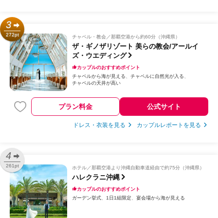
3
272pt
チャペル・教会
那覇空港から約60分（沖縄県）
ザ・ギノザリゾート 美らの教会/アールイ
ズ・ウエディング
カップルのおすすめポイント
チャペルから海が見える
チャペルに自然光が入る
チャペルの天井が高い
プラン料金
公式サイト
ドレス・衣装を見る
カップルレポートを見る
4
261pt
ホテル
那覇空港より沖縄自動車道経由で約75分（沖縄県）
ハレクラニ沖縄
カップルのおすすめポイント
ガーデン挙式
1日1組限定
宴会場から海が見える