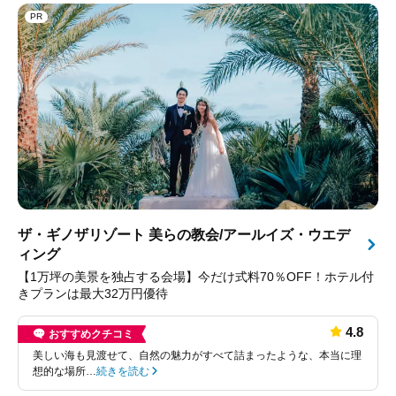
PR
ザ・ギノザリゾート 美らの教会/アールイズ・ウエデ
ィング
【1万坪の美景を独占する会場】今だけ式料70％OFF！ホテル付
きプランは最大32万円優待
4.8
おすすめクチコミ
美しい海も見渡せて、自然の魅力がすべて詰まったような、本当に理
想的な場所…
続きを読む