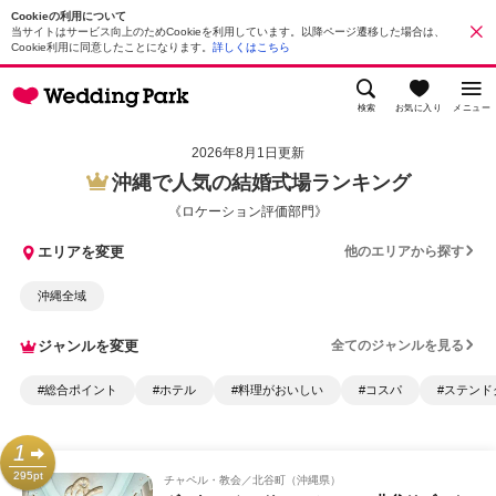
Cookieの利用について
当サイトはサービス向上のためCookieを利用しています。以降ページ遷移した場合は、
Cookie利用に同意したことになります。
詳しくはこちら
検索
お気に入り
メニュー
2026年8月1日更新
沖縄で人気の結婚式場ランキング
《ロケーション評価部門》
エリアを変更
他のエリアから探す
沖縄全域
ジャンルを変更
全てのジャンルを見る
#総合ポイント
#ホテル
#料理がおいしい
#コスパ
#ステンド
1
295pt
チャペル・教会
北谷町（沖縄県）