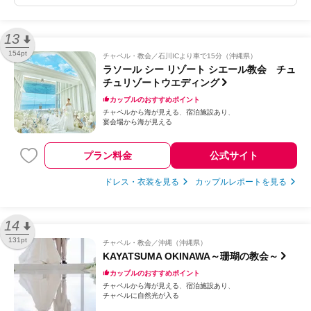
13
154pt
チャペル・教会
石川ICより車で15分（沖縄県）
ラソール シー リゾート シエール教会 チュ
チュリゾートウエディング
カップルのおすすめポイント
チャペルから海が見える
宿泊施設あり
宴会場から海が見える
プラン料金
公式サイト
ドレス・衣装を見る
カップルレポートを見る
14
131pt
チャペル・教会
沖縄（沖縄県）
KAYATSUMA OKINAWA～珊瑚の教会～
カップルのおすすめポイント
チャペルから海が見える
宿泊施設あり
チャペルに自然光が入る