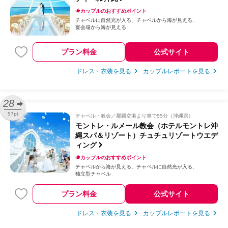
カップルのおすすめポイント
チャペルに自然光が入る
チャペルから海が見える
宴会場から海が見える
プラン料金
公式サイト
ドレス・衣装を見る
カップルレポートを見る
28
57pt
チャペル・教会
那覇空港より車で55分（沖縄県）
モントレ・ルメール教会（ホテルモントレ沖
縄スパ＆リゾート）チュチュリゾートウエデ
ィング
カップルのおすすめポイント
チャペルから海が見える
チャペルに自然光が入る
独立型チャペル
プラン料金
公式サイト
ドレス・衣装を見る
カップルレポートを見る