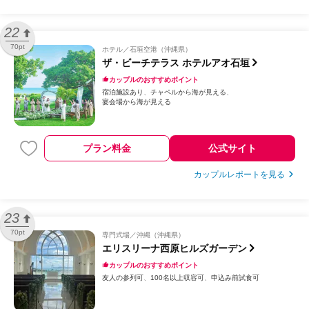
22
70pt
ホテル
石垣空港（沖縄県）
ザ・ビーチテラス ホテルアオ石垣
カップルのおすすめポイント
宿泊施設あり
チャペルから海が見える
宴会場から海が見える
プラン料金
公式サイト
カップルレポートを見る
23
70pt
専門式場
沖縄（沖縄県）
エリスリーナ西原ヒルズガーデン
カップルのおすすめポイント
友人の参列可
100名以上収容可
申込み前試食可