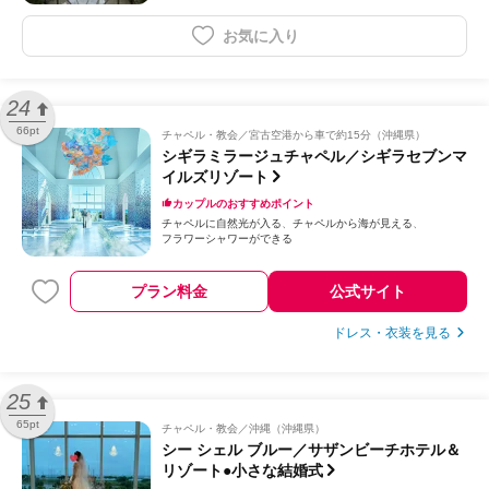
お気に入り
24
66pt
チャペル・教会
宮古空港から車で約15分（沖縄県）
シギラミラージュチャペル／シギラセブンマ
イルズリゾート
カップルのおすすめポイント
チャペルに自然光が入る
チャペルから海が見える
フラワーシャワーができる
プラン料金
公式サイト
ドレス・衣装を見る
25
65pt
チャペル・教会
沖縄（沖縄県）
シー シェル ブルー／サザンビーチホテル＆
リゾート●小さな結婚式