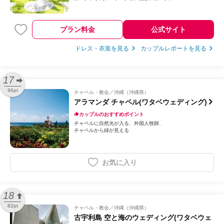
プラン料金
公式サイト
ドレス・衣装を見る
カップルレポートを見る
17
96pt
チャペル・教会
沖縄（沖縄県）
アラマンダ チャペル(ワタベウェディング)
カップルのおすすめポイント
チャペルに自然光が入る
外国人牧師
チャペルから緑が見える
お気に入り
18
82pt
チャペル・教会
沖縄（沖縄県）
古宇利島 空と海のウェディング(ワタベウェ