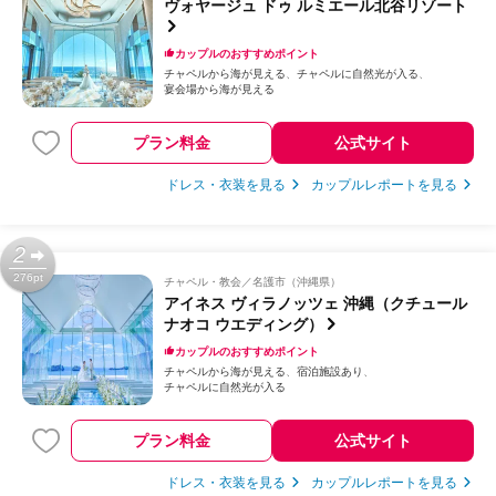
ヴォヤージュ ドゥ ルミエール北谷リゾート
カップルのおすすめポイント
チャペルから海が見える
チャペルに自然光が入る
宴会場から海が見える
プラン料金
公式サイト
ドレス・衣装を見る
カップルレポートを見る
2
276pt
チャペル・教会
名護市（沖縄県）
アイネス ヴィラノッツェ 沖縄（クチュール
ナオコ ウエディング）
カップルのおすすめポイント
チャペルから海が見える
宿泊施設あり
チャペルに自然光が入る
プラン料金
公式サイト
ドレス・衣装を見る
カップルレポートを見る