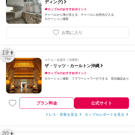
ディング)
カップルのおすすめポイント
チャペルから海が見える
チャペルに自然光が入る
ロケーション撮影
お気に入り
19
79pt
ホテル
名護市（沖縄県）
ザ・リッツ・カールトン沖縄
カップルのおすすめポイント
ロケーション撮影
フラワーシャワーができる
宿泊施設あり
プラン料金
公式サイト
ドレス・衣装を見る
カップルレポートを見る
20