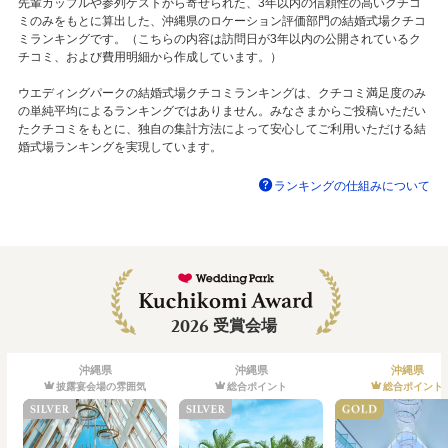
先輩カップルや参列ゲストから寄せられた、3年以内の信頼性の高いクチコ
ミのみをもとに算出した、沖縄県のロケーション評価部門の結婚式場クチコ
ミランキングです。（こちらの内容は訪問日が3年以内の公開されているク
チコミ、および費用明細から作成しています。）
ウエディングパークの結婚式場クチコミランキングは、クチコミ満足度のみ
の単純平均によるランキングではありません。みなさまからご投稿いただい
たクチコミをもとに、独自の集計方法によって安心してご利用いただける結
婚式場ランキングを実現しています。
ランキングの仕組みについて
2026
受賞会場
沖縄県
沖縄県
沖縄県
披露宴会場の雰囲気
総合ポイント
総合ポイント