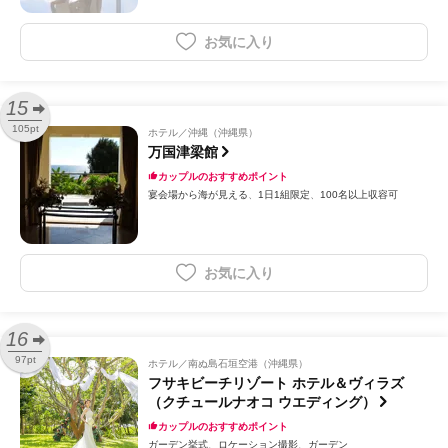
お気に入り
15
105pt
ホテル
沖縄（沖縄県）
万国津梁館
カップルのおすすめポイント
宴会場から海が見える
1日1組限定
100名以上収容可
お気に入り
16
97pt
ホテル
南ぬ島石垣空港（沖縄県）
フサキビーチリゾート ホテル＆ヴィラズ
（クチュールナオコ ウエディング）
カップルのおすすめポイント
ガーデン挙式
ロケーション撮影
ガーデン