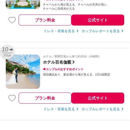
チャペルから海が見える
チャペルの天井が高い
チャペルに自然光が入る
プラン料金
公式サイト
ドレス・衣装を見る
カップルレポートを見る
10
211pt
ホテル
那覇空港から車で約35分（沖縄県）
ホテル百名伽藍
カップルのおすすめポイント
宿泊施設あり
宴会場から海が見える
1日1組限定
プラン料金
公式サイト
ドレス・衣装を見る
カップルレポートを見る