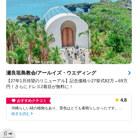
瀬良垣島教会/アールイズ・ウエディング
【27年1月待望のリニューアル】記念価格☆27挙式82万→69万
円！さらにドレス2着目が無料に！
4.8
おすすめクチコミ
沖縄らしい緑の植物もあり、景色はとても素晴らしかったです。…
続きを読む
6