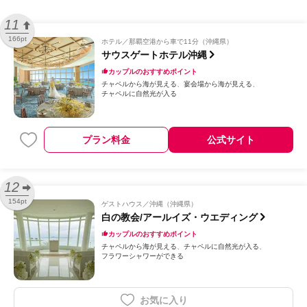
11
166pt
ホテル
那覇空港から車で11分（沖縄県）
サウスゲートホテル沖縄
カップルのおすすめポイント
チャペルから海が見える
宴会場から海が見える
チャペルに自然光が入る
プラン料金
公式サイト
12
154pt
ゲストハウス
沖縄（沖縄県）
白の教会/アールイズ・ウエディング
カップルのおすすめポイント
チャペルから海が見える
チャペルに自然光が入る
フラワーシャワーができる
お気に入り