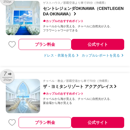
252pt
ゲストハウス
那覇空港より車で35分（沖縄県）
セントレジェンダOKINAWA（CENTLEGEN
DA OKINAWA）
カップルのおすすめポイント
チャペルから海が見える
チャペルに自然光が入る
フラワーシャワーができる
プラン料金
公式サイト
ドレス・衣装を見る
カップルレポートを見る
7
252pt
チャペル・教会
那覇空港から車で70分（沖縄県）
ザ・ヨミタンリゾート アクアグレイス
カップルのおすすめポイント
チャペルから海が見える
チャペルに自然光が入る
宴会場から海が見える
プラン料金
公式サイト