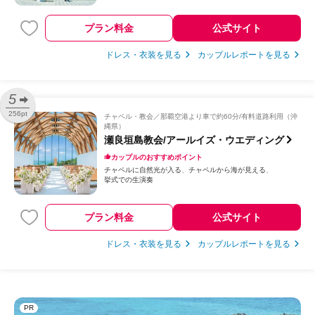
プラン料金
公式サイト
ドレス・衣装を見る
カップルレポートを見る
5
256pt
チャペル・教会
那覇空港より車で約60分/有料道路利用（沖
縄県）
瀬良垣島教会/アールイズ・ウエディング
カップルのおすすめポイント
チャペルに自然光が入る
チャペルから海が見える
挙式での生演奏
プラン料金
公式サイト
ドレス・衣装を見る
カップルレポートを見る
PR