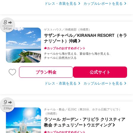
ドレス・衣装を見る
カップルレポートを見る
8
241pt
ゲストハウス
沖縄南部（沖縄県）
サザンチャペル／KIRANAH RESORT（キラ
ナリゾート）沖縄
カップルのおすすめポイント
チャペルから海が見える
宴会場から海が見える
チャペルに自然光が入る
プラン料金
公式サイト
ドレス・衣装を見る
カップルレポートを見る
9
239pt
チャペル・教会
石川IC（車20分、ホテル日航アリビラ）
（沖縄県）
ラソール ガーデン・アリビラ クリスティア
教会 チュチュリゾートウエディング
カップルのおすすめポイント