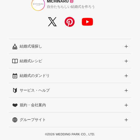
MICHINARU
自分たちらしい結婚式を作ろう
結婚式場探し
結婚式レシピ
エリアから探す
結婚式のダンドリ
こだわりから探す
結婚式準備レポート『ハナレポ』
サービス・ヘルプ
雰囲気から探す
結婚式当日の動画『ムビレポ』
結婚準備ガイド
規約・会社案内
見積りから探す
Wedding Park Magazine
サイトコンセプト
グループサイト
ランキングから探す
結婚お悩みQ&A
はじめての方へ
利用規約
アワード受賞会場から探す
運営方針（クチコミへの取り組み）
プライバシーポリシー
Wedding Park 海外
©2026 WEDDING PARK CO., LTD.