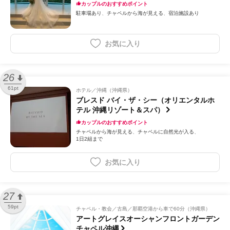
カップルのおすすめポイント
駐車場あり
チャペルから海が見える
宿泊施設あり
お気に入り
26
61pt
ホテル
沖縄（沖縄県）
ブレスド バイ・ザ・シー（オリエンタルホ
テル 沖縄リゾート＆スパ）
カップルのおすすめポイント
チャペルから海が見える
チャペルに自然光が入る
1日2組まで
お気に入り
27
59pt
チャペル・教会
古島／那覇空港から車で60分（沖縄県）
アートグレイスオーシャンフロントガーデン
チャペル沖縄