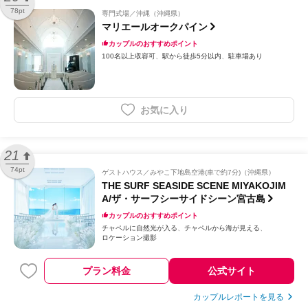
78pt
専門式場
沖縄（沖縄県）
マリエールオークパイン
カップルのおすすめポイント
100名以上収容可
駅から徒歩5分以内
駐車場あり
お気に入り
21
74pt
ゲストハウス
みやこ下地島空港(車で約7分)（沖縄県）
THE SURF SEASIDE SCENE MIYAKOJIM
A/ザ・サーフシーサイドシーン宮古島
カップルのおすすめポイント
チャペルに自然光が入る
チャペルから海が見える
ロケーション撮影
プラン料金
公式サイト
カップルレポートを見る