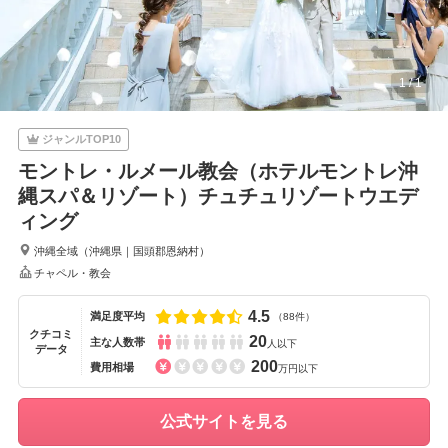
1
/
1
ジャンルTOP10
モントレ・ルメール教会（ホテルモントレ沖
縄スパ＆リゾート）チュチュリゾートウエデ
ィング
沖縄全域
（
沖縄県
｜
国頭郡恩納村
）
チャペル・教会
4.5
満足度平均
（88件）
クチコミ
20
主な人数帯
人以下
データ
200
費用相場
万円以下
公式サイトを見る