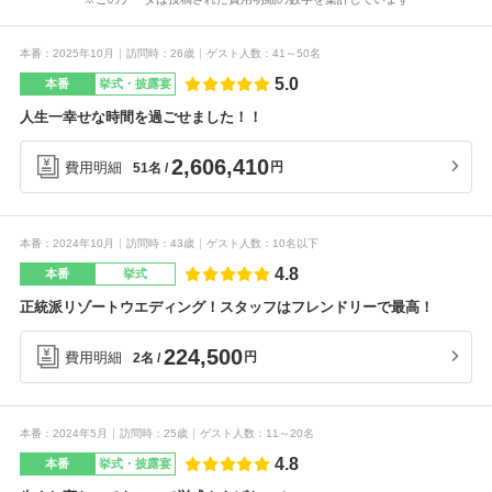
本番
2025年10月
訪問時
26歳
ゲスト人数
41～50名
5.0
本番
挙式・披露宴
人生一幸せな時間を過ごせました！！
2,606,410
費用明細
円
51名
本番
2024年10月
訪問時
43歳
ゲスト人数
10名以下
4.8
本番
挙式
正統派リゾートウエディング！スタッフはフレンドリーで最高！
224,500
費用明細
円
2名
本番
2024年5月
訪問時
25歳
ゲスト人数
11～20名
4.8
本番
挙式・披露宴