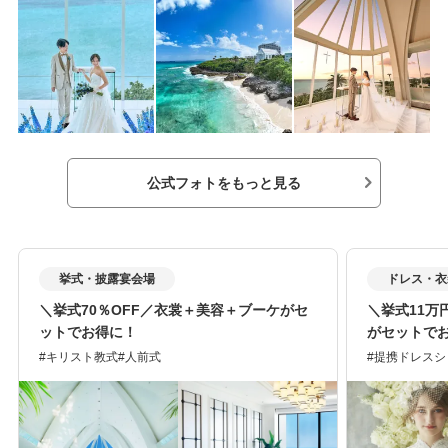
公式フォトをもっと見る
挙式・披露宴会場
ドレス・衣
＼挙式70％OFF／衣裳＋美容＋ブーケがセ
＼挙式11万
ットでお得に！
がセットで
キリスト教式
人前式
提携ドレスシ