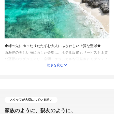
◆岬の先にゆったりたたずむ大人にふさわしい上質な聖域◆
西海岸の美しい海に面した会場は、ホテル設備もサービスも上質
な至福のラグジュアリー空間。クラシカルな荘厳さとモダンテイ
続きを読む
ストがとけあう、大人の感性を満たす上質な聖域です。
ノーブルホワイトチャペルは海を見下ろす岬の庭園にたたずみ、
セレモニー、パーティ、そしてステイまでリゾートウエディング
を鮮やかに彩るすべてがそろっています。
◆アクセス◆
モントレルメール教会がある恩納村は、県内きってのリゾートエ
スタッフが大切にしている想い
リアです。空港から1時間程で沖縄のロケーションを楽しみなが
家族のように、親友のように、
らお越しいただけます。