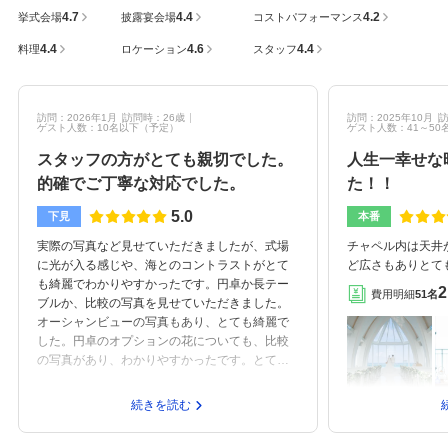
4.7
4.4
4.2
挙式会場
披露宴会場
コストパフォーマンス
4.4
4.6
4.4
料理
ロケーション
スタッフ
訪問：2026年1月
訪問時：26歳
訪問：2025年10月
訪
ゲスト人数：10名以下
（予定）
ゲスト人数：41～50
スタッフの方がとても親切でした。
人生一幸せな
的確でご丁寧な対応でした。
た！！
5.0
下見
本番
実際の写真など見せていただきましたが、式場
チャペル内は天井
に光が入る感じや、海とのコントラストがとて
ど広さもありとて
も綺麗でわかりやすかったです。円卓か長テー
な海をバックに挙
2
費用明細
51名
ブルか、比較の写真を見せていただきました。
も入るため写真が
オーシャンビューの写真もあり、とても綺麗で
ました。挙式中は
した。円卓のオプションの花についても、比較
となっており一人
の写真があり、わかりやすかったです。とても
ことができたのは
的確、かつご丁寧な対応をしていただき、スム
数が50名とリゾ
ーズに話を進めることができました。宿泊施設
番収容人数の多い
続きを読む
との連携や、特別料金で宿泊できる点。挙式の
た。メインテーブ
時間によって、どういった写真が撮れるのかと
ルありの高砂で新