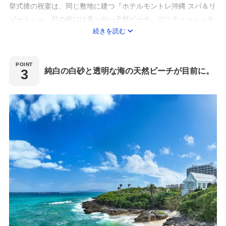
挙式後の祝宴は、同じ敷地に建つ『ホテルモントレ沖縄 スパ＆リ
ゾート』へ。目の前には真っ白い天然ビーチ。ブリティッシュモ
続きを読む
ダンがモチーフのラグジュアリーな外観が、青い海と空、緑の森
に映えます。全室オーシャンビューのホテル内でのパーティも、
リゾートウエディングならではのおもてなしに。
純白の白砂と透明な海の天然ビーチが目前に。
◆フォトジェニックな空間でウエディングフォト撮影◆
ホテル館内には、ステンドグラスや美しいランプが並ぶ廊下、海
の見える階段など撮影にぴったりなスポットが多くあります。ラ
グジュアリーな空間での撮影は、結婚式という1日の特別な時間
へと惹き込みます。