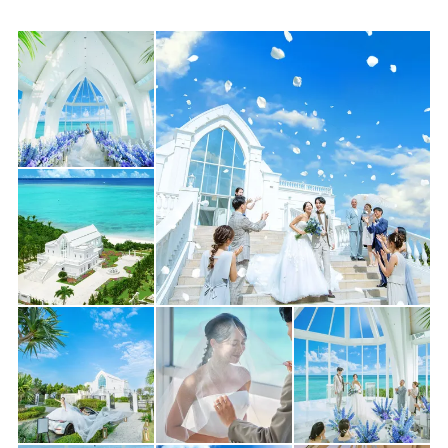
◾️現地直送！オリオンビールなど人気の沖縄ギフト多数
・フェス期間：8/15(土)・16(日)・22(土)・23(日)・29(土)・
30(日)
・新規来店に限る
・フェア枠に限りアリ
【8月セール】
★挙式／最大70％OFF★
〈衣裳＋美容＋ブーケ〉がセットで
通常より《最大70％OFF／25万円相当》お得に！
［通常368,500円 → 111,000円］
（申込：2026年8月31日迄）
★成約特典：14万円相当★
撮影＆衣裳の必需アイテム無料！