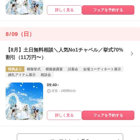
詳しく見る
フェアを予約する
8
/
09
（日）
【8月】土日無料相談＼人気No1チャペル／挙式70%
割引（11万円〜）
特典あり
模擬挙式
模擬披露宴
試着会
会場コーディネート展示
婚礼アイテム展示
相談会
09:40~
目安：2時間00分
詳しく見る
フェアを予約する