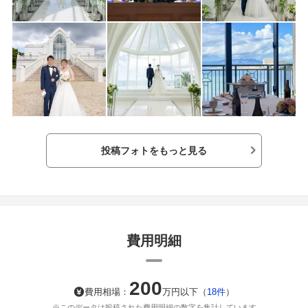
た。当日は本番前
あったり、暑くな
ただきリラックス
ルが白を基調とし
ところが良かった
ることから少しず
へんはバタバタせ
あっという間なの
番に考えたら良い
持っておきたい物
ク、小さい鏡など
投稿フォトをもっと見る
持っておいていた
す。県外からのゲ
提携や空港からの
く沖縄で式を挙げ
場に絞って探しま
がとても親切でこ
こと。また試食を
費用明細
スタッフの方も感
ためここで挙げな
200
費用相場：
万円以下
（
18件
）
※このデータは投稿された費用明細の数字を集計しています