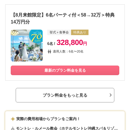
【8月来館限定】6名パーティ付＜58→32万＞特典
14万円分
挙式＋食事会
特典あり
328,800
円
6名
適用人数：6名〜20名
最新のプラン料金を見る
プラン料金をもっと見る
実際の費用相場からプランをご案内！
モントレ・ルメール教会（ホテルモントレ沖縄スパ＆リゾー