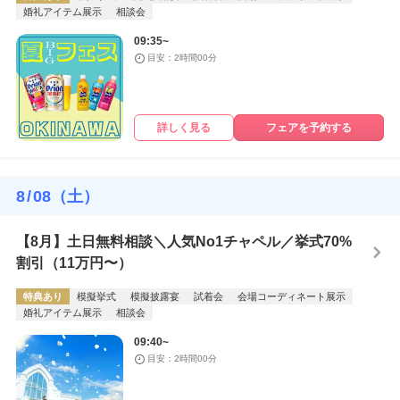
婚礼アイテム展示
相談会
09:35~
目安：2時間00分
詳しく見る
フェアを予約する
8
/
08
（土）
【8月】土日無料相談＼人気No1チャペル／挙式70%
割引（11万円〜）
特典あり
模擬挙式
模擬披露宴
試着会
会場コーディネート展示
婚礼アイテム展示
相談会
09:40~
目安：2時間00分