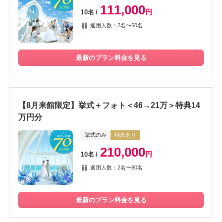
111,000
円
10名
適用人数：2名〜60名
最新のプラン料金を見る
【8月来館限定】挙式＋フォト＜46→21万＞特典14
万円分
挙式のみ
特典あり
210,000
円
10名
適用人数：2名〜80名
最新のプラン料金を見る