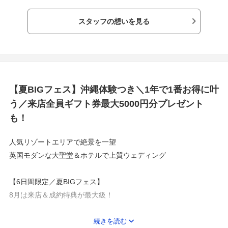
おふたりの末永い人生のはじまりに、
スタッフの想いを見る
まるで家族のように、親友のように寄り添える信頼関係を何より
も大切にしています。
【夏BIGフェス】沖縄体験つき＼1年で1番お得に叶
う／来店全員ギフト券最大5000円分プレゼント
も！
人気リゾートエリアで絶景を一望
英国モダンな大聖堂＆ホテルで上質ウェディング
【6日間限定／夏BIGフェス】
8月は来店＆成約特典が最大級！
◾️参加全員にAmazonギフト5000円分
続きを読む