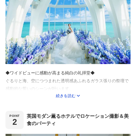
◆ワイドビューに感動が高まる純白の礼拝堂◆
ぐるりと海、空につつまれた透明感あふれるガラス張りの祭壇で
感動的な誓いのシーンが叶います。
続きを読む
穏やかに時間が流れる広大なガーデン、海に続くかのような眼前
に海が広がる純白のチャペル。ここで永遠の約束を交わそう。
英国モダン薫るホテルでロケーション撮影＆美
◆広い庭園を舞台にゲストと楽しむアフターセレモニー◆
食のパーティ
教会の周囲は、南国の花と木々が揺れる広い庭園。海をのぞむカ