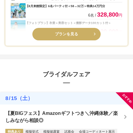
ト）チュチュリゾートウエディング
【8月来館限定】6名パーティ付＜58→32万＞特典14万円分
328,800
6名
円
【フォトプラン】衣裳＋美容セット＜撮影データ100カット付＞
220,000
2名
円
プランを見る
ブライダルフェア
おすすめ
8
/
15
（土）
【夏BIGフェス】Amazonギフトつき＼沖縄体験／楽
しみながら相談◎
特典あり
模擬挙式
模擬披露宴
試着会
会場コーディネート展示