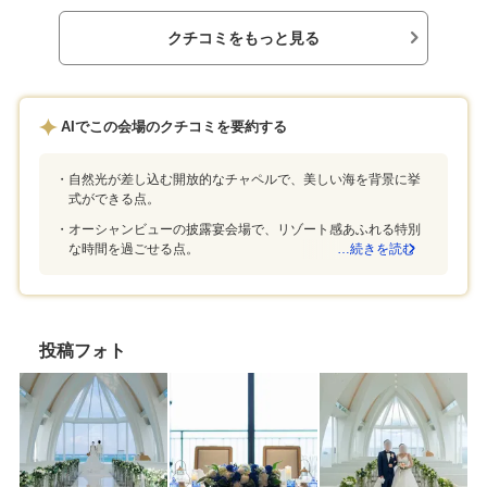
いったこと。ドレスの試着をしました。着替え
ています。高砂で
もスムーズにしていただき、また、私の骨格に
良かったです。床
クチコミをもっと見る
合うドレスがどれか、ご丁寧に教えていただき
は若干歩きづらか
ました。客観的な視点をいただけてとてもあり
リングワインやド
がたかったです。隣接している宿泊施設がある
たため値上がりし
こと。コストパフォーマンスがよかったこと。
ムービーはほとん
AIでこの会場のクチコミを要約する
み料はかかりませ
させてもらいコー
額が低いコースで
自然光が差し込む開放的なチャペルで、美しい海を背景に挙
らも好評でした。
式ができる点。
られないのでハー
オーシャンビューの披露宴会場で、リゾート感あふれる特別
た。式場近くにビ
な時間を過ごせる点。
…続きを読む
た。遊泳している
露宴会場も上から
め遊泳者が写真に
んでした。式場ま
がメインですが、
投稿フォト
ており県外からの
らいました。ライ
たがレスポンスも
わせもzoomがほ
進められました。
現像して披露宴の
いというお願いに