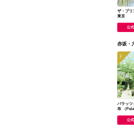
ザ・プリ
東京
公式
赤坂・
パラッツ
布 （Pala
BU）
公式