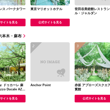
ンス パークタワー
東京マリオットホテル
世田谷美術館レストラン
ル・ジャルダン
サイトを見る
公式サイトを見る
六本木・麻布
ォ ドゥカーレ 麻
Anchor Point
赤坂 アプローズスクエ
zzo Ducale AZA
賓館
サイトを見る
公式サイトを見る