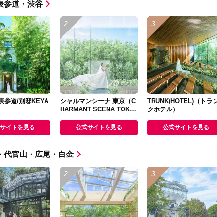
表参道・渋谷
参道/別邸KEYA
シャルマンシーナ 東京（C
TRUNK(HOTEL)（トラ
HARMANT SCENA TOKY
クホテル）
O）
サイトを見る
公式サイトを見る
公式サイトを見る
・代官山・広尾・白金