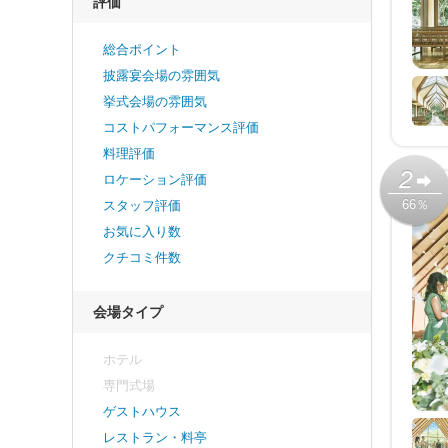
評価
総合ポイント
披露宴会場の雰囲気
挙式会場の雰囲気
コストパフォーマンス評価
料理評価
2
ロケーション評価
66％
スタッフ評価
お気に入り数
クチコミ件数
会場タイプ
ホテル
専門式場
ゲストハウス
レストラン・料亭