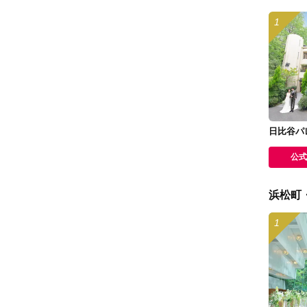
日比谷パ
公式
浜松町