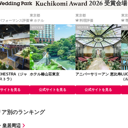
2026
受賞会場
東京都
東京都
東京
パフォーマンス評価
ホテル
料理評価
RCHESTRA（ジャ
ホテル椿山荘東京
アニバーサリーアン 恵比寿
LUC
ストラ）
（
サイトを見る
公式サイトを見る
公式サイトを見る
リア別のランキング
・皇居周辺