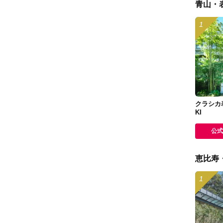
青山・
クラシカ表
KI
公式
恵比寿