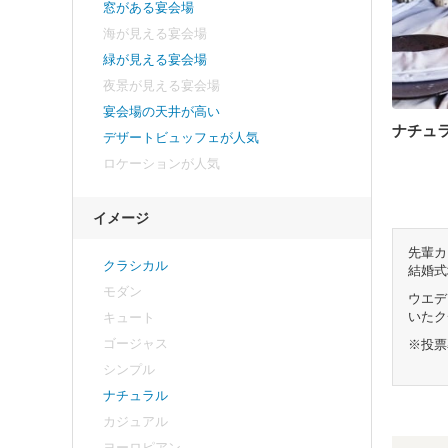
窓がある宴会場
海が見える宴会場
緑が見える宴会場
夜景が見える宴会場
宴会場の天井が高い
ナチュ
デザートビュッフェが人気
ロケーションが人気
イメージ
先輩カ
クラシカル
結婚式
モダン
ウエデ
いたク
キュート
ゴージャス
※投票
シンプル
ナチュラル
カジュアル
ヨーロピアン