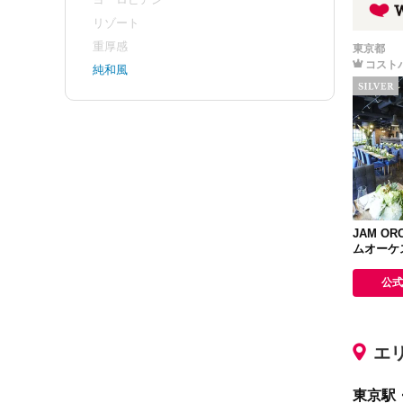
リゾート
重厚感
東京都
コスト
純和風
JAM O
ムオーケ
公式
エ
東京駅