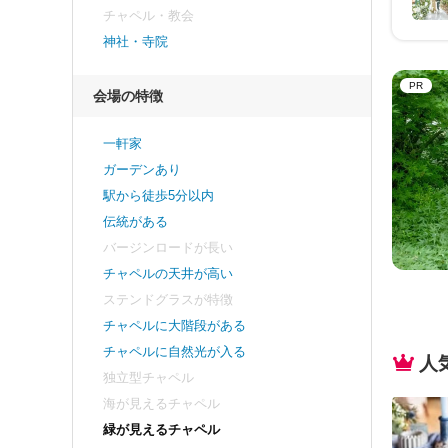
チャペル・教会
神社・寺院
PR
会場の特徴
一軒家
ガーデンあり
駅から徒歩5分以内
伝統がある
バージンロードが長い
チャペルの天井が高い
ステンドグラスが特徴
チャペルに大階段がある
チャペルに自然光が入る
人
独立型チャペル
海が見えるチャペル
緑が見えるチャペル