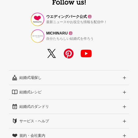
ウエディングパーク公式
最新ニュースやお役立ち情報を配信中！
MICHINARU
自分たちらしい結婚式を作ろう
結婚式場探し
結婚式レシピ
エリアから探す
結婚式のダンドリ
こだわりから探す
結婚式準備レポート『ハナレポ』
サービス・ヘルプ
雰囲気から探す
結婚式当日の動画『ムビレポ』
結婚準備ガイド
規約・会社案内
見積りから探す
Wedding Park Magazine
サイトコンセプト