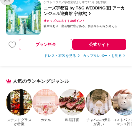
23％
ゲストハウス
宇都宮駅より車で15分（栃木県）
ニーズ宇都宮 by T&G WEDDING(旧 アーカ
ンジェル迎賓館 宇都宮)
カップルのおすすめポイント
駐車場あり
宴会場に窓がある
宴会場から緑が見える
プラン料金
公式サイト
ドレス・衣装を見る
カップルレポートを見る
人気のランキングジャンル
ステンドグラス
ホテル
料理評価
チャペルの天井
コストパフ
が特徴
が高い
マンス評