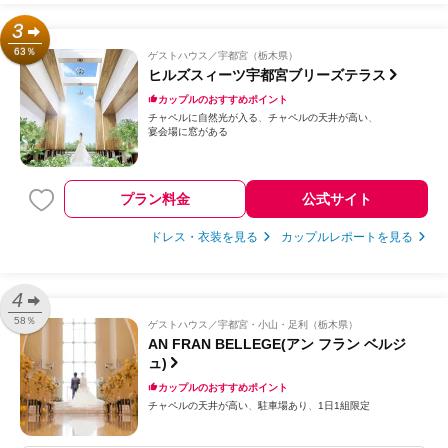
3
63％
ゲストハウス
宇都宮（栃木県）
ヒルズスィーツ宇都宮ブリーズテラス
カップルのおすすめポイント
チャペルに自然光が入る
チャペルの天井が高い
宴会場に窓がある
プラン料金
公式サイト
ドレス・衣装を見る
カップルレポートを見る
4
58％
ゲストハウス
宇都宮・小山・足利（栃木県）
AN FRAN BELLEGE(アン フラン ベルジ
ュ)
カップルのおすすめポイント
チャペルの天井が高い
駐車場あり
1日1組限定