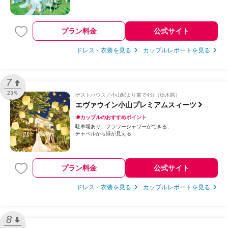
プラン料金
公式サイト
ドレス・衣装を見る
カップルレポートを見る
7
23％
ゲストハウス
小山駅より車で4分（栃木県）
エヴァウイン小山プレミアムスィーツ
カップルのおすすめポイント
駐車場あり
フラワーシャワーができる
チャペルから緑が見える
プラン料金
公式サイト
ドレス・衣装を見る
カップルレポートを見る
8