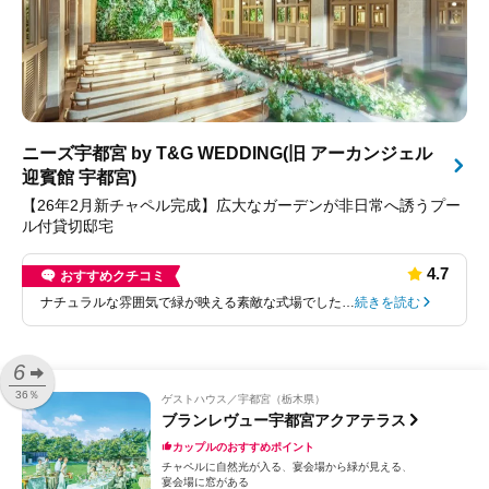
ニーズ宇都宮 by T&G WEDDING(旧 アーカンジェル
迎賓館 宇都宮)
【26年2月新チャペル完成】広大なガーデンが非日常へ誘うプー
ル付貸切邸宅
4.7
おすすめクチコミ
ナチュラルな雰囲気で緑が映える素敵な式場でした…
続きを読む
6
36％
ゲストハウス
宇都宮（栃木県）
ブランレヴュー宇都宮アクアテラス
カップルのおすすめポイント
チャペルに自然光が入る
宴会場から緑が見える
宴会場に窓がある