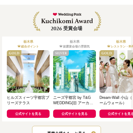
2026
受賞会場
栃木県
栃木県
栃木県
総合ポイント
披露宴会場の雰囲気
レストラン・料
ヒルズスィーツ宇都宮ブ
ニーズ宇都宮 by T&G
Dream-Wall 小山
リーズテラス
WEDDING(旧 アーカン
ームウォール）
ジェル迎賓館 宇都宮)
公式サイトを見る
公式サイトを見る
公式サイトを見