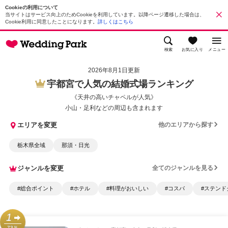
Cookieの利用について
当サイトはサービス向上のためCookieを利用しています。以降ページ遷移した場合は、
Cookie利用に同意したことになります。
詳しくはこちら
検索
お気に入り
メニュー
2026年8月1日更新
宇都宮で人気の結婚式場ランキング
《天井の高いチャペルが人気》
小山・足利などの周辺も含まれます
エリアを変更
他のエリアから探す
栃木県全域
那須・日光
ジャンルを変更
全てのジャンルを見る
#総合ポイント
#ホテル
#料理がおいしい
#コスパ
#ステンド
1
73％