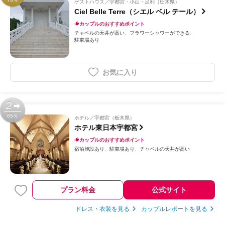
ゲストハウス
宇都宮・小山・足利（栃木県）
Ciel Belle Terre（シエル ベル テール）
カップルのおすすめポイント
チャペルの天井が高い
フラワーシャワーができる
駐車場あり
お気に入り
2
65％
ホテル
宇都宮（栃木県）
ホテル東日本宇都宮
カップルのおすすめポイント
宿泊施設あり
駐車場あり
チャペルの天井が高い
プラン料金
公式サイト
ドレス・衣装を見る
カップルレポートを見る