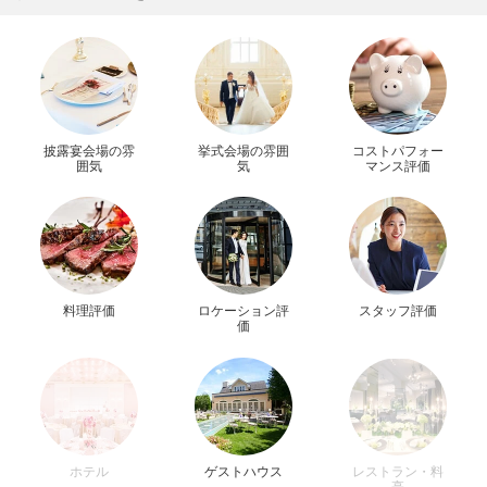
披露宴会場の雰
挙式会場の雰囲
コストパフォー
囲気
気
マンス評価
料理評価
ロケーション評
スタッフ評価
価
ホテル
ゲストハウス
レストラン・料
亭