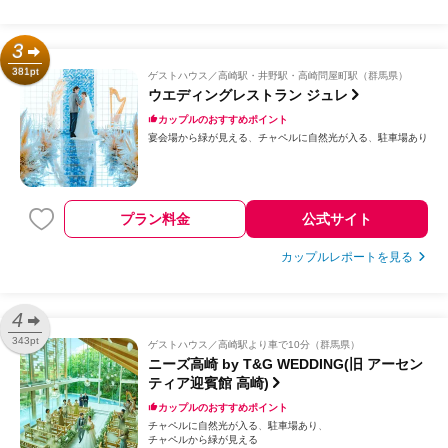
3
381pt
ゲストハウス
高崎駅・井野駅・高崎問屋町駅（群馬県）
ウエディングレストラン ジュレ
カップルのおすすめポイント
宴会場から緑が見える
チャペルに自然光が入る
駐車場あり
プラン料金
公式サイト
カップルレポートを見る
4
343pt
ゲストハウス
高崎駅より車で10分（群馬県）
ニーズ高崎 by T&G WEDDING(旧 アーセン
ティア迎賓館 高崎)
カップルのおすすめポイント
チャペルに自然光が入る
駐車場あり
チャペルから緑が見える