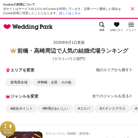
Cookieの利用について
当サイトはサービス向上のためCookieを利用しています。以降ページ遷移した場合は、
Cookie利用に同意したことになります。
詳しくはこちら
検索
お気に入り
メニュー
2026年8月1日更新
前橋・高崎周辺で人気の結婚式場ランキング
《ゲストハウス部門》
エリアを変更
他のエリアから探す
群馬県全域
伊勢崎・太田・その他
ジャンルを変更
全てのジャンルを見る
#総合ポイント
#料理がおいしい
#コスパ
#ステンドグラス
1
422pt
ゲストハウス
高崎駅（群馬県）