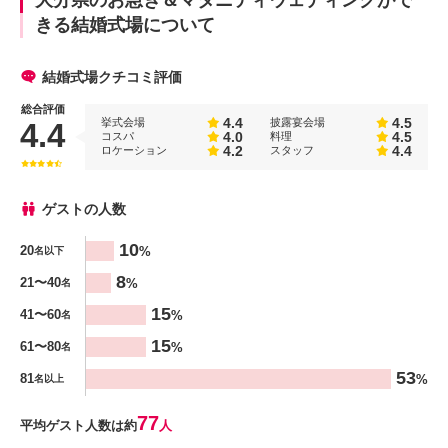
きる結婚式場について
結婚式場クチコミ評価
総合評価
4.4
4.5
挙式会場
披露宴会場
4.4
4.0
4.5
コスパ
料理
4.2
4.4
ロケーション
スタッフ
ゲストの人数
人数
10
20
%
名以下
%
8
21〜40
%
名
15
41〜60
%
名
15
61〜80
%
名
53
81
%
名以上
77
平均ゲスト人数は約
人