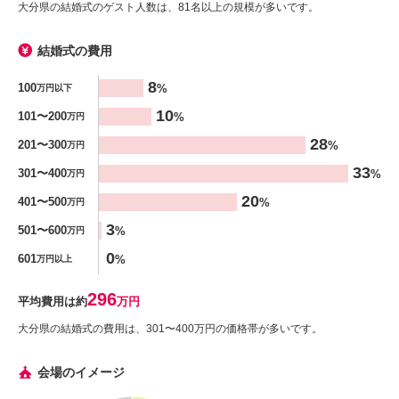
大分県の結婚式のゲスト人数は、81名以上の規模が多いです。
結婚式の費用
金額
8
100
%
万円以下
%
10
101〜200
%
万円
28
201〜300
%
万円
33
301〜400
%
万円
20
401〜500
%
万円
3
501〜600
%
万円
0
601
%
万円以上
296
平均費用は約
万円
大分県の結婚式の費用は、301〜400万円の価格帯が多いです。
会場のイメージ