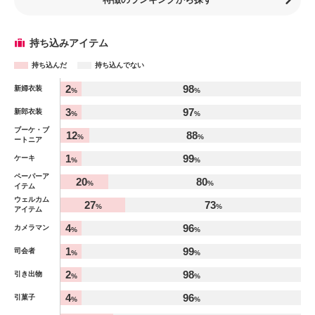
持ち込みアイテム
持ち込んだ
持ち込んでない
アイテム
2
98
新婦衣装
%
%
%
3
97
新郎衣装
%
%
ブーケ・ブ
12
88
%
%
ートニア
1
99
ケーキ
%
%
ペーパーア
20
80
%
%
イテム
ウェルカム
27
73
%
%
アイテム
4
96
カメラマン
%
%
1
99
司会者
%
%
2
98
引き出物
%
%
4
96
引菓子
%
%