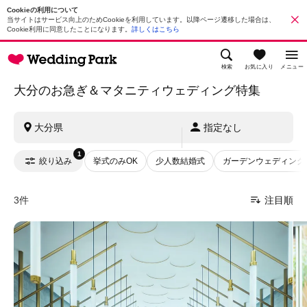
Cookieの利用について
当サイトはサービス向上のためCookieを利用しています。以降ページ遷移した場合は、
Cookie利用に同意したことになります。
詳しくはこちら
検索
お気に入り
メニュー
大分のお急ぎ＆マタニティウェディング特集
大分県
指定なし
1
絞り込み
挙式のみOK
少人数結婚式
ガーデンウェディング
3件
注目順