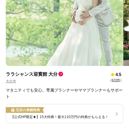
ララシャンス迎賓館 大分
4.5
（
672件
）
大分市
マタニティでも安心。専属プランナーやママプランナーもサポー
ト
注目の来館特典
【公式HP限定★】15大特典！最大110万円の特典がもらえる！