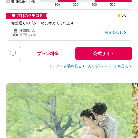
費用相場
（万円）
200
300
400
500
5.0
注目のクチコミ
希望通りの式を一緒に考えてくれます…
小田原
さん
続きを読む
訪問時
31歳
プラン料金
公式サイト
ドレス・衣装を見る
カップルレポートを見る