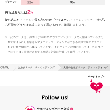
22
78
プチギフト
%
%
2
持ち込みなしは
%
持ち込んだアイテムで最も高いのは「ウェルカムアイテム」でした。持ち込
み可能かどうかは会場によって異なるので、確認しましょう。
※上記のデータは、訪問日が3年以内のウエディングパークで公開されている大分
県で挙げられたお急ぎ＆マタニティウェディングができる結婚式場のクチコミ、
および費用明細から作成しています。 またクチコミ評価に関しては、各項目ご
とにクチコミ評価が存在する会場を対象に計算して表示しています。
式場探し
お急ぎ＆マタニティウェディング
大分のお急ぎ＆マタニティウェディング
ページトップへ
ウエディングパーク公式