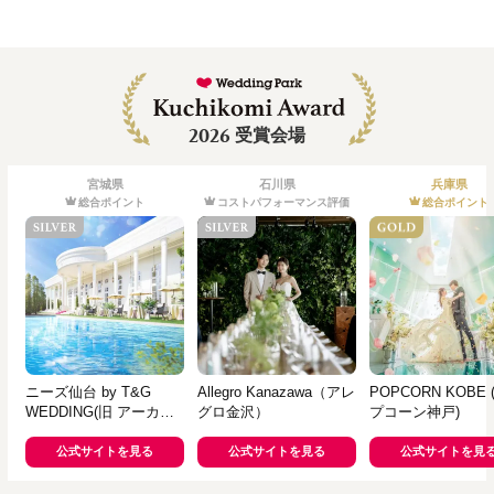
2026
受賞会場
宮城県
石川県
兵庫県
総合ポイント
コストパフォーマンス評価
総合ポイント
ニーズ仙台 by T&G
Allegro Kanazawa（アレ
POPCORN KOBE
WEDDING(旧 アーカン
グロ金沢）
プコーン神戸)
ジェル迎賓館 仙台)
公式サイトを見る
公式サイトを見る
公式サイトを見