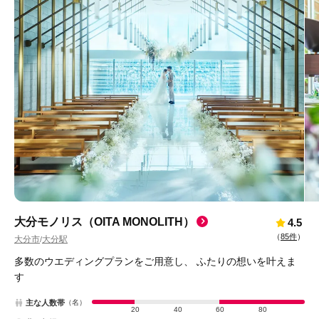
大分モノリス（OITA MONOLITH）
4.5
（
85件
）
大分市
大分駅
/
多数のウエディングプランをご用意し、 ふたりの想いを叶えま
す
主な人数帯
（名）
20
40
60
80