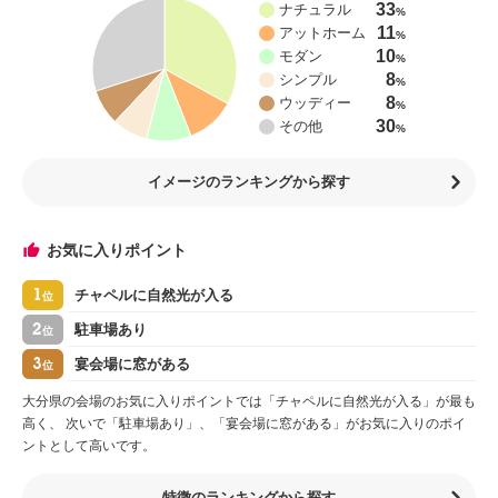
33
ナチュラル
%
11
アットホーム
%
10
モダン
%
8
シンプル
%
8
ウッディー
%
30
その他
%
イメージのランキングから探す
お気に入りポイント
1
チャペルに自然光が入る
位
2
駐車場あり
位
3
宴会場に窓がある
位
大分県の会場のお気に入りポイントでは「チャペルに自然光が入る」が最も
高く、 次いで「駐車場あり」、「宴会場に窓がある」がお気に入りのポイ
ントとして高いです。
特徴のランキングから探す