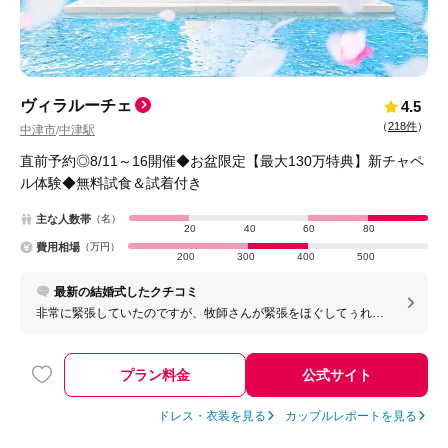
ヴィラルーチェ
4.5
（
218件
）
中津市
中津駅
/
直前予約◎8/11～16開催◆お盆限定【最大130万特典】新チャペ
ル体験◆無料試食＆試着付き
主な人数帯
（名）
20
40
60
80
費用相場
（万円）
200
300
400
500
最新の結婚式したクチコミ
非常に緊張していたのですが、牧師さんが緊張をほぐしてぅれま
した。おすすめです。
プラン料金
公式サイト
ドレス・衣装を見る
カップルレポートを見る