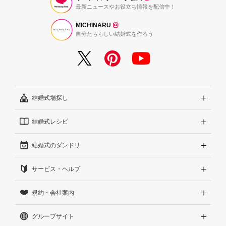
最新ニュースやお役立ち情報を配信中！
MICHINARU
自分たちらしい結婚式を作ろう
結婚式場探し
結婚式レシピ
エリアから探す
結婚式のダンドリ
こだわりから探す
結婚式準備レポート『ハナレポ』
サービス・ヘルプ
雰囲気から探す
結婚式当日の動画『ムビレポ』
結婚準備ガイド
規約・会社案内
見積りから探す
Wedding Park Magazine
サイトコンセプト
グループサイト
ランキングから探す
結婚お悩みQ&A
はじめての方へ
利用規約