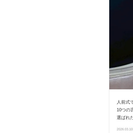
人前式
10つ
選ばれ
2026.03.1