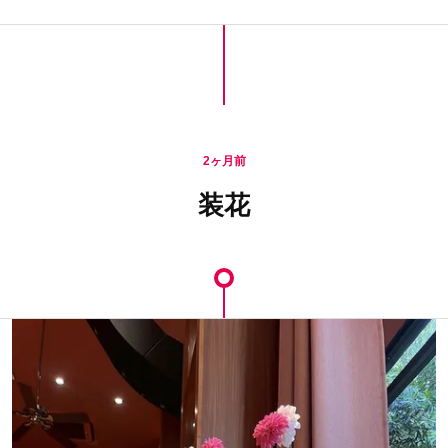
2ヶ月前
装花