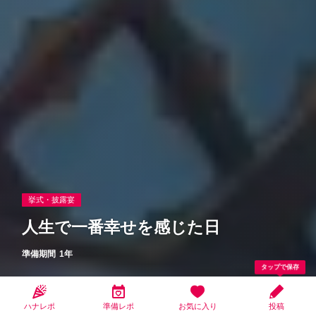
挙式・披露宴
人生で一番幸せを感じた日
準備期間
1年
タップで保存
なっとう大好き
2025.03.14更新
ハナレポ
準備レポ
お気に入り
投稿