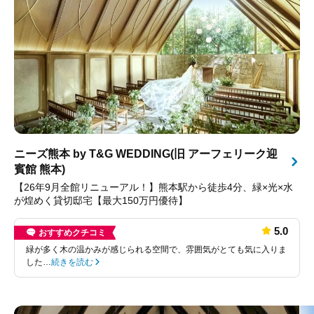
ニーズ熊本 by T&G WEDDING(旧 アーフェリーク迎
賓館 熊本)
【26年9月全館リニューアル！】熊本駅から徒歩4分、緑×光×水
が煌めく貸切邸宅【最大150万円優待】
5.0
おすすめクチコミ
緑が多く木の温かみが感じられる空間で、雰囲気がとても気に入りま
した…
続きを読む