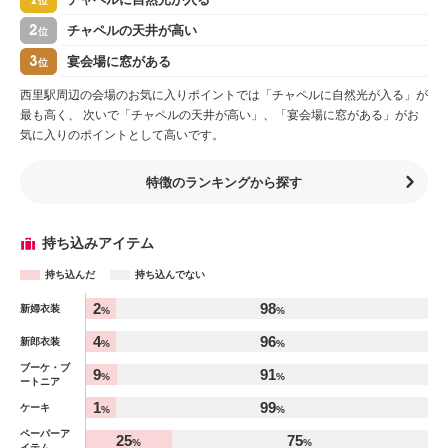
位
2
チャペルの天井が高い
位
3
宴会場に窓がある
位
西里駅周辺の会場のお気に入りポイントでは「チャペルに自然光が入る」が
最も高く、 次いで「チャペルの天井が高い」、「宴会場に窓がある」がお
気に入りのポイントとして高いです。
特徴のランキングから探す
持ち込みアイテム
持ち込んだ
持ち込んでない
アイテム
2
98
新婦衣装
%
%
%
4
96
新郎衣装
%
%
ブーケ・ブ
9
91
%
%
ートニア
1
99
ケーキ
%
%
ペーパーア
25
75
%
%
イテム