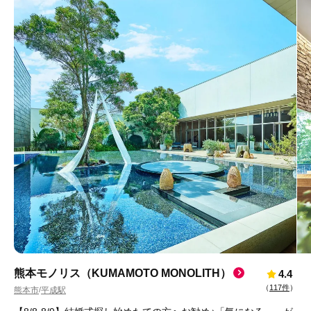
熊本モノリス（KUMAMOTO MONOLITH）
4.4
（
117件
）
熊本市
平成駅
/