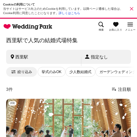
Cookieの利用について
当サイトはサービス向上のためCookieを利用しています。以降ページ遷移した場合は、
Cookie利用に同意したことになります。
詳しくはこちら
検索
お気に入り
メニュー
西里駅で人気の結婚式場特集
西里駅
指定なし
絞り込み
挙式のみOK
少人数結婚式
ガーデンウェディング
3件
注目順
PR