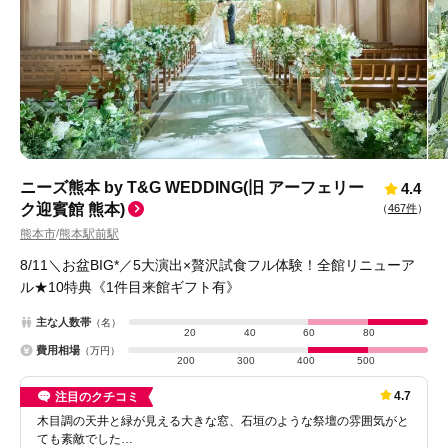
ニーズ熊本 by T&G WEDDING(旧 アーフェリー
4.4
ク迎賓館 熊本)
（
467件
）
熊本市
熊本駅前駅
/
8/11＼お盆BIG*／5大演出×贅沢試食フル体験！全館リニューア
ル★10特典《1件目来館ギフト有》
主な人数帯
（名）
20
40
60
80
費用相場
（万円）
200
300
400
500
4.7
注目のクチコミ
木目調の天井と緑が見える大きな窓、石垣のような祭壇の雰囲気がと
ても素敵でした…