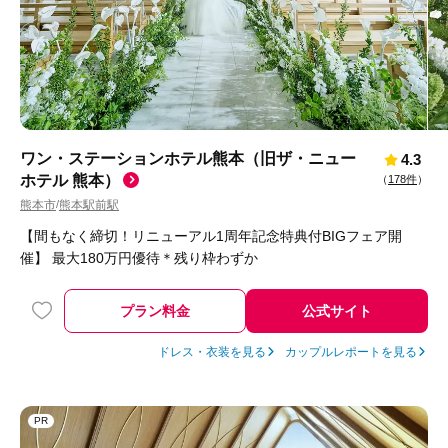
ワン・ステーションホテル熊本（旧ザ・ニュー
4.3
ホテル 熊本）
（
178件
）
熊本市
熊本駅前駅
/
【間もなく締切！リニューアル1周年記念特典付BIGフェア開
催】 最大180万円優待＊残り枠わずか
プラン料金
公式サイト
ドレス・衣装を見る
カップルレポートを見る
PR