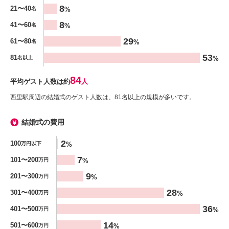
8
21〜40
%
名
8
41〜60
%
名
29
61〜80
%
名
53
81
%
名以上
84
平均ゲスト人数は約
人
西里駅周辺の結婚式のゲスト人数は、81名以上の規模が多いです。
結婚式の費用
金額
2
100
%
万円以下
%
7
101〜200
%
万円
9
201〜300
%
万円
28
301〜400
%
万円
36
401〜500
%
万円
14
501〜600
%
万円