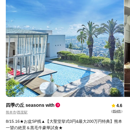
四季の丘 seasons with
4.6
（
854件
）
熊本市
西里駅
/
8/15.16★お盆SP残▲【大聖堂挙式0円&最大200万円特典】熊本
一望の絶景＆黒毛牛豪華試食★