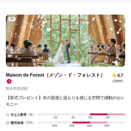
PR
Maison de Forest（メゾン・ド・フォレスト）
4.7
（
239件
）
熊本市
西里駅
/
【挙式プレゼント】木の質感と温もりを感じる空間で感動のセレ
モニー
主な人数帯
（名）
20
40
60
80
費用相場
（万円）
200
300
400
500