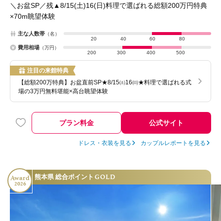
＼お盆SP／残▲8/15(土)16(日)料理で選ばれる総額200万円特典
×70m眺望体験
主な人数帯
（名）
20
40
60
80
費用相場
（万円）
200
300
400
500
注目の来館特典
【総額200万特典】お盆直前SP★8/15㈯16㈰★料理で選ばれる式
場の3万円無料堪能×高台眺望体験
プラン料金
公式サイト
ドレス・衣装を見る
カップルレポートを見る
GOLD
熊本県 総合ポイント
Award
2026