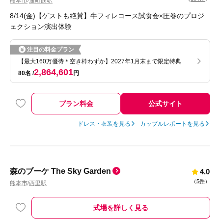
熊本市
通町筋駅
/
8/14(金)【ゲストも絶賛】牛フィレコース試食会×圧巻のプロジ
ェクション演出体験
注目の料金プラン
【最大160万優待＊空き枠わずか】2027年1月末まで限定特典
2,864,601
80名
円
プラン料金
公式サイト
ドレス・衣装を見る
カップルレポートを見る
森のブーケ The Sky Garden
4.0
（
5件
）
熊本市
西里駅
/
式場を詳しく見る