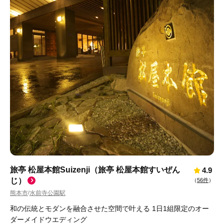
旅亭 松屋本館Suizenji（旅亭 松屋本館すいぜん
4.9
じ）
（
56件
）
熊本市
水前寺公園駅
/
和の伝統とモダンを融合させた空間で叶える 1日1組限定のオー
ダーメイドウエディング