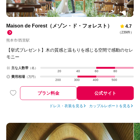
Maison de Forest（メゾン・ド・フォレスト）
4.7
（
239件
）
熊本市
西里駅
/
【挙式プレゼント】木の質感と温もりを感じる空間で感動のセレ
モニー
主な人数帯
（名）
20
40
60
80
費用相場
（万円）
200
300
400
500
プラン料金
公式サイト
ドレス・衣装を見る
カップルレポートを見る