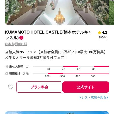
KUMAMOTO HOTEL CASTLE(熊本ホテルキャ
4.3
ッスル)
（
196件
）
熊本市
通町筋駅
/
当館人気No1フェア【来館者全員に8万ギフト×最大180万特典】
和牛＆オマール豪華3万試食付フェア！
主な人数帯
（名）
20
40
60
80
費用相場
（万円）
200
300
400
500
プラン料金
公式サイト
ドレス・衣装を見る