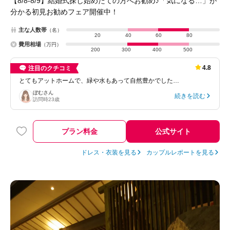
【8/8-8/9】結婚式探し始めたての方へお勧め♪「気になる…」が
分かる初見お勧めフェア開催中！
主な人数帯
（名）
20
40
60
80
費用相場
（万円）
200
300
400
500
4.8
注目のクチコミ
とてもアットホームで、緑や水もあって自然豊かでした…
ぽむ
さん
続きを読む
訪問時
23歳
プラン料金
公式サイト
ドレス・衣装を見る
カップルレポートを見る