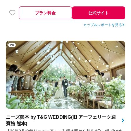
プラン料金
公式サイト
カップルレポートを見る
PR
ニーズ熊本 by T&G WEDDING(旧 アーフェリーク迎
賓館 熊本)
【26年9月全館リニューアル！】熊本駅から徒歩4分、緑×光×水