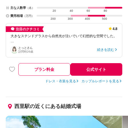
主な人数帯
（名）
20
40
60
80
費用相場
（万円）
200
300
400
500
4.8
注目のクチコミ
大きなステンドグラスから自然光が注いでいて幻想的な空間でした。
…
とっと
さん
続きを読む
訪問時
26歳
プラン料金
公式サイト
ドレス・衣装を見る
カップルレポートを見る
西里駅の近くにある結婚式場