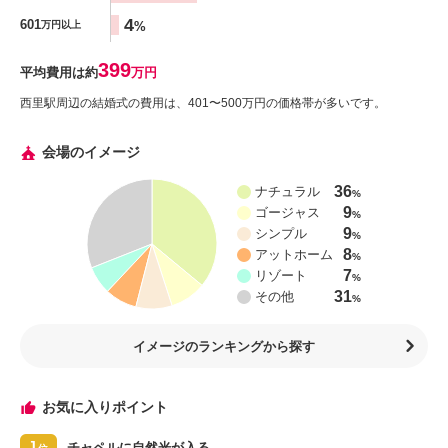
4
601
%
万円以上
399
平均費用は約
万円
西里駅周辺の結婚式の費用は、401〜500万円の価格帯が多いです。
会場のイメージ
36
ナチュラル
%
9
ゴージャス
%
9
シンプル
%
8
アットホーム
%
7
リゾート
%
31
その他
%
イメージのランキングから探す
お気に入りポイント
1
チャペルに自然光が入る