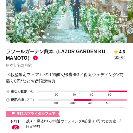
ラソールガーデン熊本（LAZOR GARDEN KU
4.6
MAMOTO）
（
234件
）
熊本市
花畑町駅
/
《お盆限定フェア》8/11開催＼帰省BIG／街近ウェディング×前
撮り0円*などお盆限定特典
主な人数帯
（名）
20
40
60
80
費用相場
（万円）
200
300
400
500
注目のブライダルフェア
8/11
残▲＼帰省BIG／街近ウェディング×前撮り0円*などお盆
限定特典
火