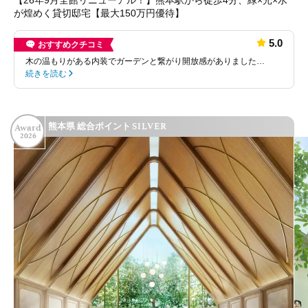
が煌めく貸切邸宅【最大150万円優待】
5.0
おすすめクチコミ
木の温もりがある内装でガーデンと繋がり開放感がありました…
続きを読む
SILVER
熊本県 総合ポイント
Award
2026