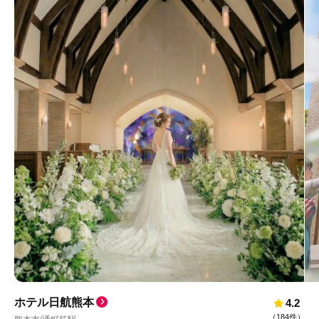
ホテル日航熊本
4.2
（
184件
）