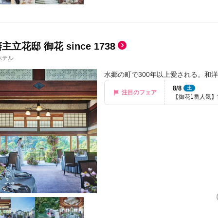
立花邸 御花 since 1738
ホテル
水郷の町で300年以上愛される。和
8/8
土
注目のフェア
【御花1番人気