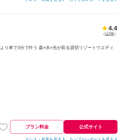
4.4
（
117件
）
Cより車で3分で叶う 森×水×光が彩る貸切リゾートウエディ
プラン料金
公式サイト
ドレス・衣装を見る
カップルレポートを見る