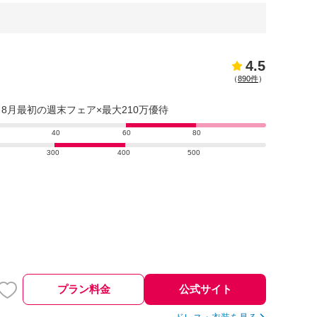
4.5
（
890件
）
が◎】8月最初の週末フェア×最大210万優待
40
60
80
300
400
500
プラン料金
公式サイト