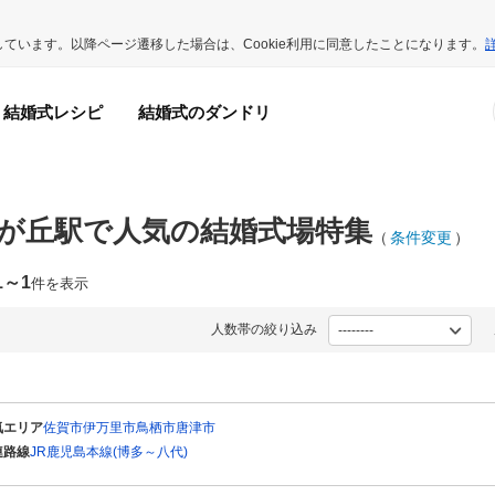
用しています。以降ページ遷移した場合は、Cookie利用に同意したことになります。
結婚式レシピ
結婚式のダンドリ
が丘駅で人気の結婚式場特集
（
条件変更
）
1～1
件を表示
人数帯の絞り込み
気エリア
佐賀市
伊万里市
鳥栖市
唐津市
連路線
JR鹿児島本線(博多～八代)