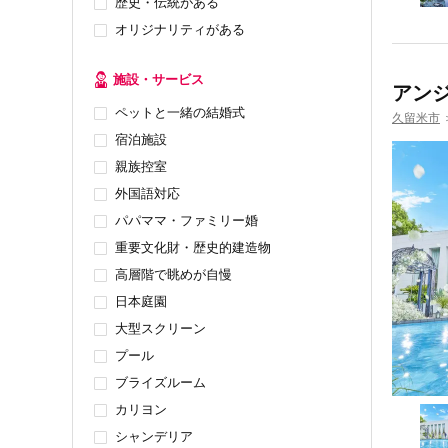
歴史・伝統がある
オリジナリティがある
施設・サービス
アン
ペットと一緒の結婚式
久留米市
宿泊施設
親族控室
外国語対応
パパママ・ファミリー婚
重要文化財・歴史的建造物
高層階で眺めが自慢
日本庭園
大型スクリーン
プール
ブライズルーム
カリヨン
シャンデリア