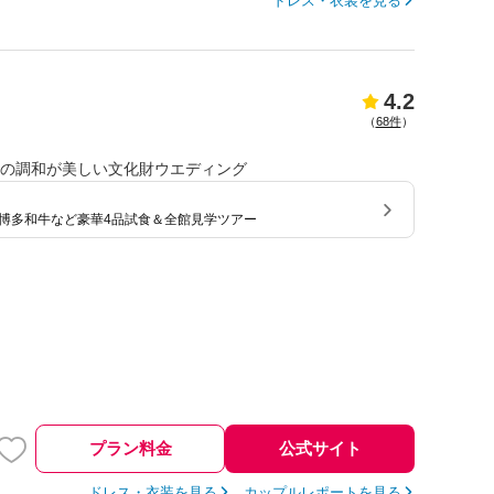
ドレス・衣装を見る
4.2
（
68件
）
洋の調和が美しい文化財ウエディング
】博多和牛など豪華4品試食＆全館見学ツアー
プラン料金
公式サイト
ドレス・衣装を見る
カップルレポートを見る