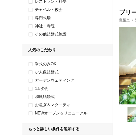
レストラン・料亭
チャペル・教会
ブリ
専門式場
鳥栖市
＞
神社・寺院
その他結婚式施設
人気のこだわり
挙式のみOK
少人数結婚式
ガーデンウェディング
1.5次会
和風結婚式
お急ぎ＆マタニティ
NEWオープン＆リニューアル
もっと詳しい条件を追加する