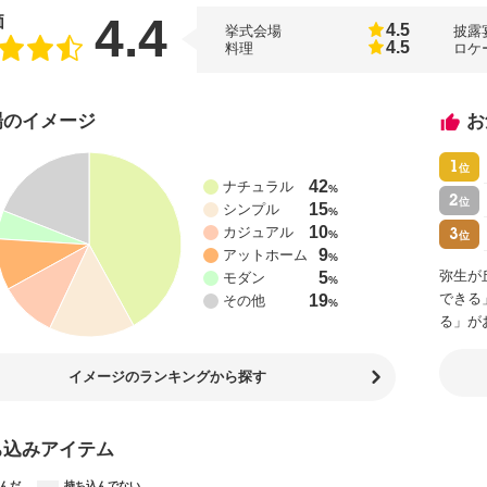
4.4
価
4.5
挙式会場
披露
4.5
料理
ロケ
場のイメージ
お
1
位
42
ナチュラル
%
2
位
15
シンプル
%
10
3
カジュアル
%
位
9
アットホーム
%
弥生が
5
モダン
%
できる
19
その他
%
る」が
イメージのランキングから探す
ち込みアイテム
んだ
持ち込んでない