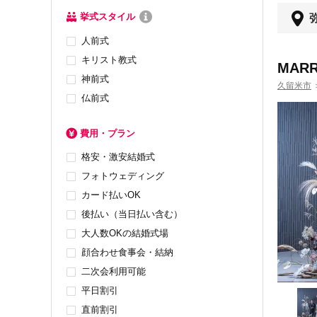
挙式スタイル
人前式
キリスト教式
MAR
神前式
久留米市
仏前式
費用・プラン
格安・激安結婚式
フォトウェディング
カード払いOK
後払い（当日払い含む）
大人数OKの結婚式場
顔合わせ食事会・結納
二次会利用可能
平日割引
直前割引