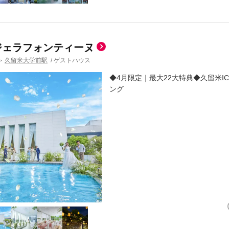
ジェラフォンティーヌ
久留米大学前駅
/
ゲストハウス
＞
◆4月限定｜最大22大特典◆久留米I
ング