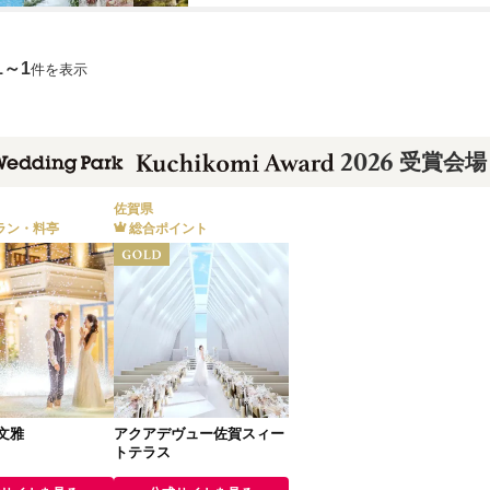
1～1
件を表示
2026
受賞会場
佐賀県
ラン・料亭
総合ポイント
文雅
アクアデヴュー佐賀スィー
トテラス