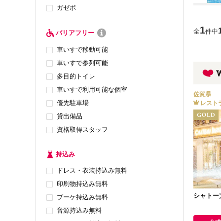
ガゼボ
1
全
件中
バリアフリー
車いすで移動可能
車いすで参列可能
多目的トイレ
車いすで利用可能な個室
佐賀県
優先駐車場
レスト
貸出備品
資格取得スタッフ
持込み
ドレス・衣装持込み無料
印刷物持込み無料
シャトー
ブーケ持込み無料
音源持込み無料