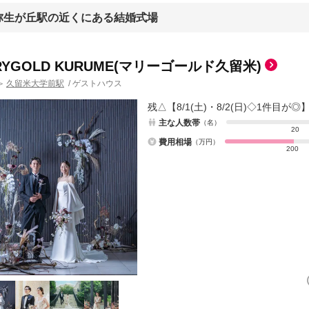
弥生が丘駅の近くにある結婚式場
RYGOLD KURUME(マリーゴールド久留米)
久留米大学前駅
/
ゲストハウス
＞
残△【8/1(土)・8/2(日)◇1件目
主な人数帯
（名）
20
費用相場
（万円）
200