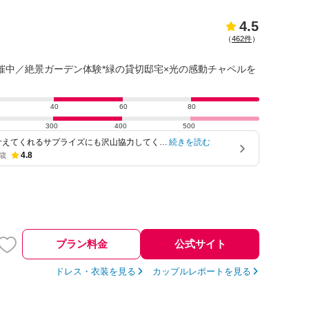
4.5
（
462件
）
開催中／絶景ガーデン体験*緑の貸切邸宅×光の感動チャペルを
40
60
80
300
400
500
叶えてくれるサプライズにも沢山協力してくれ
続きを読む
4.8
6歳
プラン料金
公式サイト
ドレス・衣装を見る
カップルレポートを見る