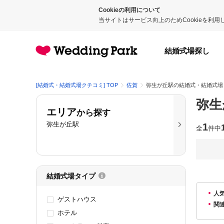
Cookieの利用について
当サイトはサービス向上のためCookieを利
結婚式場探し
[結婚式・結婚式場クチコミ] TOP
佐賀
弥生が丘駅の結婚式・結婚式場
弥生
エリア
から探す
弥生が丘駅
1
全
件中
結婚式場タイプ
人
ゲストハウス
関
ホテル