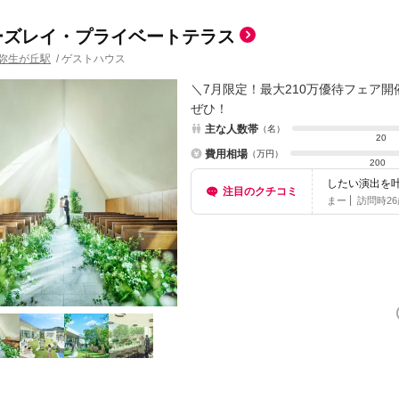
ーズレイ・プライベートテラス
弥生が丘駅
/
ゲストハウス
＼7月限定！最大210万優待フェア
ぜひ！
主な人数帯
（名）
20
費用相場
（万円）
200
したい演出を
注目のクチコミ
る…
まー
訪問時
2