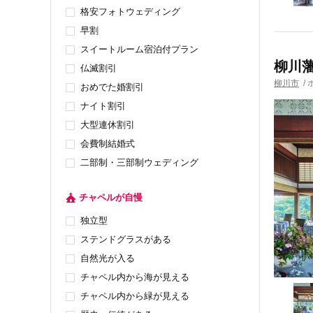
格安フォトウェディング
早割
スイートルーム宿泊付プラン
柳川藩主
仏滅割引
柳川市
/
おめでた婚割引
ナイト割引
大型連休割引
会費制結婚式
二部制・三部制ウェディング
チャペルが自慢
独立型
ステンドグラスがある
自然光が入る
チャペル内から海が見える
チャペル内から緑が見える