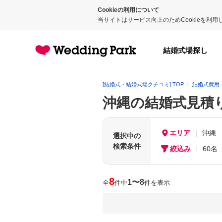
Cookieの利用について
当サイトはサービス向上のためCookieを利
結婚式場探し
[結婚式・結婚式場クチコミ] TOP
結婚式費用
沖縄の結婚式見積
エリア
沖縄
選択中の
検索条件
絞込み
60名
8
1〜8
全
件中
件を表示