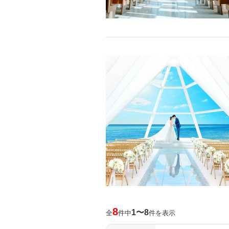
8
1〜8
全
件中
件を表示