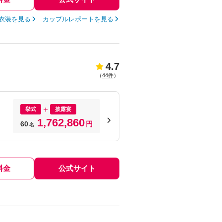
衣装を見る
カップルレポートを見る
4.7
（
44件
）
挙式
披露宴
1,762,860
60
円
名
料金
公式サイト