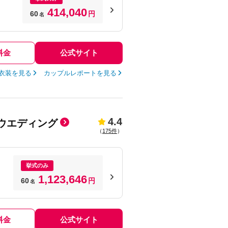
414,040
60
円
名
料金
公式サイト
衣装を見る
カップルレポートを見る
4.4
ウエディング
（
175件
）
挙式のみ
1,123,646
60
円
名
料金
公式サイト