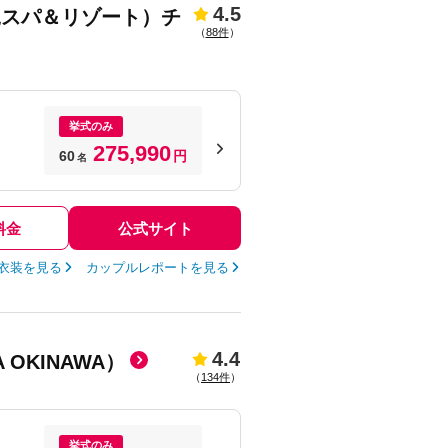
4.5
縄スパ＆リゾート）チ
（
88件
）
挙式のみ
275,990
60
円
名
料金
公式サイト
衣装を見る
カップルレポートを見る
4.4
 OKINAWA）
（
134件
）
挙式のみ