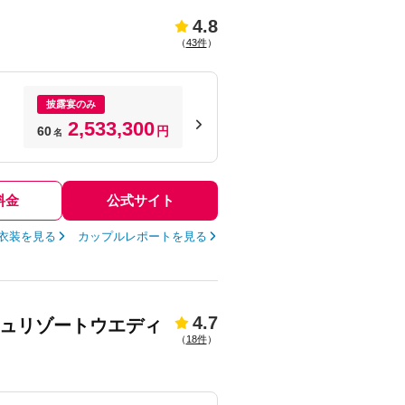
4.8
（
43件
）
披露宴のみ
2,533,300
60
円
名
料金
公式サイト
衣装を見る
カップルレポートを見る
4.7
チュリゾートウエディ
（
18件
）