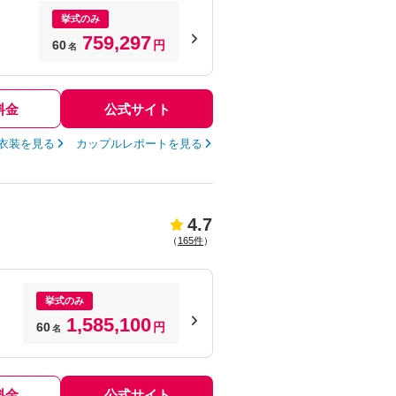
挙式のみ
759,297
60
円
名
料金
公式サイト
衣装を見る
カップルレポートを見る
4.7
（
165件
）
挙式のみ
1,585,100
60
円
名
料金
公式サイト