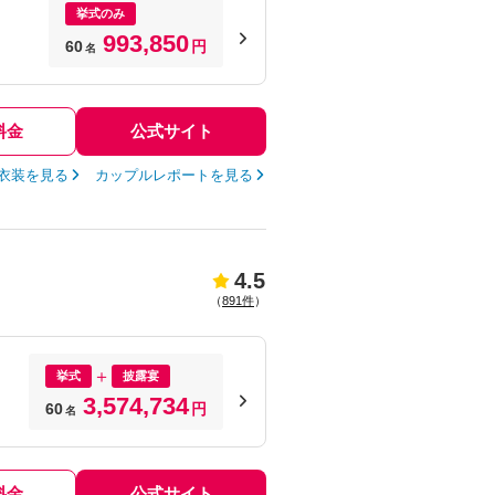
挙式のみ
993,850
60
円
名
料金
公式サイト
衣装を見る
カップルレポートを見る
4.5
（
891件
）
挙式
披露宴
3,574,734
60
円
名
料金
公式サイト