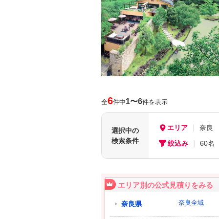
6
1〜6
全
件中
件を表示
エリア
奈良
選択中の
検索条件
絞込み
60名
エリア別の公式見積りをみる
奈良全域
奈良県