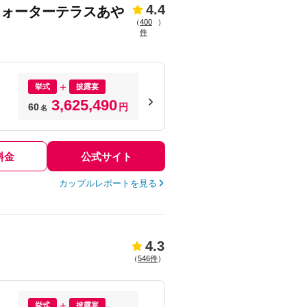
4.4
イリスウォーターテラスあや
（
400
）
件
挙式
披露宴
3,625,490
60
円
名
料金
公式サイト
カップルレポートを見る
4.3
（
546件
）
挙式
披露宴