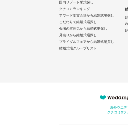
国内リゾート挙式探し
クチコミランキング
アワード受賞会場から結婚式場探し
こだわりで結婚式場探し
W
会場の雰囲気から結婚式場探し
結
見積りから結婚式場探し
ブライダルフェアから結婚式場探し
結婚式場グループリスト
Wedding Park 海外
海外ウエデ
クチコミ&フ