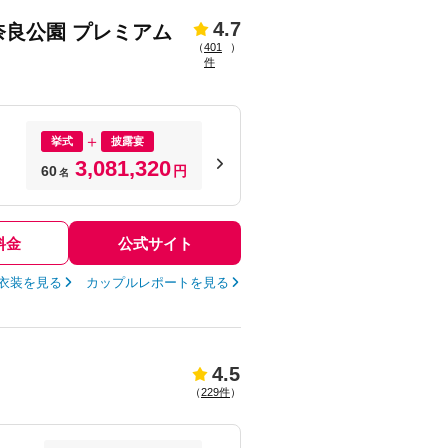
4.7
ワ 奈良公園 プレミアム
（
401
）
件
挙式
披露宴
3,081,320
60
円
名
料金
公式サイト
衣装を見る
カップルレポートを見る
4.5
（
229件
）