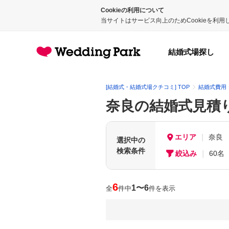
Cookieの利用について
当サイトはサービス向上のためCookieを利
結婚式場探し
[結婚式・結婚式場クチコミ] TOP
結婚式費用
奈良の結婚式見積
エリア
奈良
選択中の
検索条件
絞込み
60名
6
1〜6
全
件中
件を表示