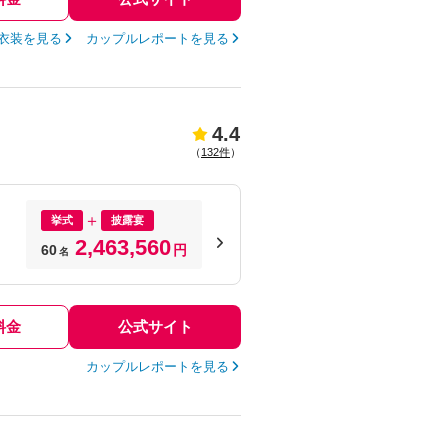
衣装を見る
カップルレポートを見る
4.4
（
132件
）
挙式
披露宴
2,463,560
60
円
名
料金
公式サイト
カップルレポートを見る