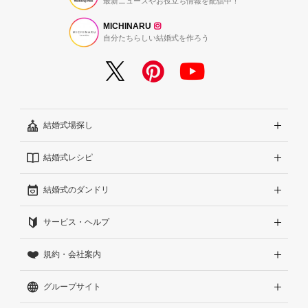
最新ニュースやお役立ち情報を配信中！
MICHINARU
自分たちらしい結婚式を作ろう
結婚式場探し
結婚式レシピ
エリアから探す
結婚式のダンドリ
こだわりから探す
結婚式準備レポート『ハナレポ』
サービス・ヘルプ
雰囲気から探す
結婚式当日の動画『ムビレポ』
結婚準備ガイド
規約・会社案内
見積りから探す
Wedding Park Magazine
サイトコンセプト
グループサイト
ランキングから探す
結婚お悩みQ&A
はじめての方へ
利用規約