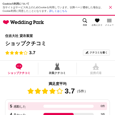
Cookieの利用について
当サイトはサービス向上のためCookieを利用しています。以降ページ遷移した場合は、
Cookie利用に同意したことになります。
詳しくはこちら
検索
お気に入り
メニュー
住吉大社 貸衣装室
ショップクチコミ
3.7
クチコミを書く
ショップクチコミ
衣装クチコミ
提携式場
満足度平均
3.7
（5件）
5
0件
感動した
4
3件
良かった