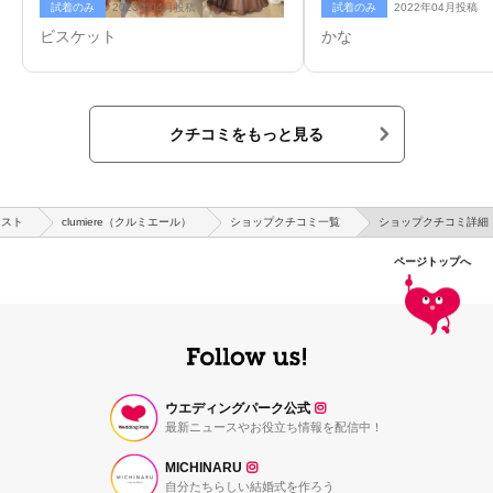
試着のみ
2023年04月投稿
試着のみ
2022年04月投稿
ビスケット
かな
クチコミをもっと見る
リスト
clumiere（クルミエール）
ショップクチコミ一覧
ショップクチコミ詳細
ページトップへ
ウエディングパーク公式
最新ニュースやお役立ち情報を配信中！
MICHINARU
自分たちらしい結婚式を作ろう