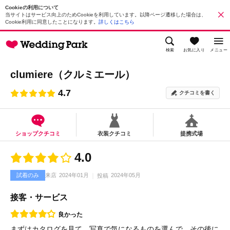
Cookieの利用について
当サイトはサービス向上のためCookieを利用しています。以降ページ遷移した場合は、
Cookie利用に同意したことになります。
詳しくはこちら
検索
お気に入り
メニュー
clumiere（クルミエール）
4.7
クチコミを書く
ショップクチコミ
衣装クチコミ
提携式場
4.0
試着のみ
来店
2024年01月
2024年05月
投稿
接客・サービス
良かった
まずはカタログを見て、写真で気になるものを選んで、その後に