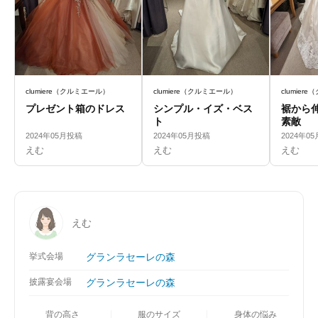
clumiere（クルミエール）
clumiere（クルミエール）
clumier
プレゼント箱のドレス
シンプル・イズ・ベス
裾から
ト
素敵
2024年05月投稿
2024年05月投稿
2024年0
えむ
えむ
えむ
えむ
挙式会場
グランラセーレの森
披露宴会場
グランラセーレの森
背の高さ
服のサイズ
身体の悩み