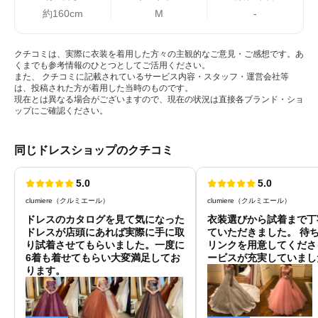
約160cm
M
-
クチコミは、実際に衣装を着用した方々の主観的なご意見・ご感想です。あ
くまでも参考情報のひとつとしてご活用ください。
また、 クチコミに記載されているサービス内容・スタッフ・運営会社等
は、投稿された方が着用した当時のものです。
現在とは異なる場合がございますので、現在の状況は直接各ブランド・ショ
ップにご確認ください。
同じドレスショップのクチコミ
5.0
5.0
clumiere（クルミエール）
clumiere（クルミエール）
ドレスのカタログを見て気になった
衣装選びから試着まで丁
ドレスが店頭にあれば実際に手に取
ていただきました。 待
り試着させてもらいました。一度に
リンクを用意してくださ
6着も着せてもらい大変満足してお
ービスが充実していまし
ります。