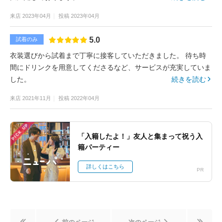
来店
2023年04月
投稿
2023年04月
5.0
試着のみ
衣装選びから試着まで丁寧に接客していただきました。 待ち時
間にドリンクを用意してくださるなど、サービスが充実していま
した。
続きを読む
来店
2021年11月
投稿
2022年04月
PICK UP
「入籍したよ！」友人と集まって祝う入
籍パーティー
詳しくはこちら
PR