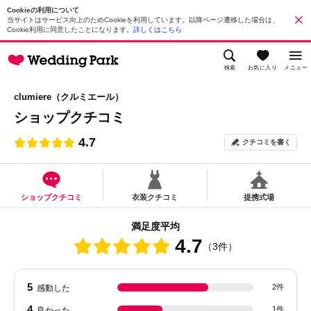
Cookieの利用について
当サイトはサービス向上のためCookieを利用しています。以降ページ遷移した場合は、
Cookie利用に同意したことになります。
詳しくはこちら
検索
お気に入り
メニュー
clumiere（クルミエール）
ショップクチコミ
4.7
クチコミを書く
ショップクチコミ
衣装クチコミ
提携式場
満足度平均
4.7
（3件）
5
2件
感動した
4
1件
良かった