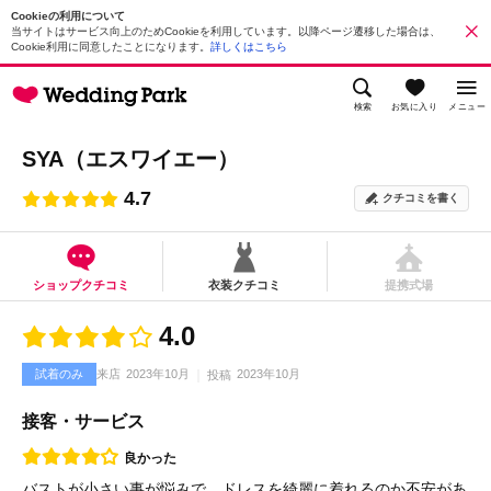
Cookieの利用について
当サイトはサービス向上のためCookieを利用しています。以降ページ遷移した場合は、
Cookie利用に同意したことになります。
詳しくはこちら
検索
お気に入り
メニュー
SYA（エスワイエー）
4.7
クチコミを書く
ショップクチコミ
衣装クチコミ
提携式場
4.0
試着のみ
来店
2023年10月
2023年10月
投稿
接客・サービス
良かった
バストが小さい事が悩みで、ドレスを綺麗に着れるのか不安があ