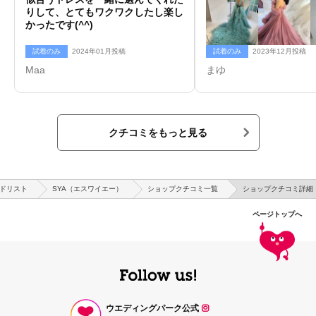
りして、とてもワクワクしたし楽し
かったです(^^)
試着のみ
2024年01月投稿
試着のみ
2023年12月投稿
Maa
まゆ
クチコミをもっと見る
ドリスト
SYA（エスワイエー）
ショップクチコミ一覧
ショップクチコミ詳細
ページトップへ
ウエディングパーク公式