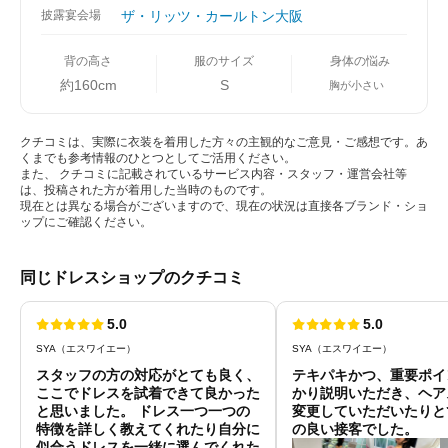
披露宴会場
ザ・リッツ・カールトン大阪
背の高さ
服のサイズ
身体の悩み
約160cm
S
胸が小さい
クチコミは、実際に衣装を着用した方々の主観的なご意見・ご感想です。あ
くまでも参考情報のひとつとしてご活用ください。
また、 クチコミに記載されているサービス内容・スタッフ・運営会社等
は、投稿された方が着用した当時のものです。
現在とは異なる場合がございますので、現在の状況は直接各ブランド・ショ
ップにご確認ください。
同じドレスショップのクチコミ
5.0
5.0
SYA（エスワイエー）
SYA（エスワイエー）
スタッフの方の対応がとても良く、
テキパキかつ、重要ポイ
ここでドレスを試着できて良かった
かり説明いただき、ヘア
と思いました。 ドレス一つ一つの
変更していただいたりと
特徴を詳しく教えてくれたり自分に
の良い接客でした。
似合うドレスを一緒に選んでくれた