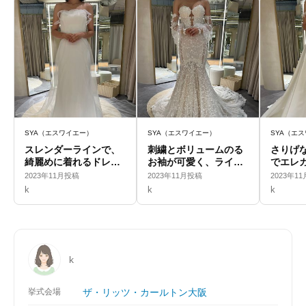
SYA（エスワイエー）
SYA（エスワイエー）
SYA（エ
スレンダーラインで、
刺繍とボリュームのる
さりげ
綺麗めに着れるドレス
お袖が可愛く、ライン
でエレ
です。
が綺麗なドレスです。
2023年11月投稿
2023年11月投稿
2023年1
k
k
k
k
挙式会場
ザ・リッツ・カールトン大阪