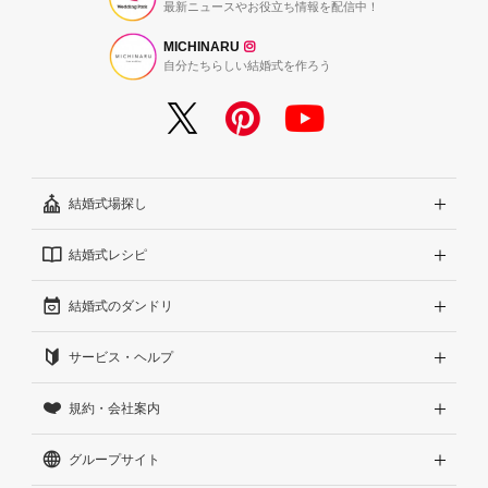
最新ニュースやお役立ち情報を配信中！
MICHINARU
自分たちらしい結婚式を作ろう
結婚式場探し
結婚式レシピ
エリアから探す
結婚式のダンドリ
こだわりから探す
結婚式準備レポート『ハナレポ』
サービス・ヘルプ
雰囲気から探す
結婚式当日の動画『ムビレポ』
結婚準備ガイド
規約・会社案内
見積りから探す
Wedding Park Magazine
サイトコンセプト
グループサイト
ランキングから探す
結婚お悩みQ&A
はじめての方へ
利用規約