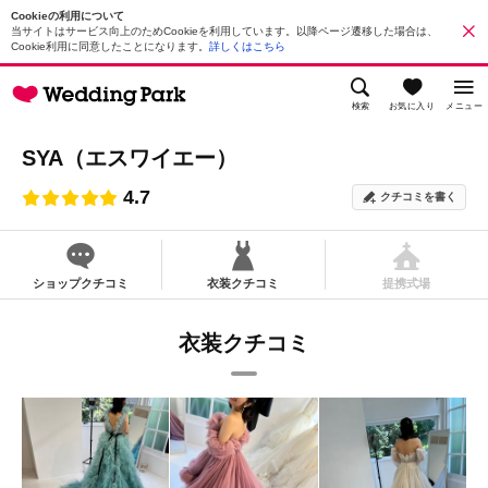
Cookieの利用について
当サイトはサービス向上のためCookieを利用しています。以降ページ遷移した場合は、
Cookie利用に同意したことになります。
詳しくはこちら
検索
お気に入り
メニュー
SYA（エスワイエー）
4.7
クチコミを書く
ショップクチコミ
衣装クチコミ
提携式場
衣装クチコミ