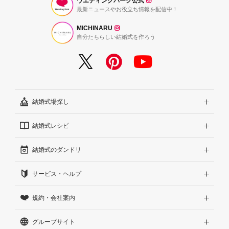
ウエディングパーク公式
最新ニュースやお役立ち情報を配信中！
MICHINARU
自分たちらしい結婚式を作ろう
結婚式場探し
結婚式レシピ
エリアから探す
結婚式のダンドリ
こだわりから探す
結婚式準備レポート『ハナレポ』
サービス・ヘルプ
雰囲気から探す
結婚式当日の動画『ムビレポ』
結婚準備ガイド
規約・会社案内
見積りから探す
Wedding Park Magazine
サイトコンセプト
グループサイト
ランキングから探す
結婚お悩みQ&A
はじめての方へ
利用規約