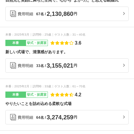
自然光と笑顔に満ちた空間で、心から“よかった”と思える結婚式
2,130,860
費用明細
円
67名
本番
2025年3月
訪問時
25歳
ゲスト人数
31～40名
3.6
本番
挙式・披露宴
新しい式場で、清潔感があります。
3,155,021
費用明細
円
33名
本番
2025年2月
訪問時
33歳
ゲスト人数
61～70名
4.2
本番
挙式・披露宴
やりたいことを詰め込める柔軟な式場
3,274,259
費用明細
円
64名