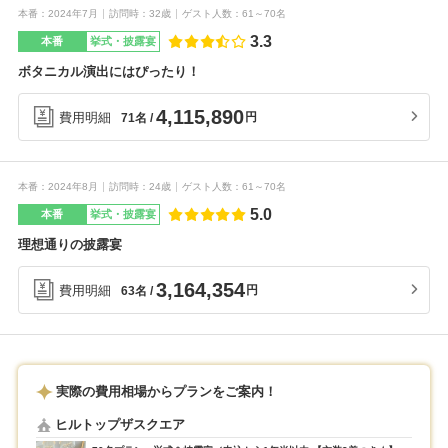
本番
2024年7月
訪問時
32歳
ゲスト人数
61～70名
3.3
本番
挙式・披露宴
ボタニカル演出にはぴったり！
4,115,890
費用明細
円
71名
本番
2024年8月
訪問時
24歳
ゲスト人数
61～70名
5.0
本番
挙式・披露宴
理想通りの披露宴
3,164,354
費用明細
円
63名
実際の費用相場からプランをご案内！
ヒルトップザスクエア