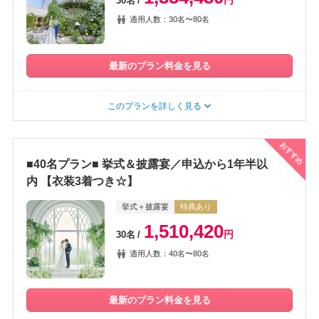
円
30名
適用人数：30名〜80名
最新のプラン料金を見る
このプランを詳しく見る
おすすめ
■40名プラン■ 挙式＆披露宴／申込から1年半以
内 【衣装3着つき☆】
挙式＋披露宴
特典あり
1,510,420
円
30名
適用人数：40名〜80名
最新のプラン料金を見る