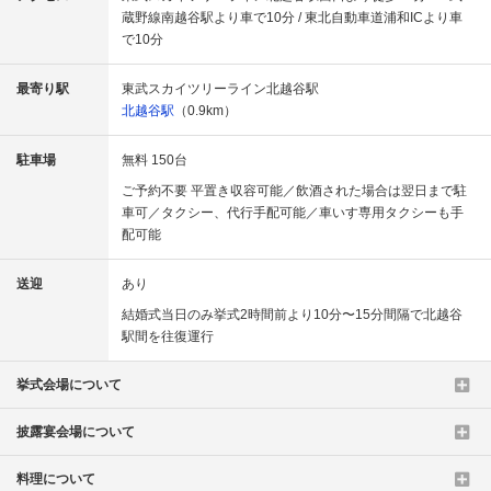
蔵野線南越谷駅より車で10分 / 東北自動車道浦和ICより車
で10分
最寄り駅
東武スカイツリーライン北越谷駅
北越谷駅
（0.9km）
駐車場
無料 150台
ご予約不要 平置き収容可能／飲酒された場合は翌日まで駐
車可／タクシー、代行手配可能／車いす専用タクシーも手
配可能
送迎
あり
結婚式当日のみ挙式2時間前より10分〜15分間隔で北越谷
駅間を往復運行
挙式会場について
披露宴会場について
料理について