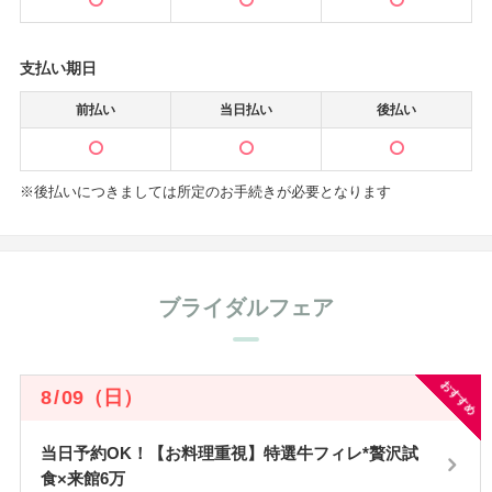
支払い期日
前払い
当日払い
後払い
※後払いにつきましては所定のお手続きが必要となります
ブライダルフェア
おすすめ
8
/
09
（日）
当日予約OK！【お料理重視】特選牛フィレ*贅沢試
食×来館6万