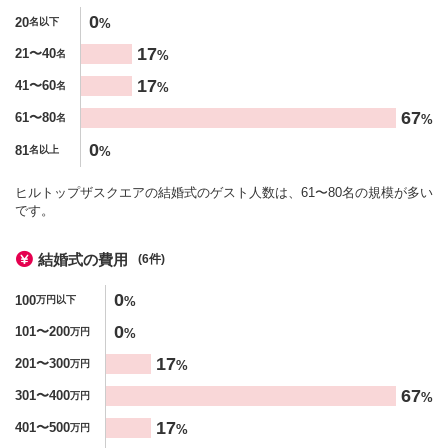
人数
0
20
%
名以下
%
17
21〜40
%
名
17
41〜60
%
名
67
61〜80
%
名
0
81
%
名以上
ヒルトップザスクエアの結婚式のゲスト人数は、61〜80名の規模が多い
です。
結婚式の費用
(6件)
金額
0
100
%
万円以下
%
0
101〜200
%
万円
17
201〜300
%
万円
67
301〜400
%
万円
17
401〜500
%
万円