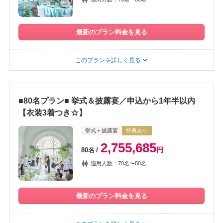
最新のプラン料金を見る
このプランを詳しく見る
■80名プラン■ 挙式＆披露宴／申込から1年半以内
【衣装3着つき☆】
挙式＋披露宴
特典あり
2,755,685
円
80名
適用人数：70名〜80名
最新のプラン料金を見る