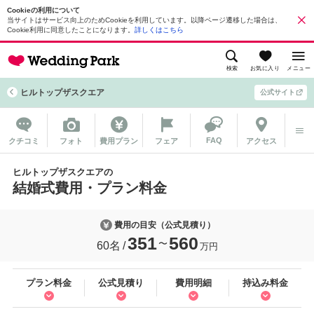
Cookieの利用について
当サイトはサービス向上のためCookieを利用しています。以降ページ遷移した場合は、
Cookie利用に同意したことになります。
詳しくはこちら
検索
お気に入り
メニュー
ヒルトップザスクエア
公式サイト
FAQ
クチコミ
フォト
費用プラン
フェア
アクセス
ヒルトップザスクエアの
結婚式費用・プラン料金
費用の目安（公式見積り）
351
560
〜
60名
万円
プラン料金
公式見積り
費用明細
持込み料金