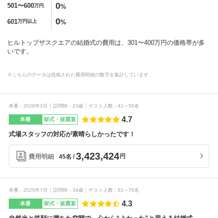
0
501〜600
%
万円
0
601
%
万円以上
ヒルトップザスクエアの結婚式の費用は、301〜400万円の価格帯が多
いです。
※こちらのデータは投稿された費用明細の数字を集計しています
本番
2026年3月
訪問時
23歳
ゲスト人数
41～50名
4.7
本番
挙式・披露宴
式場スタッフの対応が素晴らしかったです！
3,423,424
費用明細
円
45名
本番
2025年7月
訪問時
34歳
ゲスト人数
61～70名
4.3
本番
挙式・披露宴