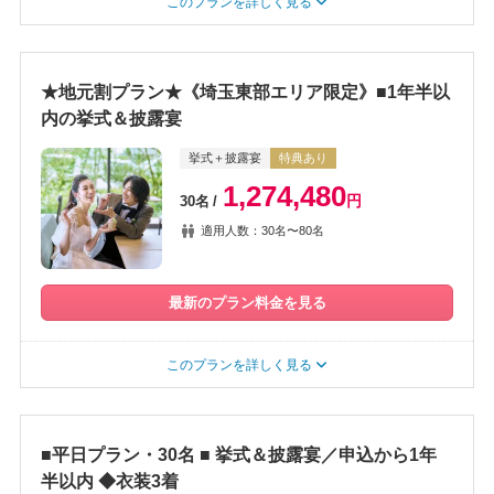
このプランを詳しく見る
★地元割プラン★《埼玉東部エリア限定》■1年半以
内の挙式＆披露宴
挙式＋披露宴
特典あり
1,274,480
円
30名
適用人数：30名〜80名
最新のプラン料金を見る
このプランを詳しく見る
■平日プラン・30名 ■ 挙式＆披露宴／申込から1年
半以内 ◆衣装3着