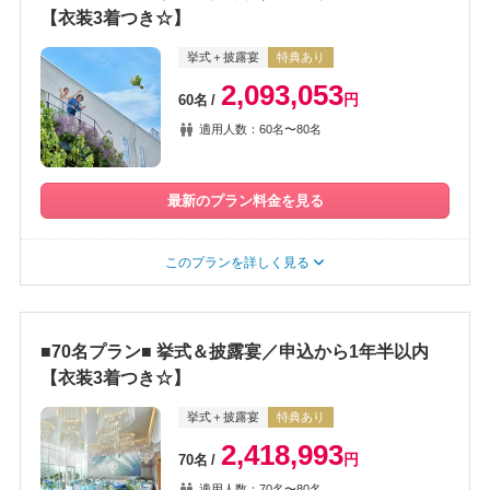
【衣装3着つき☆】
挙式＋披露宴
特典あり
2,093,053
円
60名
適用人数：60名〜80名
最新のプラン料金を見る
このプランを詳しく見る
■70名プラン■ 挙式＆披露宴／申込から1年半以内
【衣装3着つき☆】
挙式＋披露宴
特典あり
2,418,993
円
70名
適用人数：70名〜80名