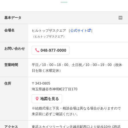
基本データ
会場名
ヒルトップザスクエア ［
公式サイト
］
（ヒルトップザスクエア）
お問い合わせ
048-977-0000
営業時間
平日／10：00～18：00、土日祝／10：00～19：00（祝休
日を除く水曜定休）
住所
〒343-0805
埼玉県越谷市神明町2丁目170
地図を見る
※結婚式場と下見・相談会場は異なる場合がありますので
来店前に必ずご確認ください。
アクセス
東武スカイツリーライン北越谷駅西口より徒歩10分 /JR武