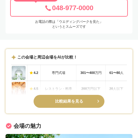
048-977-0000
お電話の際は「ウエディングパークを見た」
というとスムーズです
この会場と周辺会場をAIが比較！
4.2
専門式場
301〜400
万円
61〜80
人
4.5
レストラン・料亭
200
万円以下
20
人以下
比較結果を見る
会場の魅力