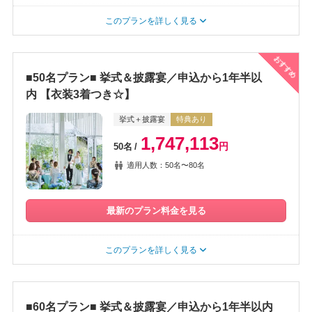
このプランを詳しく見る
おすすめ
■50名プラン■ 挙式＆披露宴／申込から1年半以
内 【衣装3着つき☆】
挙式＋披露宴
特典あり
1,747,113
円
50名
適用人数：50名〜80名
最新のプラン料金を見る
このプランを詳しく見る
■60名プラン■ 挙式＆披露宴／申込から1年半以内