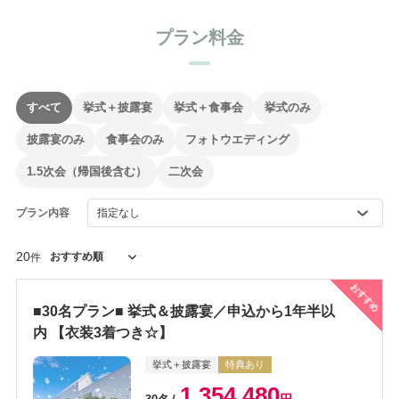
プラン料金
すべて
挙式＋披露宴
挙式＋食事会
挙式のみ
披露宴のみ
食事会のみ
フォトウエディング
1.5次会（帰国後含む）
二次会
プラン内容
20
件
おすすめ
■30名プラン■ 挙式＆披露宴／申込から1年半以
内 【衣装3着つき☆】
挙式＋披露宴
特典あり
1,354,480