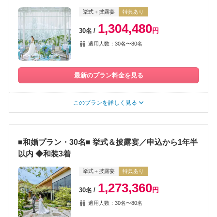
挙式＋披露宴
特典あり
1,304,480
円
30名
適用人数：30名〜80名
最新のプラン料金を見る
このプランを詳しく見る
■和婚プラン・30名■ 挙式＆披露宴／申込から1年半
以内 ◆和装3着
挙式＋披露宴
特典あり
1,273,360
円
30名
適用人数：30名〜80名