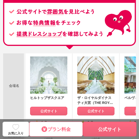
会場名
ヒルトップザスクエア
ザ・ロイヤルダイナス
ベルヴィ
ティ大宮（THE ROYAL
DYNASTY OMIYA）
公式サイト
公式サイト
公
4.2
4.2
3.
満足度
（16件）
（444件）
プラン料金
公式サイト
351
560
210
308
251
お気に入り
〜
〜
万円
万円
公式見積