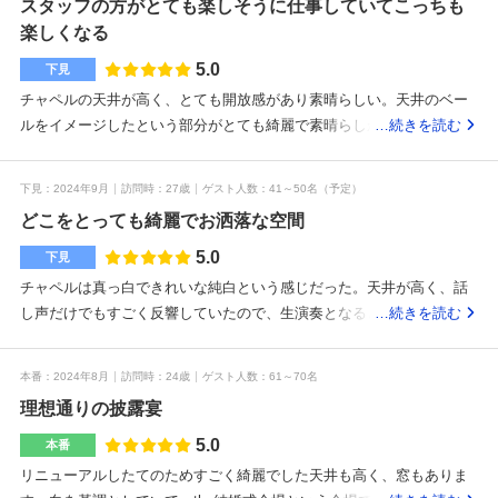
スタッフの方がとても楽しそうに仕事していてこっちも
楽しくなる
5.0
下見
チャペルの天井が高く、とても開放感があり素晴らしい。天井のベー
ルをイメージしたという部分がとても綺麗で素晴らしかった。陽の光
…続きを読む
も入り、明るくて白を基調とした感じがとてもいい。披露宴の会場も
雰囲気が良くご飯も作りたてのものを食べれるのがいい。一つ一つに
下見
2024年9月
訪問時
27歳
ゲスト人数
41～50名
（予定）
こだわりを感じ暖かさが感じられた。特典で驚くほど安くしてもらっ
どこをとっても綺麗でお洒落な空間
てびっくりだったとにかくおいしかった。駅から徒歩10分とアクセス
しやすく駐車場もたくさんあるので来やすい食事もしたがどれもこだ
5.0
下見
わっていてさても美味しかった。そして何よりスタッフ一人一人の方
チャペルは真っ白できれいな純白という感じだった。天井が高く、話
が丁寧で親切でいっしょに幸せを感じてくれていて嬉しかった。チャ
し声だけでもすごく反響していたので、生演奏となるとより反響して
…続きを読む
ペルが綺麗で圧巻！チャペル、披露宴場、その他の施設がどんな雰囲
本格的になるんだろうなと思った。リニューアルしたてとのことで、
気か確認した方がいい
チャペル前の通路や扉も全て綺麗。外のインナーガーデンが見える大
本番
2024年8月
訪問時
24歳
ゲスト人数
61～70名
きな窓が素敵だった。私たちの席からちょうど見える位置にあり、私
理想通りの披露宴
たちの背後にも外が見えるガラス窓が広がっているので開放感がある
なと思った。式場に駐車場がらたくさんあるので、車で打ち合わせに
5.0
本番
行けるのがすごくいいなと思った。リニューアルしたばかりなので、
リニューアルしたてのためすごく綺麗でした天井も高く、窓もありま
打ち合わせサロンも綺麗で、理想の結婚式の打ち合わせがここで行え