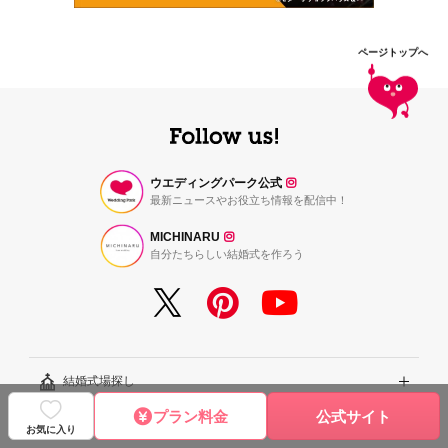
ページトップへ
ウエディングパーク公式
最新ニュースやお役立ち情報を配信中！
MICHINARU
自分たちらしい結婚式を作ろう
結婚式場探し
プラン料金
公式サイト
結婚式レシピ
エリアから探す
お気に入り