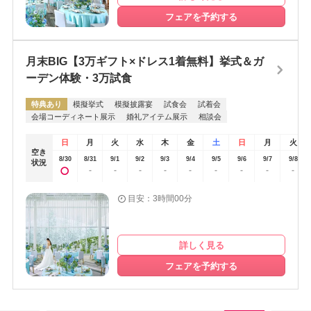
フェアを予約する
月末BIG【3万ギフト×ドレス1着無料】挙式＆ガ
ーデン体験・3万試食
特典あり
模擬挙式
模擬披露宴
試食会
試着会
会場コーディネート展示
婚礼アイテム展示
相談会
日
月
火
水
木
金
土
日
月
火
空き
8/30
8/31
9/1
9/2
9/3
9/4
9/5
9/6
9/7
9/8
状況
-
-
-
-
-
-
-
-
-
目安：3時間00分
詳しく見る
フェアを予約する