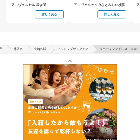
アニヴェルセル 表参道
アニヴェルセルみなとみらい横浜
ア
詳しく見る
詳しく見る
父
越谷市
北越谷駅
ヒルトップザスクエア
ウェディングドレス・衣装
PR