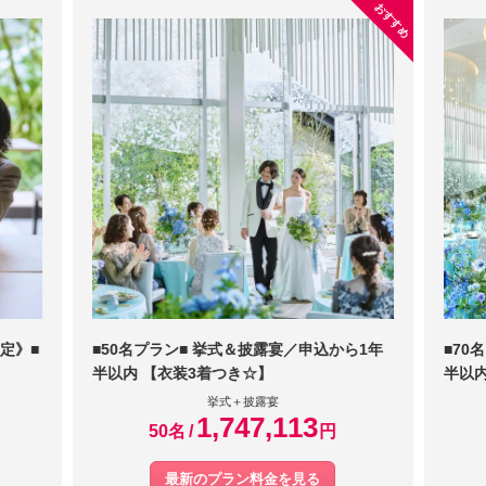
おすすめ
定》■
■50名プラン■ 挙式＆披露宴／申込から1年
■70
半以内 【衣装3着つき☆】
半以内
挙式＋披露宴
1,747,113
50名
円
最新のプラン料金を見る