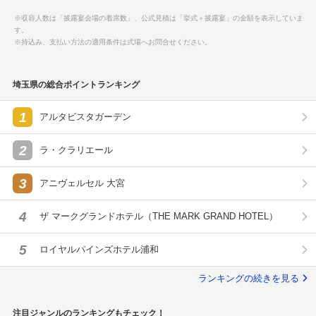
※収容人数は「披露宴会場の着席数」、公式見積は「挙式＋披露宴」の金額を表示していま
す。
※持込み、支払い方法の適用条件は式場へお問合せください。
埼玉県の総合ポイントランキング
1
アルタビスタガーデン
2
ラ・クラリエール
3
アニヴェルセル 大宮
4
ザ マークグランドホテル（THE MARK GRAND HOTEL）
5
ロイヤルパインズホテル浦和
ランキングの続きを見る
注目ジャンルのランキングもチェック！