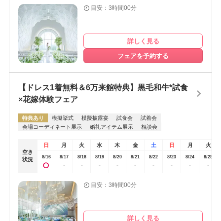
目安：3時間00分
詳しく見る
フェアを予約する
【ドレス1着無料＆6万来館特典】黒毛和牛*試食
×花嫁体験フェア
特典あり
模擬挙式
模擬披露宴
試食会
試着会
会場コーディネート展示
婚礼アイテム展示
相談会
日
月
火
水
木
金
土
日
月
火
空き
8/16
8/17
8/18
8/19
8/20
8/21
8/22
8/23
8/24
8/25
状況
-
-
-
-
-
-
-
-
-
目安：3時間00分
詳しく見る