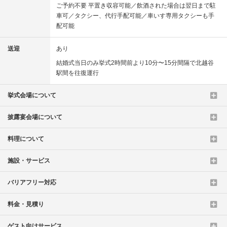
ご予約不要 平置き収容可能／飲酒された場合は翌日まで駐
車可／タクシー、代行手配可能／車いす専用タクシーも手
配可能
送迎
あり
結婚式当日のみ挙式2時間前より10分〜15分間隔で北越谷
駅間を往復運行
挙式会場について
披露宴会場について
料理について
施設・サービス
バリアフリー対応
料金・見積り
ゲスト向けサービス