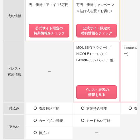
円ご優待！アマギフ3万円
万円ご優待キャンペーン
☆結婚式を賢くお得に♪
成約情報
公式サイト限定の
公式サイト限定の
特典情報をチェック
特典情報をチェック
MOUSSY(マウジー)
innocen
NICOLE (ニコル)
ー)
LANVIN(ランバン)
他
ドレス・
ー
衣装情報
ドレス・衣装の
情報を見る
持込み
衣装持込可能
衣装持込可能
衣装
カード払い可能
カード払い可能
支払い
後払い
ー