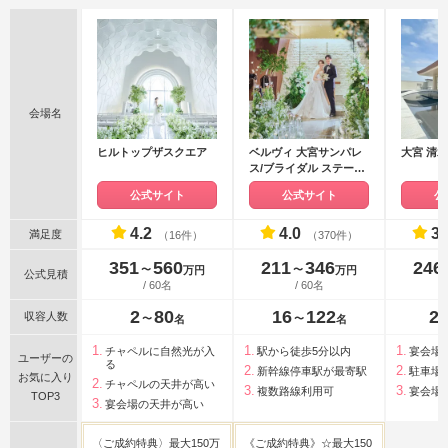
会場名
ヒルトップザスクエア
ベルヴィ 大宮サンパレ
大宮 清
ス/ブライダル ステージ
グランツ(GLANZ)
公式サイト
公式サイト
公
4.2
4.0
3.
満足度
（16件）
（370件）
351
560
211
346
246
〜
〜
万円
万円
公式見積
/ 60名
/ 60名
2
80
16
122
2
収容人数
〜
〜
名
名
チャペルに自然光が入
駅から徒歩5分以内
宴会場
ユーザーの
る
新幹線停車駅が最寄駅
駐車場
お気に入り
チャペルの天井が高い
複数路線利用可
宴会場
TOP3
宴会場の天井が高い
〈ご成約特典〉最大150万
《ご成約特典》☆最大150