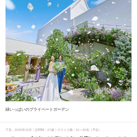
緑いっぱいのプライベートガーデン
下見
2025年10月
訪問時
27歳
ゲスト人数
51～60名
（予定）