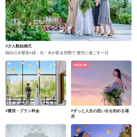
少人数結婚式
純白の大聖堂×緑・光・水が彩る空間で 贅沢に過ごす一日
PICK UP
費用・プラン料金
ずっと人生の思い出を刻める場
所