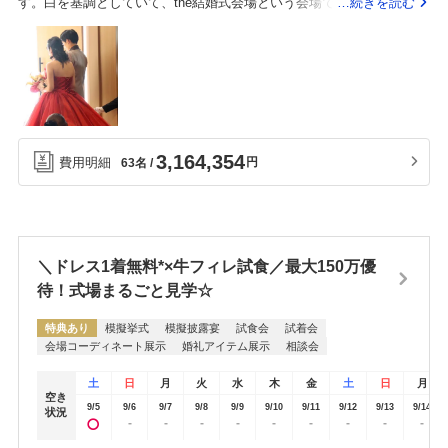
す。白を基調としていて、the結婚式会場という会場です。広く、スク
…続きを読む
そうだなと思った。最初の見積もりをつくっていただいてから、付け
リーンがとても大きいです。窓からの光がとても綺麗で好評でしたシ
たいオプションを相談させてもらったところ時間かかってしまった。
ャトルバスがでているため参列者も気軽にこれます。駐車場があるた
どんなオプションを付けたいのか話しておいた方がいい。
め車で来たゲストもたくさんいました。若いプランナーさんが一生懸
命、ベテランさんがパキパキと動いてくださるため当日はスムーズに
不安なく過ごせました。要望がとても多い方だったと思いますが、一
つ一つ丁寧に叶えてくださいました。準備はリスト化しておくと、当
3,164,354
費用明細
円
63名
日や前日の荷物を持ち込む時にスムーズにできます。普段通りに過ご
すことで緊張もなくリラックスして過ごせました
＼ドレス1着無料*×牛フィレ試食／最大150万優
待！式場まるごと見学☆
特典あり
模擬挙式
模擬披露宴
試食会
試着会
会場コーディネート展示
婚礼アイテム展示
相談会
土
日
月
火
水
木
金
土
日
月
空き
9/5
9/6
9/7
9/8
9/9
9/10
9/11
9/12
9/13
9/14
状況
-
-
-
-
-
-
-
-
-