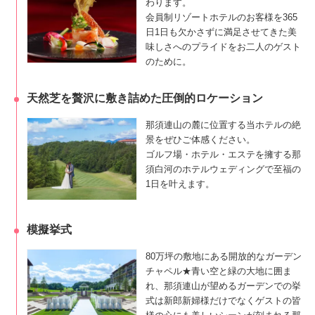
わります。
会員制リゾートホテルのお客様を365
日1日も欠かさずに満足させてきた美
味しさへのプライドをお二人のゲスト
のために。
天然芝を贅沢に敷き詰めた圧倒的ロケーション
那須連山の麓に位置する当ホテルの絶
景をぜひご体感ください。
ゴルフ場・ホテル・エステを擁する那
須白河のホテルウェディングで至福の
1日を叶えます。
模擬挙式
80万坪の敷地にある開放的なガーデン
チャペル★青い空と緑の大地に囲ま
れ、那須連山が望めるガーデンでの挙
式は新郎新婦様だけでなくゲストの皆