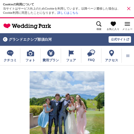
Cookieの利用について
当サイトはサービス向上のためCookieを利用しています。以降ページ遷移した場合は、
Cookie利用に同意したことになります。
詳しくはこちら
検索
お気に入り
メニュー
グランドエクシブ那須白河
公式サイト
FAQ
クチコミ
フォト
費用プラン
フェア
アクセス