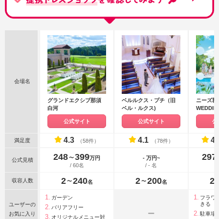
会場名
グランドエクシブ那須
ベルルクス・プチ（旧
ニーズ郡山
白河
ベル・ルクス)
WEDDI
ラブ迎賓館
公式サイト
公式サイト
公
4.3
4.1
4.
満足度
（58件）
（78件）
248
399
297
〜
万円
- 万円~
公式見積
/ 60名
/ - 名
2
240
2
200
2
収容人数
〜
〜
名
名
ガーデン
フラワ
きる
ユーザーの
バリアフリー
ー
お気に入り
駐車場
オリジナルメニュー対