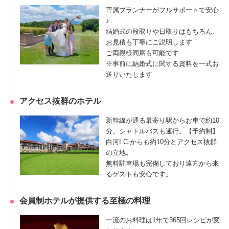
専属プランナーがフルサポートで安心
♪
結婚式の段取りや日取りはもちろん、
お見積も丁寧にご説明します
ご両親様同席も可能です
※事前に結婚式に関する資料を一式お
送りいたします
アクセス抜群のホテル
新幹線が通る最寄り駅からお車で約10
分。シャトルバスも運行。【予約制】
白河I.C.からも約10分とアクセス抜群
の立地。
無料駐車場も完備しており遠方から来
るゲストも安心です。
会員制ホテルが提供する至極の料理
一流のお料理は1年で365回レシピが変