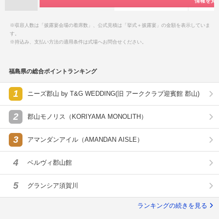
特典情報をチ
特典情報をチ
情報を見
情報を見
情報を見
情報を見
ー
後払い
後払
※収容人数は「披露宴会場の着席数」、公式見積は「挙式＋披露宴」の金額を表示していま
す。
※持込み、支払い方法の適用条件は式場へお問合せください。
福島県の総合ポイントランキング
1
ニーズ郡山 by T&G WEDDING(旧 アーククラブ迎賓館 郡山)
2
郡山モノリス（KORIYAMA MONOLITH）
3
アマンダンアイル（AMANDAN AISLE）
4
ベルヴィ郡山館
5
グランシア須賀川
ランキングの続きを見る