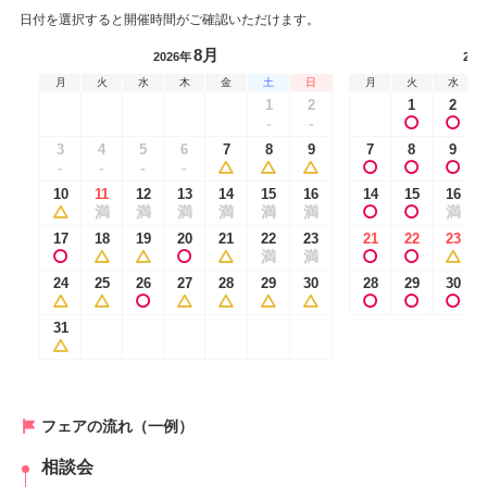
日付を選択すると開催時間がご確認いただけます。
8月
2026年
202
月
火
水
木
金
土
日
月
火
水
1
2
1
2
-
-
3
4
5
6
7
8
9
7
8
9
-
-
-
-
10
11
12
13
14
15
16
14
15
16
満
満
満
満
満
満
満
17
18
19
20
21
22
23
21
22
23
満
満
24
25
26
27
28
29
30
28
29
30
31
フェアの流れ（一例）
相談会