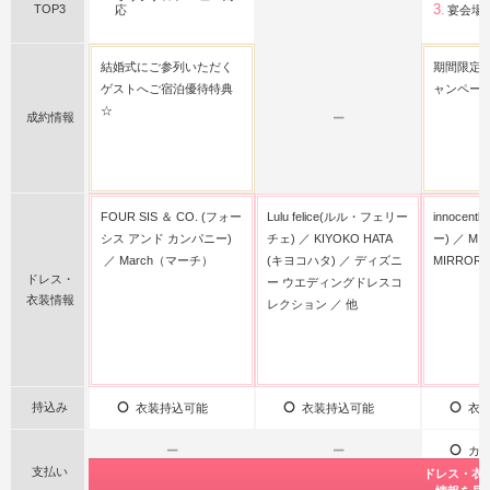
TOP3
応
宴会場
結婚式にご参列いただく
期間限定 
ゲストへご宿泊優待特典
ャンペー
☆
成約情報
ー
FOUR SIS ＆ CO. (フォー
Lulu felice(ルル・フェリー
innocen
シス アンド カンパニー)
チェ)
KIYOKO HATA
ー)
MI
March（マーチ）
(キヨコハタ)
ディズニ
MIRROR
ドレス・
ー ウエディングドレスコ
衣装情報
レクション
他
持込み
衣装持込可能
衣装持込可能
衣装
ー
ー
カー
支払い
公式サイト限
公式サイト限
ドレス・衣
ドレス・衣
ドレス・衣
ドレス・衣