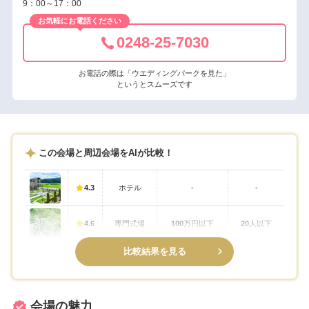
9：00～17：00
お気軽にお電話ください
0248-25-7030
お電話の際は「ウエディングパークを見た」
というとスムーズです
この会場と周辺会場をAIが比較！
4.3
ホテル
-
-
4.6
専門式場
100
万円以下
20
人以下
比較結果を見る
会場の魅力