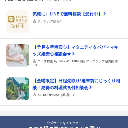
気軽に♩LINEで無料相談【受付中】
グランシア須賀川
【予算＆準備安心】マタニティ＆パパママキ
ッズ婚安心相談会★
ニーズ郡山 by T&G WEDDING(旧 アーククラブ迎賓館 郡
山)
【金曜限定】日程先取り*週末前にじっくり相
談！納得の料理試食付相談会
KAI KORIYAMA（廻 郡山）
公式サイトをチェック！