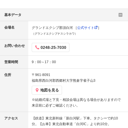
基本データ
会場名
グランドエクシブ那須白河 ［
公式サイト
］
（グランドエクシブナスシラカワ）
お問い合わせ
0248-25-7030
営業時間
9：00～17：00
住所
〒961-8091
福島県西白河郡西郷村大字熊倉字雀子山3
地図を見る
※結婚式場と下見・相談会場は異なる場合がありますので
来店前に必ずご確認ください。
アクセス
【鉄道】東北新幹線「新白河駅」下車。タクシーで約10
分。【お車】東北自動車道「白河IC」より約10分。