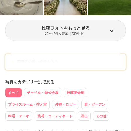
投稿フォトをもっと見る
22
〜
42
件を表示（
230
件中）
雰囲気の近い会場をみる
写真をカテゴリー別で見る
すべて
チャペル・挙式会場
披露宴会場
ブライズルーム・控え室
外観・ロビー
庭・ガーデン
料理・ケーキ
装花・コーディネート
演出
その他