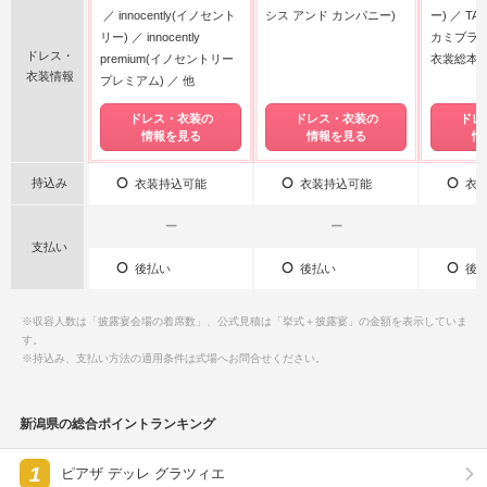
innocently(イノセント
シス アンド カンパニー)
ー)
TAK
リー)
innocently
カミブライ
ドレス・
premium(イノセントリー
衣裳総本
衣装情報
プレミアム)
他
ドレス・衣装の
ドレス・衣装の
ドレ
情報を見る
情報を見る
情
持込み
衣装持込可能
衣装持込可能
衣装
ー
ー
支払い
後払い
後払い
後払
※収容人数は「披露宴会場の着席数」、公式見積は「挙式＋披露宴」の金額を表示していま
す。
※持込み、支払い方法の適用条件は式場へお問合せください。
新潟県の総合ポイントランキング
1
ピアザ デッレ グラツィエ