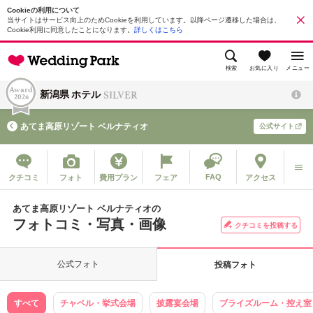
Cookieの利用について
当サイトはサービス向上のためCookieを利用しています。以降ページ遷移した場合は、
Cookie利用に同意したことになります。
詳しくはこちら
検索
お気に入り
メニュー
Award
SILVER
新潟県 ホテル
2026
あてま高原リゾート ベルナティオ
公式サイト
FAQ
クチコミ
フォト
費用プラン
フェア
アクセス
あてま高原リゾート ベルナティオの
フォトコミ・写真・画像
クチコミを投稿する
公式フォト
投稿フォト
すべて
チャペル・挙式会場
披露宴会場
ブライズルーム・控え室