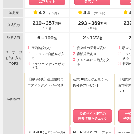
公式サイト
公式サイト
公
ウェディング
4.3
4.4
4.
満足度
（62件）
（319件）
210
357
293
369
237
〜
〜
万円
万円
公式見積
/ 60名
/ 60名
6
100
2
122
2
収容人数
〜
〜
名
名
宿泊施設あり
宴会場の天井が高い
駅から
ユーザーの
チャペルに自然光が入
宿泊施設あり
フラワ
お気に入り
る
きる
チャペルに自然光が入
TOP3
フラワーシャワーがで
る
新婦の
きる
【施行特典】生涯優待ウ
公式HP限定◎全員に5万
【期間限
エディングメンバー特典
円分をプレゼント
館で挙式
ト！
成約情報
公式サイト限定の
公式
特典情報をチェック
特典情
BIEN VEIL(ビアンベール)
FOUR SIS ＆ CO. (フォー
innocen