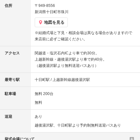
住所
〒949-8556
新潟県十日町市珠川
地図を見る
※結婚式場と下見・相談会場は異なる場合がありますので
来店前に必ずご確認ください。
アクセス
関越道・塩沢石内ICより車で約30分。
上越新幹線・越後湯沢駅より車で約40分。
（越後湯沢駅より無料送迎バスあり）
最寄り駅
十日町駅 / 上越新幹線越後湯沢駅
駐車場
無料 200台
無料
送迎
あり
越後湯沢駅、十日町駅より予約制無料送迎バスあり
挙式会場について