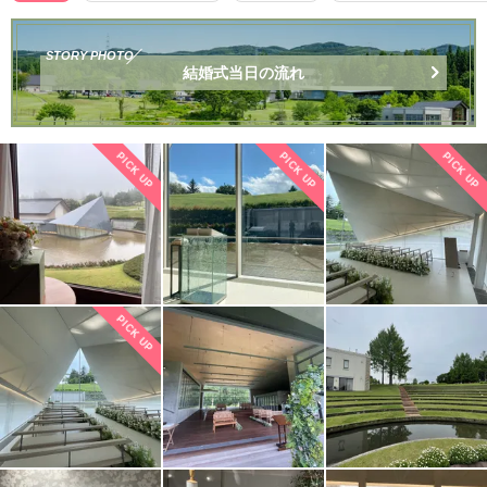
STORY PHOTO
結婚式当日の流れ
PICK UP
PICK UP
PICK UP
PICK UP