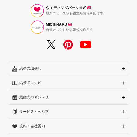
ウエディングパーク公式
最新ニュースやお役立ち情報を配信中！
MICHINARU
自分たちらしい結婚式を作ろう
結婚式場探し
結婚式レシピ
エリアから探す
結婚式のダンドリ
こだわりから探す
結婚式準備レポート『ハナレポ』
サービス・ヘルプ
雰囲気から探す
結婚式当日の動画『ムビレポ』
結婚準備ガイド
規約・会社案内
見積りから探す
Wedding Park Magazine
サイトコンセプト