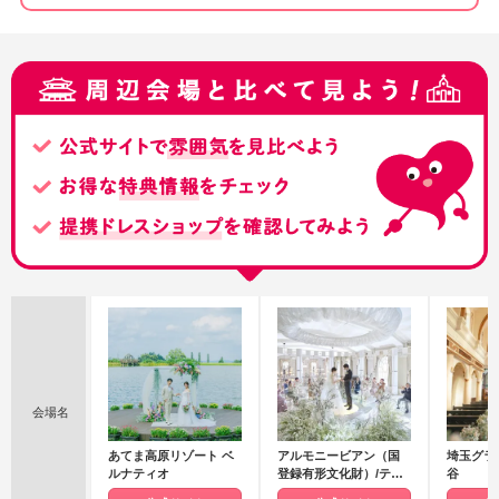
会場名
あてま高原リゾート ベ
アルモニービアン（国
埼玉グラ
ルナティオ
登録有形文化財）/テイ
谷
クアンドギヴ・ニーズ