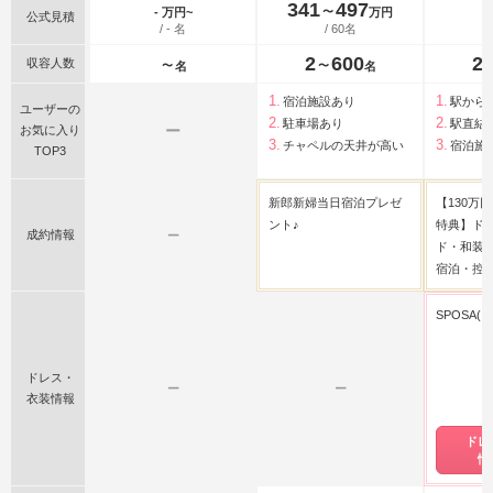
341
497
〜
- 万円~
万円
公式見積
/ - 名
/ 60名
2
600
2
収容人数
〜
〜
名
名
宿泊施設あり
駅から
ユーザーの
駐車場あり
駅直結
ー
お気に入り
チャペルの天井が高い
宿泊施
TOP3
新郎新婦当日宿泊プレゼ
【130万
ント♪
特典】ド
成約情報
ー
ド・和装各
宿泊・控室
SPOSA(
ドレス・
ー
ー
衣装情報
ドレ
情