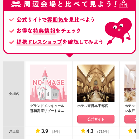
会場名
グランドメルキュール
ホテル東日本宇都宮
ホテル テ
那須高原リゾート＆ス
ン水戸
パ
公式サイト
公
3.9
4.3
4.
満足度
（8件）
（712件）