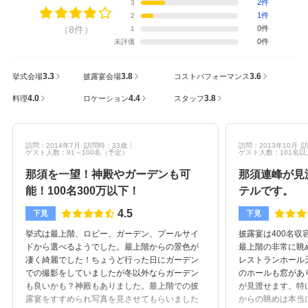
2件
3
1件
2
（8件）
0件
1
0件
未評価
3.3
3.8
3.6
挙式会場
披露宴会場
コストパフォーマンス
4.0
4.4
3.8
料理
ロケーション
スタッフ
訪問：2014年7月
訪問時：33歳
訪問：2013年10月
訪
ゲスト人数：91～100名
（予定）
ゲスト人数：101名以
那須を一望！神殿やガーデンも可
那須連峰が見
能！100名300万以下！
テルです。
4.5
下見
下見
挙式は最上階、ロビー、ガーデン、プールサイ
披露宴は400名
ドから選べるようでした。最上階からの景色が
最上階の非常に眺
凄く綺麗でした！ちょうど行った日にガーデン
レストランホール
での撮影をしていましたが冬以外ならガーデン
のホールも窓があ
も良いかも？神殿もありました。最上階での披
が見渡せます。特
露宴をすすめられ写真を見させてもらいました
からの眺めは本当