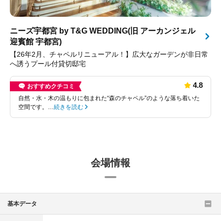
はどんどん言って
ですよ。」とおし
印象を持ちました
ニーズ宇都宮 by T&G WEDDING(旧 アーカンジェル
ただくフレンチが
迎賓館 宇都宮)
トに料理は満足し
ょうか。料理にこ
【26年2月、チャペルリニューアル！】広大なガーデンが非日常
たいというカップ
へ誘うプール付貸切邸宅
す！
4.8
おすすめクチコミ
自然・水・木の温もりに包まれた“森のチャペル”のような落ち着いた
空間です。…
続きを読む
会場情報
基本データ