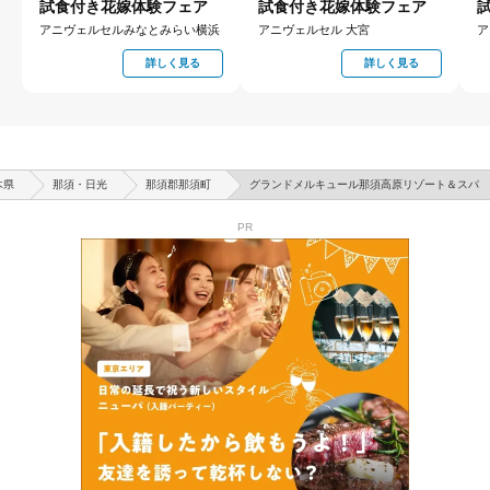
試食付き花嫁体験フェア
試食付き花嫁体験フェア
アニヴェルセルみなとみらい横浜
アニヴェルセル 大宮
ア
詳しく見る
詳しく見る
木県
那須・日光
那須郡那須町
グランドメルキュール那須高原リゾート＆スパ
PR