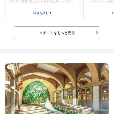
がとても素敵でした！ナイトウエディングの写
バンケットホール
真もとても綺麗でしたよ！会場が広く100名超え
昔ながらのホテル
そうなので安心しました。やりたいことを全部
などで装飾できる
続きを読む
入れて100名で300万円を切ったのはここだけで
もう少し良い雰囲
した！コストパフォーマンスは一番良いと思い
が。最上階のレス
ます。料理は今まで参列したところふくめて美
で、スタイリッシ
味しい方だと思います。彼氏は料理しか興味な
た。窓からの眺め
クチコミをもっと見る
かったので満足してたみたいです！交通アクセ
と思いました！最
スは那須はどこも一緒かな？ロケーションは最
て、結婚式と同じ
高です！！最上階から那須を一望できるのがと
ンチコースをいた
ても気に入りました！女性のプランナーさんと
前菜から、スープ
話しましたが、とても親切で好印象でした！フ
ったです。彼もこ
ロントの男性と少し話がうまく伝わらなかった
用したことがある
ですが…ドレスはすべて新品で作ってもらえる
いました。披露宴
PR
ところです！レンタルよりも安かったのでとて
華料理、和洋折衷
も気に入りました。なんでも言えば叶う気がす
す。立地は、那須
るので、とりあえず言ってみても良いと思いま
良い場所にありま
す！最上階、神殿、ロビー、ガーデン、プール
結婚式を挙げた後
などなど・・・馬車もあったかな？色々出来そ
りに来る、なんて
うなので自由な結婚式をしたい人にはおすすめ
だ、駅はあまり近
です！アルパカは呼べるか聞いてません・・・
んでいることが多
チャペルがないのが残念ですが、それ以外はす
ないかもしれませ
べて良いと思いました。神前式かガーデンを検
男性の方でしたが
討中です！
れましたし、説明