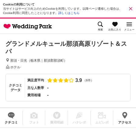
Cookieの利用について
当サイトはサービス向上のためCookieを利用しています。以降ページ遷移した場合は、
Cookie利用に同意したことになります。
詳しくはこちら
検索
お気に入り
メニュー
グランドメルキュール那須高原リゾート＆ス
パ
那須・日光
（
栃木県
｜
那須郡那須町
）
ホテル
3.9
満足度平均
（8件）
クチコミ
-
主な人数帯
データ
-
費用相場
クチコミ
フォト
費用明細
ハナレポ
ムビレポ
アクセス