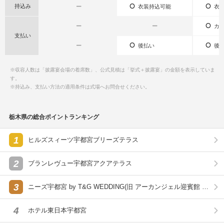
持込み
ー
衣装持込可能
衣装
ー
ー
カー
支払い
ー
後払い
後払
※収容人数は「披露宴会場の着席数」、公式見積は「挙式＋披露宴」の金額を表示していま
す。
※持込み、支払い方法の適用条件は式場へお問合せください。
栃木県の総合ポイントランキング
1
ヒルズスィーツ宇都宮ブリーズテラス
2
ブランレヴュー宇都宮アクアテラス
3
ニーズ宇都宮 by T&G WEDDING(旧 アーカンジェル迎賓館 宇
都宮)
4
ホテル東日本宇都宮