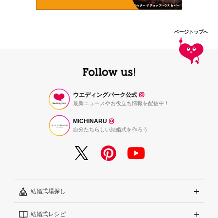
ページトップへ
ウエディングパーク公式
最新ニュースやお役立ち情報を配信中！
MICHINARU
自分たちらしい結婚式を作ろう
結婚式場探し
結婚式レシピ
エリアから探す