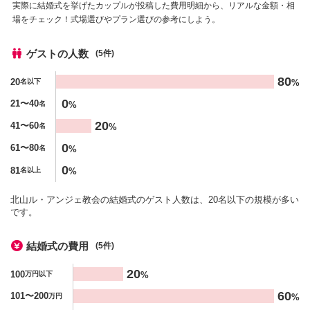
実際に結婚式を挙げたカップルが投稿した費用明細から、リアルな金額・相
場をチェック！式場選びやプラン選びの参考にしよう。
ゲストの人数
(5件)
人数
80
20
%
名以下
%
0
21〜40
%
名
20
41〜60
%
名
0
61〜80
%
名
0
81
%
名以上
北山ル・アンジェ教会の結婚式のゲスト人数は、20名以下の規模が多い
です。
結婚式の費用
(5件)
金額
20
100
%
万円以下
%
60
101〜200
%
万円