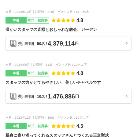
本番
2024年10月
訪問時
27歳
ゲスト人数
41～50名
4.8
本番
挙式・披露宴
温かいスタッフの皆様とおしゃれな教会、ガーデン
4,379,114
費用明細
円
50名
本番
2024年5月
訪問時
31歳
ゲスト人数
10名以下
4.8
本番
挙式・披露宴
スタッフの方がとてもやさしい、美しいチャペルです
1,476,886
費用明細
円
10名
本番
2023年12月
訪問時
30歳
ゲスト人数
10名以下
4.5
本番
挙式・披露宴
親身に寄り添ってくれるスタッフさんとつくれる王道挙式