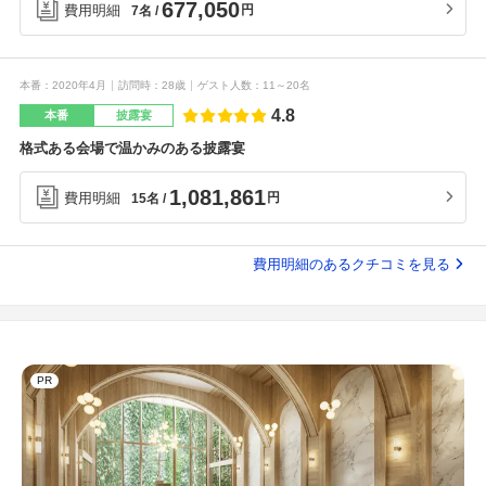
677,050
費用明細
円
7名
本番
2020年4月
訪問時
28歳
ゲスト人数
11～20名
4.8
本番
披露宴
格式ある会場で温かみのある披露宴
1,081,861
費用明細
円
15名
費用明細のあるクチコミを見る
PR