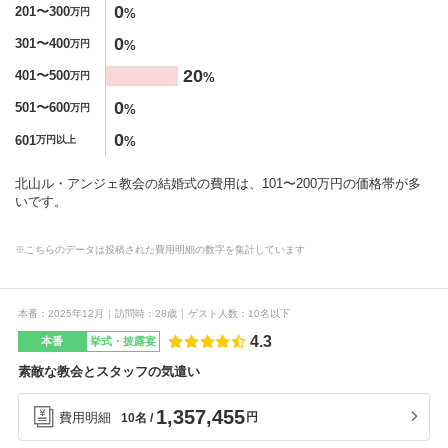
0
201〜300
%
万円
0
301〜400
%
万円
20
401〜500
%
万円
0
501〜600
%
万円
0
601
%
万円以上
北山ル・アンジェ教会の結婚式の費用は、101〜200万円の価格帯が多
いです。
※こちらのデータは投稿された費用明細の数字を集計しています
本番
2025年12月
訪問時
28歳
ゲスト人数
10名以下
4.3
本番
挙式・披露宴
素敵な教会とスタッフの気遣い
1,357,455
費用明細
円
10名