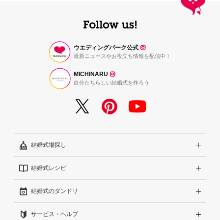
ウエディングパーク公式
最新ニュースやお役立ち情報を配信中！
MICHINARU
自分たちらしい結婚式を作ろう
結婚式場探し
結婚式レシピ
エリアから探す
結婚式のダンドリ
こだわりから探す
結婚式準備レポート『ハナレポ』
サービス・ヘルプ
雰囲気から探す
結婚式当日の動画『ムビレポ』
結婚準備ガイド