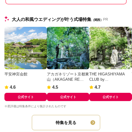
大人の和風ウエディングが叶う式場特集
PR
（関西）
平安神宮会館
アカガネリゾート京都東
THE HIGASHIYAMA
山（AKAGANE RE…
CLUB by…
4.6
4.5
4.7
公式サイト
公式サイト
公式サイト
※星評価は特集条件により集計されたものです
特集を見る