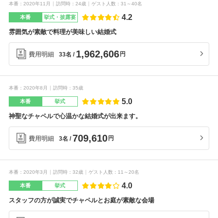
本番
2020年11月
訪問時
24歳
ゲスト人数
31～40名
4.2
本番
挙式・披露宴
雰囲気が素敵で料理が美味しい結婚式
1,962,606
費用明細
円
33名
本番
2020年8月
訪問時
35歳
5.0
本番
挙式
神聖なチャペルで心温かな結婚式が出来ます。
709,610
費用明細
円
3名
本番
2020年3月
訪問時
32歳
ゲスト人数
11～20名
4.0
本番
挙式
スタッフの方が誠実でチャペルとお庭が素敵な会場