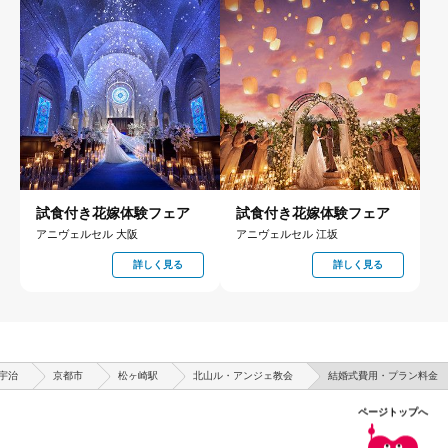
試食付き花嫁体験フェア
試食付き花嫁体験フェア
アニヴェルセル 大阪
アニヴェルセル 江坂
詳しく見る
詳しく見る
宇治
京都市
松ヶ崎駅
北山ル・アンジェ教会
結婚式費用・プラン料金
ページトップへ