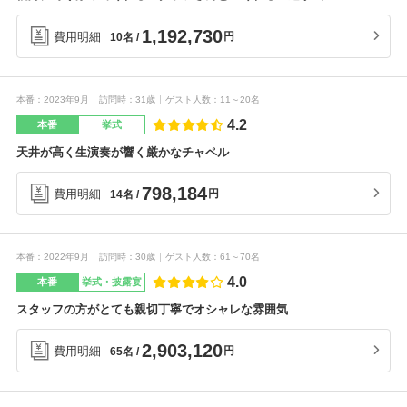
1,192,730
費用明細
円
10名
本番
2023年9月
訪問時
31歳
ゲスト人数
11～20名
4.2
本番
挙式
天井が高く生演奏が響く厳かなチャペル
798,184
費用明細
円
14名
本番
2022年9月
訪問時
30歳
ゲスト人数
61～70名
4.0
本番
挙式・披露宴
スタッフの方がとても親切丁寧でオシャレな雰囲気
2,903,120
費用明細
円
65名