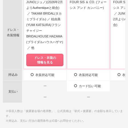
JUNO(ジュノ)(2026年2月
FOUR SIS ＆ CO. (フォー
FOUR SI
よりAuthentiqueと統合)
シス アンド カンパニー)
シス アン
TAKAMI BRIDAL(タカ
JUNO
ミブライダル)
桂由美
2月よりAut
(YUMI KATSURA)フラン
合)
ドレス・
チャイジー
衣装情報
BRIDALHOUSE HAZAMA
(ブライダルハウスハザマ)
他
ドレス・衣装の
情報を見る
持込み
衣装持込可能
衣装持込可能
衣装
ー
カード払い可能
支払い
ー
ー
※収容人数は「披露宴会場の着席数」、公式見積は「挙式＋披露宴」の金額を表示していま
す。
※持込み、支払い方法の適用条件は式場へお問合せください。