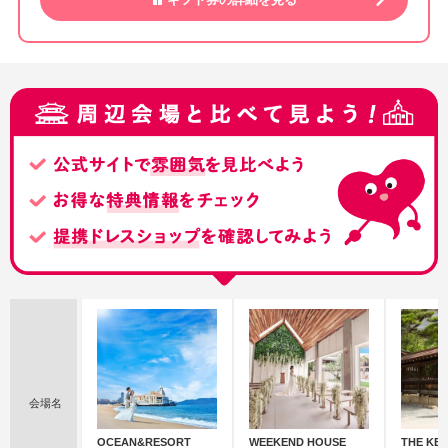
会場名
OCEAN&RESORT
WEEKEND HOUSE
THE KE