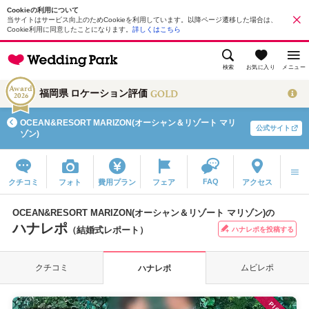
Cookieの利用について
当サイトはサービス向上のためCookieを利用しています。以降ページ遷移した場合は、
Cookie利用に同意したことになります。
詳しくはこちら
検索
お気に入り
メニュー
Award
GOLD
福岡県 ロケーション評価
2026
OCEAN&RESORT MARIZON(オーシャン＆リゾート マリ
公式サイト
ゾン)
FAQ
クチコミ
フォト
費用プラン
フェア
アクセス
OCEAN&RESORT MARIZON(オーシャン＆リゾート マリゾン)の
ハナレポ
（結婚式レポート）
ハナレポを投稿する
クチコミ
ムビレポ
ハナレポ