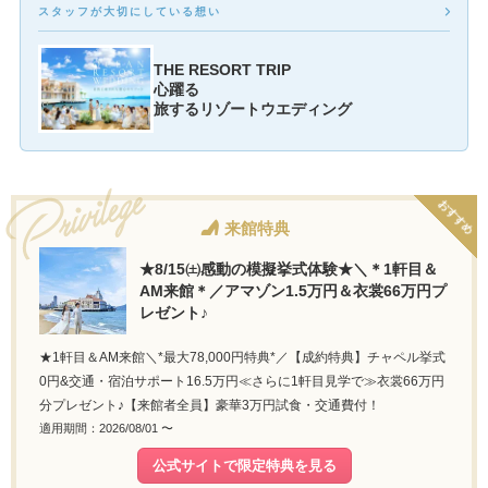
スタッフが大切にしている想い
THE RESORT TRIP
心躍る
旅するリゾートウエディング
おすすめ
来館特典
★8/15㈯感動の模擬挙式体験★＼＊1軒目＆
AM来館＊／アマゾン1.5万円＆衣裳66万円プ
レゼント♪
★1軒目＆AM来館＼*最大78,000円特典*／【成約特典】チャペル挙式
0円&交通・宿泊サポート16.5万円≪さらに1軒目見学で≫衣裳66万円
分プレゼント♪【来館者全員】豪華3万円試食・交通費付！
適用期間：2026/08/01 〜
公式サイトで限定特典を見る