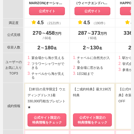
MARIZON(オーシャン
（ウィークエンドハウ
HAPPO-
＆リゾート マリゾン)
ス）
公式サイト
公式サイト
公
4.5
4.5
4
満足度
（2121件）
（190件）
270
458
287
373
336
〜
〜
万円
万円
公式見積
/ 60名
/ 60名
2
180
2
130
2
収容人数
〜
〜
名
名
宴会場から海が見える
チャペルに自然光が入
駅から
る
ユーザーの
フラワーシャワーがで
挙式会
お気に入り
きる
宴会場に窓がある
参進が
TOP3
チャペルから海が見え
1日2組まで
る
【1軒目の見学限定】ウエ
【ご成約特典】最大190万
【公式HP
ディングドレス1着
特典
典】衣装代
330,000円相当プレゼント
OFF
成約情報
★
公式サイト限定の
公式サイト限定の
特典情報をチェック
特典情報をチェック