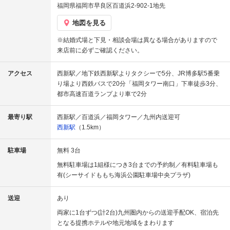
福岡県福岡市早良区百道浜2-902-1地先
地図を見る
※結婚式場と下見・相談会場は異なる場合がありますので
来店前に必ずご確認ください。
アクセス
西新駅／地下鉄西新駅よりタクシーで5分、JR博多駅5番乗
り場より西鉄バスで20分「福岡タワー南口」下車徒歩3分、
都市高速百道ランプより車で2分
最寄り駅
西新駅／百道浜／福岡タワー／九州内送迎可
西新駅
（1.5km）
駐車場
無料 3台
無料駐車場は1組様につき3台までの予約制／有料駐車場も
有(シーサイドももち海浜公園駐車場中央プラザ)
送迎
あり
両家に1台ずつ(計2台)九州圏内からの送迎手配OK、宿泊先
となる提携ホテルや地元地域をまわります