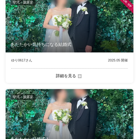
PICK UP
挙式・披露宴
あたたかい気持ちになる結婚式
ゆり0617さん
2025.05 開催
詳細を見る
挙式・披露宴