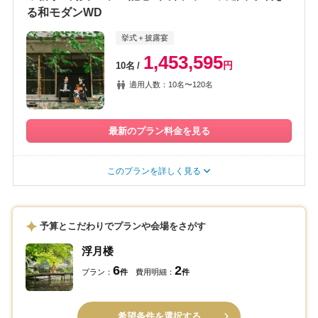
る和モダンWD
挙式＋披露宴
1,453,595
円
10名
適用人数：10名〜120名
最新のプラン料金を見る
このプランを詳しく見る
予算とこだわりでプランや会場をさがす
浮月楼
6
2
プラン：
件
費用明細：
件
希望条件を選択する