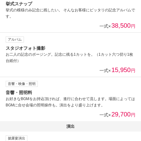
挙式スナップ
挙式の模様のみ記念に残したい。 そんなお客様にピッタリの記念アルバムで
す。
38,500
一式×
円
アルバム
スタジオフォト撮影
お二人の記念のポージング。記念に残る1カットを。（1カット六つ切り1枚
台紙付）
15,950
一式×
円
音響・映像・照明
音響・照明料
お好きなBGMをお持込頂ければ、進行に合わせて流します。場面によっては
BGMに合せ会場の照明操作も。演出をより盛り上げます。
29,700
一式×
円
演出
披露宴演出