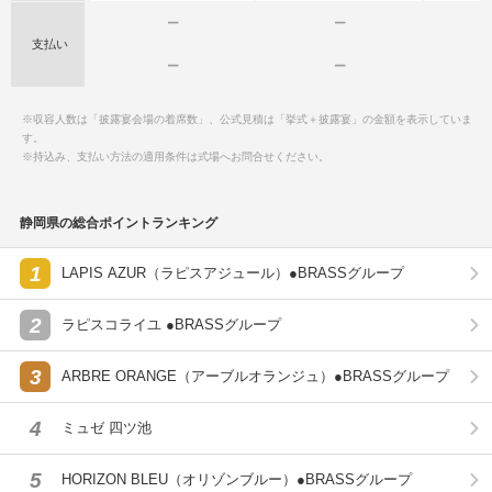
ー
ー
支払い
ー
ー
※収容人数は「披露宴会場の着席数」、公式見積は「挙式＋披露宴」の金額を表示していま
す。
※持込み、支払い方法の適用条件は式場へお問合せください。
静岡県の総合ポイントランキング
1
LAPIS AZUR（ラピスアジュール）●BRASSグループ
2
ラピスコライユ ●BRASSグループ
3
ARBRE ORANGE（アーブルオランジュ）●BRASSグループ
4
ミュゼ 四ツ池
5
HORIZON BLEU（オリゾンブルー）●BRASSグループ