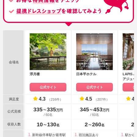
会場名
浮月楼
日本平ホテル
LAPIS
アジュール
グループ
公式サイト
公式サイト
公
4.3
4.5
4.
満足度
（216件）
（207件）
335
335
345
453
〜
〜
万円
万円
公式見積
/ 60名
/ 60名
10
130
2
260
2
収容人数
〜
〜
名
名
新幹線停車駅が最寄駅
宿泊施設あり
駅から