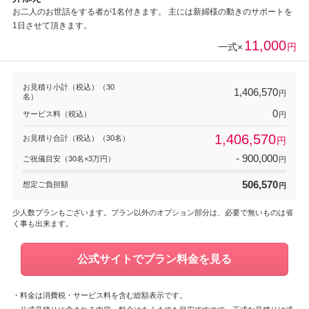
お二人のお世話をする者が1名付きます。 主には新婦様の動きのサポートを
1日させて頂きます。
11,000
一式×
円
お見積り小計（税込）（30
1,406,570
円
名）
0
サービス料（税込）
円
1,406,570
お見積り合計（税込）（30名）
円
- 900,000
ご祝儀目安（30名×3万円）
円
506,570
想定ご負担額
円
少人数プランもございます。プラン以外のオプション部分は、必要で無いものは省
く事も出来ます。
公式サイトでプラン料金を見る
・料金は消費税・サービス料を含む総額表示です。