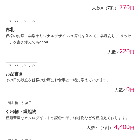
770
人数×（7割）
円
ペーパーアイテム
席札
皆様のお席に会場オリジナルデザインの 席札を並べて。各種あり。 メッセ
ージを書き添えてもgood！
220
人数×
円
ペーパーアイテム
お品書き
その日の献立を皆様のお席にお食事と一緒に添えていきます。
0
人数×
円
引出物・引菓子
引出物・縁起物
種類豊富なカタログギフトや記念の品、縁起物など各種揃えております。
4,400
人数×（7割）
円