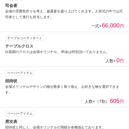
司会者
会場の雰囲気作りを考え、披露宴を盛り上げてくれます。人前式の中では式
司者として進行も担当します。
66,000
一式×
円
テーブルコーディネート
テーブルクロス
白基調のクロスは会場オリジナル。 料金は特別頂いておりません。
0
人数×
円
ペーパーアイテム
招待状
会場オリジナルデザインの物を数多く取り揃え、お好きな物を選択できま
す。
605
人数×（7割）
円
ペーパーアイテム
席次表
招待状と同じく、会場オリジナルの用紙を各種揃えております。