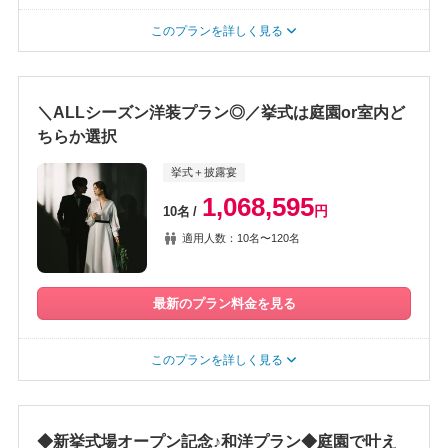
このプランを詳しく見る
＼ALLシーズン洋装プラン◎／挙式は庭園or室内ど
ちらか選択
挙式＋披露宴
1,068,595
円
10名
適用人数：10名〜120名
最新のプラン料金を見る
このプランを詳しく見る
◆新挙式場オープン記念♪和洋プラン◆庭園で叶え