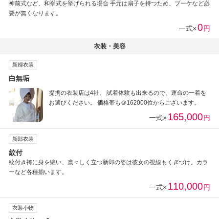
神前式など、和挙式を挙げられる場合 手元は扇子を持つため、ブーケなど必
要が無くなります。
0
一式×
円
衣装・美容
新婦衣装
白無垢
提携の衣装店は4社。 試着体験も出来るので、運命の一着を
お選びください。 価格帯も＠162000位からございます。
165,000
一式×
円
新郎衣装
紋付
紋付き袴に身を纏い、凛々しく立つ新郎の姿は彼女の視線もくぎづけ。カラ
ーなど各種揃います。
110,000
一式×
円
衣装小物