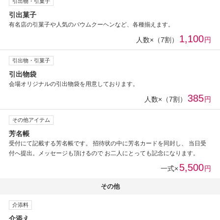
引出物・引菓子
引出菓子
有名店の引菓子や人気のバウムクーヘンなど、各種揃えます。
1,100
人数×（7割）
円
引出物・引菓子
引出物袋
会場オリジナルの引出物袋を用意しております。
385
人数×（7割）
円
その他アイテム
芳名帳
受付にて記載する芳名帳です。 招待状の中に芳名カードを同封し、 当日受
付へ提出。メッセージも頂けるので お二人にとっても記念になります。
5,500
一式×
円
その他
介添料
介添え