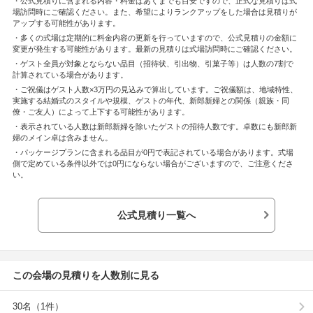
・公式見積りに含まれる内容・料金はあくまでも目安ですので、正式な見積りは式
場訪問時にご確認ください。また、希望によりランクアップをした場合は見積りが
アップする可能性があります。
・多くの式場は定期的に料金内容の更新を行っていますので、公式見積りの金額に
変更が発生する可能性があります。最新の見積りは式場訪問時にご確認ください。
・ゲスト全員が対象とならない品目（招待状、引出物、引菓子等）は人数の7割で
計算されている場合があります。
・ご祝儀はゲスト人数×3万円の見込みで算出しています。ご祝儀額は、地域特性、
実施する結婚式のスタイルや規模、ゲストの年代、新郎新婦との関係（親族・同
僚・ご友人）によって上下する可能性があります。
・表示されている人数は新郎新婦を除いたゲストの招待人数です。卓数にも新郎新
婦のメイン卓は含みません。
・パッケージプランに含まれる品目が0円で表記されている場合があります。式場
側で定めている条件以外では0円にならない場合がございますので、ご注意くださ
い。
公式見積り一覧へ
この会場の見積りを人数別に見る
30名（1件）