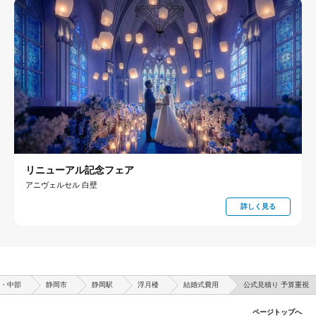
リニューアル記念フェア
アニヴェルセル 白壁
詳しく見る
・中部
静岡市
静岡駅
浮月楼
結婚式費用
公式見積り 予算重視
ページトップへ