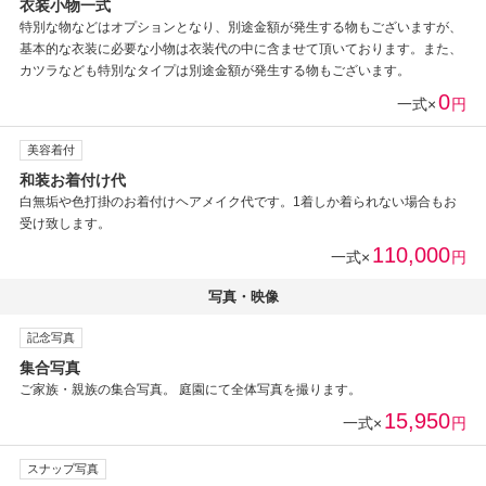
衣装小物一式
特別な物などはオプションとなり、別途金額が発生する物もございますが、
基本的な衣装に必要な小物は衣装代の中に含ませて頂いております。また、
カツラなども特別なタイプは別途金額が発生する物もございます。
0
一式×
円
美容着付
和装お着付け代
白無垢や色打掛のお着付けヘアメイク代です。1着しか着られない場合もお
受け致します。
110,000
一式×
円
写真・映像
記念写真
集合写真
ご家族・親族の集合写真。 庭園にて全体写真を撮ります。
15,950
一式×
円
スナップ写真