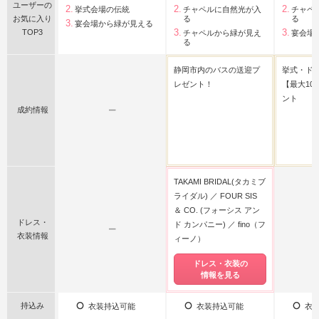
ユーザーの
挙式会場の伝統
チャペルに自然光が入
チャペ
お気に入り
る
る
宴会場から緑が見える
TOP3
チャペルから緑が見え
宴会場
る
静岡市内のバスの送迎プ
挙式・ド
レゼント！
【最大10
ント
成約情報
ー
TAKAMI BRIDAL(タカミブ
ライダル)
FOUR SIS
＆ CO. (フォーシス アン
ドレス・
ド カンパニー)
fino（フ
ー
衣装情報
ィーノ）
ドレス・衣装の
情報を見る
持込み
衣装持込可能
衣装持込可能
衣装