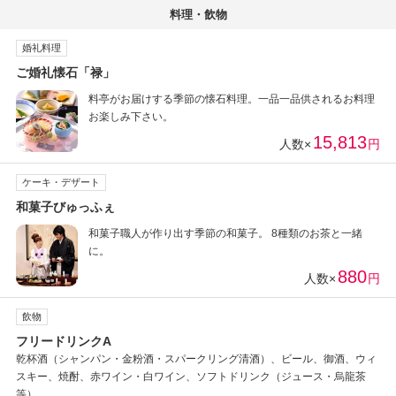
料理・飲物
婚礼料理
ご婚礼懐石「禄」
料亭がお届けする季節の懐石料理。一品一品供されるお料理
お楽しみ下さい。
15,813
人数×
円
ケーキ・デザート
和菓子びゅっふぇ
和菓子職人が作り出す季節の和菓子。 8種類のお茶と一緒
に。
880
人数×
円
飲物
フリードリンクA
乾杯酒（シャンパン・金粉酒・スパークリング清酒）、ビール、御酒、ウィ
スキー、焼酎、赤ワイン・白ワイン、ソフトドリンク（ジュース・烏龍茶
等）