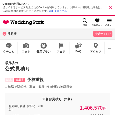
Cookieの利用について
当サイトはサービス向上のためCookieを利用しています。以降ページ遷移した場合は、
Cookie利用に同意したことになります。
詳しくはこちら
検索
お気に入り
メニュー
浮月楼
公式サイト
FAQ
クチコミ
フォト
費用プラン
フェア
アクセス
浮月楼の
公式見積り
予算重視
挙式
披露宴
白無垢で挙式後、家族・親族でお食事お披露目会
30名お見積り（2卓）
お見積り合計（税込）（30
1,406,570
円
名）