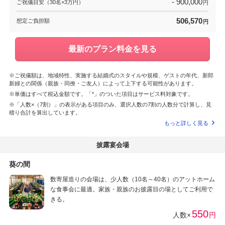
- 900,000
ご祝儀目安（30名×3万円）
円
506,570
想定ご負担額
円
最新のプラン料金を見る
※ご祝儀額は、地域特性、実施する結婚式のスタイルや規模、ゲストの年代、新郎
新婦との関係（親族・同僚・ご友人）によって上下する可能性があります。
※単価はすべて税込金額です。「*」のついた項目はサービス料対象です。
※「人数×（7割）」の表示がある項目のみ、選択人数の7割の人数分で計算し、見
積り合計を算出しています。
もっと詳しく見る
披露宴会場
葵の間
数寄屋造りの会場は、少人数（10名～40名）のアットホーム
な食事会に最適。家族・親族のお披露目の場としてご利用で
きる。
550
人数×
円