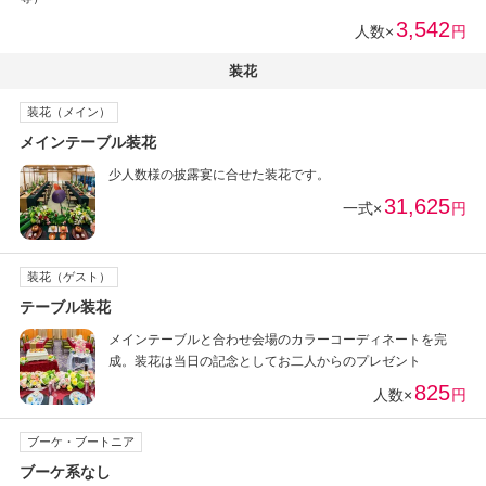
3,542
人数×
円
装花
装花（メイン）
メインテーブル装花
少人数様の披露宴に合せた装花です。
31,625
一式×
円
装花（ゲスト）
テーブル装花
メインテーブルと合わせ会場のカラーコーディネートを完
成。装花は当日の記念としてお二人からのプレゼント
825
人数×
円
ブーケ・ブートニア
ブーケ系なし