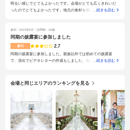
明るい感じでとてもよかったです。会場がとても広くきれいだ
が、会場も複数あり仕方がないのかなと思う。地域に愛された
ったのでとてもよかったです。地元の食材を使用したメニュー
…続きを読む
式場だと思う。親戚からの印象はとてもいいと思う。化粧室も
になったいてとてもおいしくいただきました。駅からは少し遠
きれいで広々としており、とても利用しやすいと思う。
いですが駐車場が広く車で行くことができたので便利でした。
飲み放題メニューにないものを招待客からリクエストされたの
参列：2015年9月
訪問時：28歳
ですが柔軟に対応していただきありがたかったです。県外から
同期の披露宴に参加しました
のお客様をたくさん呼んでいたので地元の伝統的な披露宴にし
2.7
参列
たいという新郎新婦の意向で、わんこそばの早食い大会や鬼剣
同期の披露宴に参加しました。親族以外では初めての披露宴
舞の披露やなかでも、かごもちという伝統的な入場の仕方をし
で、演出でビデオレターの作成もしました。当日は大人数収容
…続きを読む
たので初めてみる方にはとても楽しめていただけたようでよか
の会場でしたが、ビデオレターはプロジェクターによる大画面
ったのではないかと思います。子供が途中で寝てしまったので
射影で遠くからでもはっきりと分かる高画質でした。ほかの組
ベビーベットを貸していただいたので助かりました。
の演出でダンスをしていましたが十分なスペースが確保されて
会場と同じエリアのランキングを見る
いました。和洋折衷のフルコースで、老若男女問わず食べられ
るメニューでした。肉料理も箸で食べやすいようにカットされ
ていました。水沢駅から徒歩では大変な距離です。水沢は交通
の便もあまり良くありませんので、ホテルの送迎バスを使われ
るのが良いと思います。残念ながらあまり利用する機会はあり
ませんでしたが、飲み物等の気配りはされておりました。二次
会会場がホテル1階にあります。また、ホテルなので前泊、後泊