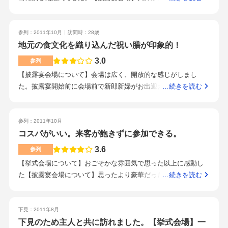
面に新郎新婦の座るメイン席がありました。綺麗な花が飾られ
ていて、二人の座る席は一言で言うと『ゴージャス』でした。
【料理】器・盛り付け・彩どれをとっても細かい気配りを感
参列：2011年10月
訪問時：28歳
じ、味も良かったです。質にこだわっている料理でとても良か
地元の食文化を織り込んだ祝い膳が印象的！
ったです。【スタッフ】まず姿勢の良さにビックリ。全員がピ
3.0
参列
ンとしていて、女性の黒服の方々の対応の良さには感動しまし
【披露宴会場について】会場は広く、開放的な感じがしまし
た。【ロケーション】国道４号沿いで駐車場も広く車で来る方
た。披露宴開始前に会場前で新郎新婦がお出迎えしてくれる演
…続きを読む
は勿論タクシー・バスで来る方にもエントランスが広く支配人
出は最近あまり目にしなくなったので新鮮でした。ただ、受付
らしき方がお迎えをしていました。【ここが良かった！（式場
の場所が少し分かりにくいように思えました。（友人として受
のオススメポイント）】スタッフ一人ひとりがお客様の事を考
付を担当したのですが、受付を見つけられず迷っているゲスト
参列：2011年10月
えていて、更に視野が広いスタッフのかたばかりでした。【こ
がいたり、他の披露宴のゲストが間違って来たりしました。）
コスパがいい。来客が飽きずに参加できる。
んなカップルにオススメ！】オリジナリティーのある式場なの
ウエディングケーキ入刀ではなく、クロカンブッシュ入刀とい
3.6
で、型にはまらない自分流の結婚式が出来ると思います
参列
う演出にオリジナリティを感じました。【料理について】量が
【挙式会場について】おごそかな雰囲気で思った以上に感動し
とても多い感じがしました。3種類のお餅が入ったミニお重は、
た【披露宴会場について】思ったより豪華だったし生花アレン
…続きを読む
あの辺りの伝統文化だと同じテーブルの人に教えてもらいまし
ジが印象的だった【演出について】プロの司会者やプランナー
た。その辺の詳しい説明があればもっと良かったです。【ロケ
の連携がとれており好印象だった【スタッフ（サービス）につ
ーション（立地、交通アクセス）について】幹線道路沿いにあ
いて】教育は行き届いているし、不快な思いはしなかった【料
下見：2011年8月
るので、車でのアクセスは便利だと思います。最寄駅からもタ
理について】普通で量が少し少なめな気がした【ロケーション
下見のため主人と共に訪れました。【挙式会場】一
クシー等で10分程度です。【この式場のおすすめポイント】ホ