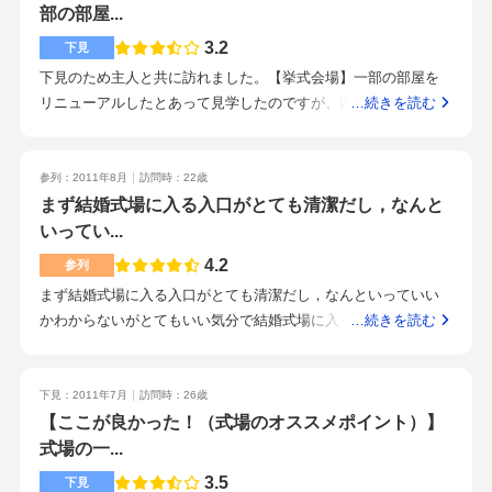
について】便利な立地にあるが、道路沿いなのであまりよくな
部の部屋...
テルなので遠方からの列席者にも便利です。また、地元の食文
い【マタニティOR子連れサービスについて】ベビーカーの移動
3.2
化を織り込んだ祝い膳が楽しめます。（お餅のミニお重等）
下見
やおもちゃやお料理など、何かと気を使ってくれた【式場のオ
下見のため主人と共に訪れました。【挙式会場】一部の部屋を
ススメポイント】無難にスムーズな進行で飽きさせない【こん
リニューアルしたとあって見学したのですが、四方の壁に映像
…続きを読む
なカップルにオススメ！】オリジナルの式にこだわらないが、
を写し出せる演出が可能な部屋がありとても印象に残りまし
お得に思い出になる式をあげたいカップル
た。【ここが良かった！】ゲストルーム・新郎新婦のブライズ
ルームがとても良かったです。自分達だけの空間になるような
参列：2011年8月
訪問時：22歳
作りなので慌ただしい挙式前でも落ち着けそうでした。
まず結婚式場に入る入口がとても清潔だし，なんと
いってい...
4.2
参列
まず結婚式場に入る入口がとても清潔だし，なんといっていい
かわからないがとてもいい気分で結婚式場に入った思い出があ
…続きを読む
りました。まずチャペルでの結婚式でしたが，結婚したのがど
ちらも友人だったんですがとてもかっこよくみえたしきれいに
見えた。スタッフの態様も良く，自分も早く結婚して結婚式を
下見：2011年7月
訪問時：26歳
挙げたいと思った。最後に新婦がブーケを投げて終わりかなっ
【ここが良かった！（式場のオススメポイント）】
と思っていたら高校の時，新郎が野球部の同級生で野球部の同
式場の一...
級生を集めて硬式野球ボールを投げてそのボールに『次は君が
3.5
下見