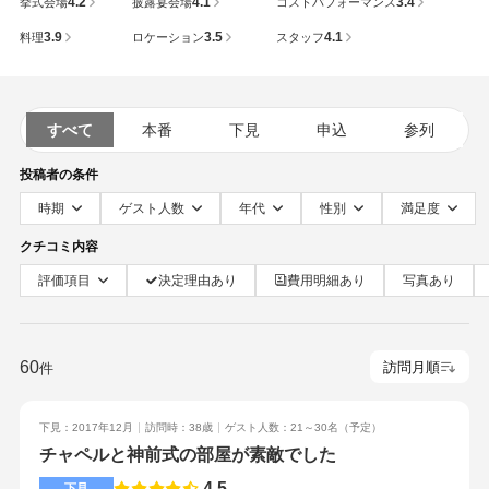
4.2
4.1
3.4
挙式会場
披露宴会場
コストパフォーマンス
3.9
3.5
4.1
料理
ロケーション
スタッフ
すべて
本番
下見
申込
参列
投稿者の条件
時期
ゲスト人数
年代
性別
満足度
クチコミ内容
評価項目
決定理由あり
費用明細あり
写真あり
60
件
下見：2017年12月
訪問時：38歳
ゲスト人数：21～30名
（予定）
チャペルと神前式の部屋が素敵でした
4.5
下見