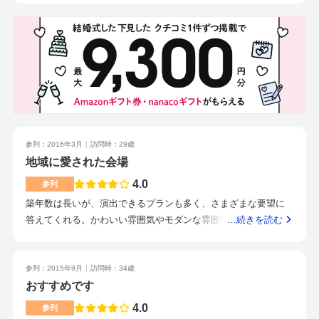
なっていただいたおかげで無事に終えることができました。当
砂が見やすかったと思います。お料理がものすごくたくさん
日も介添えの方のサポートのおかげで、スムーズに動くことも
で、食べきれないぐらいの量でした。メインがお肉とお魚の両
できました。プロジェクターが四方八方にある会場親身になっ
方ありました。お肉は前沢牛のローストビーフで、とても柔ら
てくれるプランナーがいる点家からも近場にあり、宿泊施設も
かくておいしかったです。デザートも、新郎新婦の好物である
あったのでこの会場にしました。男性側としては、あまり結婚
ずんだもちと、杏仁豆腐の2種類が出ました。新郎新婦の希望の
式したいなと最初おもっていませんでしたが、当日を迎えると
ものを出すことができるのか、最初からメニューに組み込まれ
みんなが自分達をお祝いしてくれるし、すごく温かな時間を過
ているのかは分かりませんが。今まで参列した中で、1番ボリュ
ごせました。準備までバタバタしてしまいますが、一つずつ作
ームのある食事でした。水沢駅、水沢江刺駅からはともに少し
業をこなしていくしかないと思います。大変ですが、当日迎え
距離があります。大駐車場が完備されているので、車でも便利
参列：2016年3月
訪問時：29歳
ればあっという間の時間だったと痛感しますよ。
です。シャトルバスも頼めるようで、親族は本家からみんな揃
地域に愛された会場
ってバスでいらっしゃっていました。迎賓の際、新婦は神前式
4.0
参列
を終えて白無垢？色打掛？で迎えてくれました。その際、後ろ
築年数は長いが、演出できるプランも多く、さまざまな要望に
に金屏風があって、雰囲気がとてもよかったのが印象的でし
答えてくれる。かわいい雰囲気やモダンな雰囲気など、色々な
…続きを読む
た。新郎新婦の思いがたくさん詰まった披露宴でした。プラン
演出を楽しめると思う。広々とした会場で解放感もあり、きれ
ナーさんと思われる方もとても印象がよかったです。できる限
いでとてもいい印象の設備だと思う。豪華なメニューで量も多
り2人の希望を叶えようという姿勢が、参列しただけの私にも伝
いので、満足感がある。デザート、お酒の種類も豊富でお客さ
参列：2015年9月
訪問時：34歳
わってきました。
まが喜ぶと思う。もちなどが出てきて、老人受けも良いと思
おすすめです
う。駅から少し距離はありますが、特に問題はないと思う。料
4.0
参列
理を運ぶスタッフがアルバイトであるのが少し気になりました