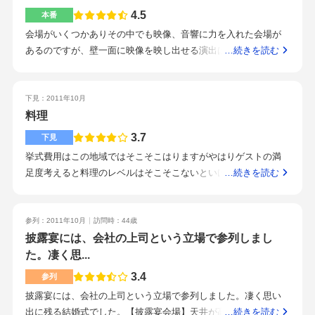
が掛かったこと。ドリンクを注文したのですが出てこず…結局
4.5
本番
最後まで私と友人の分は出てきませんでした。
会場がいくつかありその中でも映像、音響に力を入れた会場が
あるのですが、壁一面に映像を映し出せる演出は大変魅力的で
…続きを読む
す！オリジナルのウエディングケーキも作ってくれたり、プラ
ンナーさんや式場の方々の対応も素晴らしいです！
下見：2011年10月
料理
3.7
下見
挙式費用はこの地域ではそこそこはりますがやはりゲストの満
足度考えると料理のレベルはそこそこないといけないという方
…続きを読む
にはオススメだと思います。地産地消メニューもあるしどのラ
ンクの料理選んでもハズレはないと思います。料理以外でもス
タッフの対応の良さ親身になってくれるほぼすべての面で平均
参列：2011年10月
訪問時：44歳
ランクより上だと思います。
披露宴には、会社の上司という立場で参列しまし
た。凄く思...
3.4
参列
披露宴には、会社の上司という立場で参列しました。凄く思い
出に残る結婚式でした。【披露宴会場】天井が高く、入り口正
…続きを読む