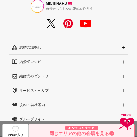
MICHINARU
自分たちらしい結婚式を作ろう
結婚式場探し
結婚式レシピ
エリアから探す
結婚式のダンドリ
こだわりから探す
結婚式準備レポート『ハナレポ』
サービス・ヘルプ
雰囲気から探す
結婚式当日の動画『ムビレポ』
結婚準備ガイド
規約・会社案内
見積りから探す
Wedding Park Magazine
サイトコンセプト
グループサイト
ランキングから探す
結婚お悩みQ&A
はじめての方へ
利用規約
あなたにおすすめ
同じエリアの他の会場を見る
アワード受賞会場から探す
運営方針（クチコミへの取り組み）
プライバシーポリシー
Wedding Park 海外
©2026 WEDDING PARK CO., LTD.
お気に入り