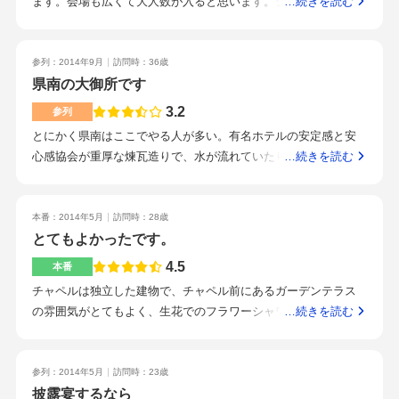
ます。会場も広くて大人数が入ると思います。シンプルでとて
…続きを読む
ていることを伝えると、その分サービスします！と心強いお言
もよかったです。白がベースなお部屋だったとおもいます！お
葉をいただけた。入り口を入ってすぐのロビーには、岩手の名
料理も味もバランスも良くて大満足しました。子供ようにお子
産品が売られていたり、大谷投手の応援ポスターが貼られてあ
様プレートも準備して頂けました。残ったお料理も持ち帰るこ
参列：2014年9月
訪問時：36歳
り、県外から来る列席者が楽しめる空間だなと思った。年代問
とが出来たので残すことなくよかったです。駅から車で5～10分
県南の大御所です
わず、安心して利用できる会場です。
くらいでつくと思います。4号線沿いなので誰でもわかる場所だ
3.2
参列
と思いますよ。慣れているスタッフさんばかりで小さい子供の
とにかく県南はここでやる人が多い。有名ホテルの安定感と安
扱いもなれていたので安心して披露宴に行くことが出来まし
心感協会が重厚な煉瓦造りで、水が流れていたり緑で囲まれて
…続きを読む
た。昔からあるので安心して利用することが出来ると思います
いたりして気持ちが良い。ステージがなく余興は狭かったが十
よ。ホテルと一緒なので宿泊もできますし、遠方から来ていた
分なな広さ明るくて清潔老若男女に対応し美味しかったです駐
だいた方にも安心して参列して頂けるとおもいます。とてもお
車場も十分だし県南最南端までシャトルバスを出してくれるし
本番：2014年5月
訪問時：28歳
すすめできますよ！
問題ない本物のバスケットゴールを入れたいと言ったらスタッ
とてもよかったです。
フ総出で傾けながらなんとか入り口を通過し希望に添おうとし
4.5
本番
てくれたピアノも無理を言って運び入れてもらった。着付けも
チャペルは独立した建物で、チャペル前にあるガーデンテラス
同ホテルの中で済ませられるし手慣れた感じでした。ピアノが
の雰囲気がとてもよく、生花でのフラワーシャワーがとてもキ
…続きを読む
もう少しちゃんと調律されてあればありがたかったせっかく弾
レイです。映像照明に力を入れているホールでの披露宴はなか
くのに少し経験のある人には手入れしてないのがすぐバレる
なかないので驚きがあります。持ち込みにお金がかからない部
分がたくさんあるので、節約できるペーパーアイテムなどは自
参列：2014年5月
訪問時：23歳
分たちで用意して節約しました。地産地消の料理は遠方からの
披露宴するなら