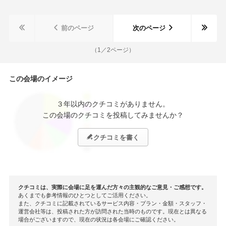
ョン豊かで美味しくいただきました。今まで、ウェルカムドリ
ンクがなかったが、今回参列時、そういう配慮もあり、かなり
前のページ
次のページ
周りの状況とかも取り入れ、ここなら、他のまだ未婚者にも紹
介できると思った。
（
1
／
2
ページ）
この会場のイメージ
３年以内のクチコミがありません。
この会場のクチコミを投稿してみませんか？
クチコミを書く
クチコミは、実際に会場に足を運んだ方々の主観的なご意見・ご感想です。
あくまでも参考情報のひとつとしてご活用ください。
また、クチコミに記載されているサービス内容・プラン・金額・スタッフ・
運営会社等は、投稿された方が訪問された当時のものです。現在とは異なる
場合がございますので、現在の状況は各会場にご確認ください。