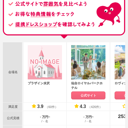
会場名
プラザイン水沢
仙台ロイヤルパークホ
ロヴィナ
テル
公式サイト
公
3.9
4.3
満足度
（60件）
（426件）
253
- 万円~
- 万円~
公式見積
/ - 名
/ - 名