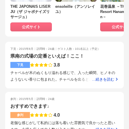
が出来るのもメリットです。
THE JAPONAIS LISER
ensoleille（アンソレイ
花巻温泉 －The G
JU（ザ ジャポナイズリ
ユ）
Resort Hanamak
サージュ）
n－
公式サイト
公式サイ
下見：2015年8月
訪問時：24歳
ゲスト人数：101名以上
（予定）
県南の式場の定番といえば！ここ！
3.8
下見
チャペルが木のぬくもり溢れる感じで、入った瞬間、ヒノキの
ようないい香りに包まれた。チャペルを出ると、中庭みたいに
…続きを読む
なっているので、そこでブーケトスなどが出来るそう。雰囲気
の異なる、かつ人数収納人数が異なる会場が3つもあって、選べ
るのがいいと思った。周辺会場とさほど変わりはありませんで
参列：2015年5月
訪問時：24歳
した。水沢駅、水沢江刺駅からタクシーや車を使って15分くら
おすすめできます♩
いのところにあるので、遠方の人も新幹線を使ってこれるとこ
4.0
参列
ろです。国道4号線沿いなので、自家用車で来る人もわかりやす
老舗な感じがして私的には落ち着いた雰囲気で良かったと思い
いと思います。他の会場でお金を払って契約してしまい後悔し