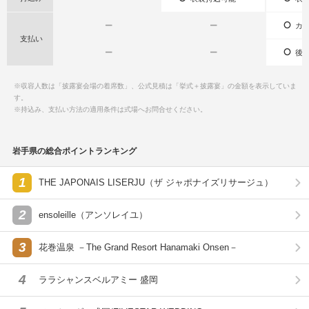
ー
ー
カー
支払い
ー
ー
後払
※収容人数は「披露宴会場の着席数」、公式見積は「挙式＋披露宴」の金額を表示していま
す。
※持込み、支払い方法の適用条件は式場へお問合せください。
岩手県の総合ポイントランキング
1
THE JAPONAIS LISERJU（ザ ジャポナイズリサージュ）
2
ensoleille（アンソレイユ）
3
花巻温泉 －The Grand Resort Hanamaki Onsen－
4
ララシャンスベルアミー 盛岡