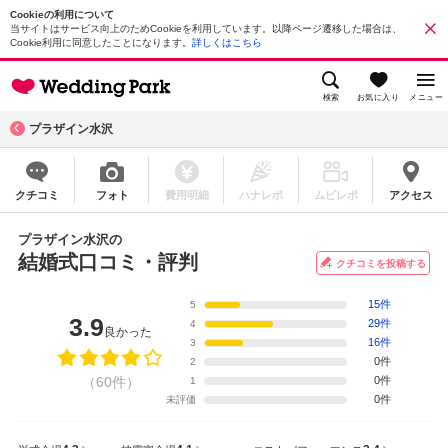
Cookieの利用について
当サイトはサービス向上のためCookieを利用しています。以降ページ遷移した場合は、
Cookie利用に同意したことになります。
詳しくはこちら
検索
お気に入り
メニュー
プラザイン水沢
クチコミ
フォト
費用明細
ハナレポ
ムビレポ
アクセス
プラザイン水沢の
結婚式口コミ・評判
クチコミを投稿する
15件
5
3.9
29件
4
良かった
16件
3
0件
2
（60件）
0件
1
0件
未評価