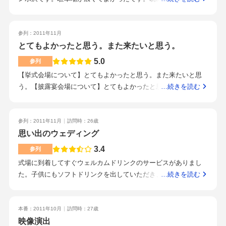
るそうです。今回は大きいタイプでの披露宴でしたが、小さい
ったです。１６０人くらいの参加者でした。披露宴会場のライ
タイプの披露宴会場では映像を使ったプランが有名のようで
ティングはその場の雰囲気に合わせたもので非常に効果的でし
す。
た。料理は和洋混在でそれなりのものでしたができれば和食中
参列：2011年11月
心のものであってほしいと思いました。ホテルとの併設なので
とてもよかったと思う。また来たいと思う。
館内は結構広くて時間つぶしには困りませんでした。スタッフ
5.0
参列
の応対は若い人が多く新鮮な印象を受けました。シティホテル
【挙式会場について】とてもよかったと思う。また来たいと思
と併設なので泊まる参加者には便利です。静かな雰囲気の式場
う。【披露宴会場について】とてもよかったと思う。また来た
…続きを読む
なのでゆったりとしたい方にはおすすです。
いと思う。【演出について】とてもよかったと思う。また来た
いと思う。【スタッフ（サービス）について】とてもよかった
と思う。また来たいと思う。【料理について】とてもよかった
参列：2011年11月
訪問時：26歳
と思う。また来たいと思う。【ロケーションについて】とても
思い出のウェディング
よかったと思う。また来たいと思う。【マタニティOR子連れサ
3.4
参列
ービスについて】とてもよかったと思う。また来たいと思う。
式場に到着してすぐウェルカムドリンクのサービスがありまし
【式場のオススメポイント】とてもよかったと思う。また来た
た。子供にもソフトドリンクを出していただき、飽きがちな待
…続きを読む
いと思う。【こんなカップルにオススメ！】とてもよかったと
ち時間もなんとか乗り切れました。チャペルで挙式、フラワー
思う。また来たいと思う。
シャワー、ブーケトス。スタッフの方の手際もよくスムーズで
した。お料理も美味しくいただきました。いまひとつだな…と
本番：2011年10月
訪問時：27歳
思った所は子供の椅子を持ってきますと言われてから少し時間
映像演出