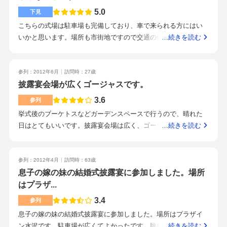
は国道に面しているホテルとその後ろにある駐車場との間にあ
本当に助かりました。1度はウエディングフェアに参加してみ
壁一面に映像を映し出せるので、いろんなイメージが作れると
5.0
るので、チャペル内＆周辺では騒音など特に気になりませんで
下見
て、会場の雰囲気・スタッフさんを見てみると、式の雰囲気が
思う。2人の進路にあわせて天井にいくつかあるライトで照らす
した。一度っきりの結婚式なので、チャペルの雰囲気が落ち着
こちらの式場は駐車場も完備しており、車で来られる方にはい
つかみやすいと思います！アルコールも飲ませてもらえるの
ことも可能。(スポットライトみたい)ただし、私の親は暗い会場
いていて静かかどうか、そして遠方からの親戚や友達にも参加
いかと思います。場所も市街地ですので交通の便もしっかりし
…続きを読む
で、参加する価値ありますよ！
での光の演出はあまり好きではないので、年配の参列者が多い
してもらいやすいよう宿泊施設があるところで探していまし
ています。そしてチャペルも立派ですし、このような式場で挙
場合は両親に相談するといいかもしれない。4．ホテルの利点
た。ここは、そのどちらも満たしていましたし、下見の際お会
式を挙げてみたいと思いました♪スタッフの方々も丁寧に接して
遠方からのゲストなどを格安で宿泊できる。2次会をレストラン
いしたスタッフの方も親切で丁寧だったのも良かったと思いま
くれました。オススメの式場です。
参列：2012年6月
訪問時：27歳
貸し切りにできる。両家のざなおりもホテル内でできるので帰
す。
披露宴会場が広くゴージャスです。
りのシャトルバスをつかえて便利。両家待合室を別に設けるこ
3.6
とが可能。
参列
挙式後のブーケトスなどガーデンスペースで行うので、晴れた
日はとてもいいです。披露宴会場は広く、ゴージャスな雰囲気
…続きを読む
でした。参列した式では、バルーンの装飾があり、かわいかっ
たです。いろんなプランが可能なのかな？と感じました。満足
できる量・質でした。わかりやすい立地・駐車場も広いので利
参列：2012年4月
訪問時：63歳
用しやすいかと思います。電車・新幹線を利用の場合は、送迎
息子の嫁の妹の結婚式披露宴に参加しました。場所
をしてもらわないといけないかと思います。施設全体が清潔感
はプラザ...
があり、天井等も広々しているので、利用人数が多くても気に
3.4
参列
ならないように感じました。また2次会も同じ施設内のレストラ
息子の嫁の妹の結婚式披露宴に参加しました。場所はプラザイ
ンにてできるので、便利かと思います。披露宴会場は2タイプあ
ン水沢です。駐車場が広くてよかったです。眺めは比較的良か
…続きを読む