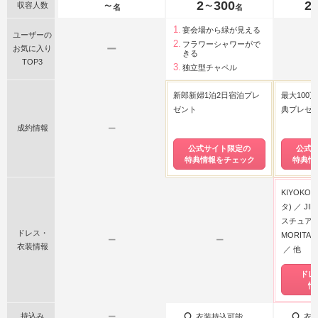
2
300
2
収容人数
〜
〜
名
名
宴会場から緑が見える
ユーザーの
フラワーシャワーがで
ー
お気に入り
きる
TOP3
独立型チャペル
新郎新婦1泊2日宿泊プレ
最大100
ゼント
典プレゼン
成約情報
ー
公式サイト限定の
公式
特典情報をチェック
特典情
KIYOKO 
タ)
JI
スチュアー
ドレス・
MORITA
ー
ー
衣装情報
他
ドレ
情
持込み
ー
衣装持込可能
衣装