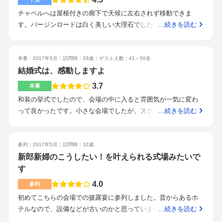
チャペルへは屋根付きの廊下で天候に左右されず移動できま
す。バージンロードは白く美しい大理石でした。高いところに
…続きを読む
ある窓から青空が見えるようになっています。周囲の林も大変
素敵でした。神前式の部屋は伝統美を感じさせるだけではな
く、近くの日高神社から魂入れをしてもらっていて、神棚の上
本番：2017年5月
訪問時：33歳
ゲスト人数：41～50名
には(神様の上にはと言う意味で)部屋を作らずという徹底振りで
結婚式は、感動しますよ
した。人数に合わせて様々な雰囲気の部屋がありました。入口
3.7
本番
の大谷翔平選手(出身地)のパネルや南部鉄器の展示もお客様に好
和装の挙式でしたので、会場の中に入ると雰囲気が一気に変わ
評だと思いました。ざっくり資料で見させていただいた感じで
って良かったです。小さな会場でしたが、スクリーンが四方八
…続きを読む
は、ホテルだからと言って高いわけではないようでした。食べ
方にあり、招待した方にも満足していただける設備でした。少
ていないので分かりませんが、漂ってくる匂いは良かったで
人数ということもあり、お金はあまりかけたくありませんでし
す。国道4号線沿いで車の人はすごく行きやすいです。見学に対
たが、新婦の衣装なは、こだわりました。プチギフトを少し節
参列：2017年5月
訪問時：32歳
し大変丁寧に対応いただきました。いろいろなことを安心して
約したり、ウェルカムスペースの品を自分達で作り展示しまし
新郎新婦のこうしたい！を叶えられる式場みたいで
相談できそう方に、ご案内していただきました。軽井沢にあり
た披露宴では、ラーメンもあり、招待した方には驚かれましま
す
そうな林の中の素敵なチャペル。厳かな神前式の部屋。広い美
したが、満足していただけました。披露宴後に食事しましたが
4.0
容室や準備のための部屋など充実した設備。素敵なスタッフさ
参列
満腹になるほどの品数でした。街中にあるため、田舎的な風景
ん。しっとりとした披露宴ができそう。設備が充実したこのホ
初めてこちらの会場での披露宴に参列しました。昔からあるホ
はありませんでしたが、駅からも遠くなく遠方から来て頂けた
テルでの挙式は、親族友人達も楽かと思います。
テルなので、設備などが古いのかと思っていましたが、意外と
…続きを読む
方にも宿泊施設もあり、便利でした。披露宴当日まで、親身に
綺麗で、豪華でした。会場は横長で、わりとどの位置からも高