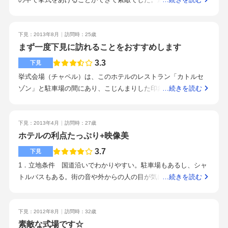
と残念でした～(´・ω・`)会場がたくさんあるので、自分たちの
ないですが、木のぬくもりを感じるチャペルでした。エターナ
規模に合う会場で出来ると思います(*^^*)
ル会場での式でしたが、茶系で統一され、落ち着いた大人の雰
囲気の会場でした。300名程招待しましたが、ドレスで歩くにも
下見：2013年8月
訪問時：25歳
十分な程間隔がとれていて良かったです。ドレスやお料理は自
まず一度下見に訪れることをおすすめします
分や家族の意見を取り入れ、予算はあまり気にしませんでし
3.3
下見
た。一生に1度のことなので、特に節約とかは気にしませんでし
挙式会場（チャペル）は、このホテルのレストラン「カトルセ
た。和洋折衷の料理で、とても美味しかったです！見栄え的に1
ゾン」と駐車場の間にあり、こじんまりした印象でしたが、家
…続きを読む
2000円のがとても良かったです。駅からやや離れているのが
族や仲の良い友人をよんでするにはちょうどいい大きさかなと
少々難点です。女性のプランナーさんで、終始ニコニコ対応し
感じました。チャペルまでは屋根付きのバージンロードで行く
てくださって、色々なアイディアをだしてくださって、お陰で
ことができ、全体的に草木がほどよく配置されていたので、自
下見：2013年4月
訪問時：27歳
とても内容の詰まった式にすることができました！ドレス・着
然のなかで結婚式ができるという感じです。チャペル内は約80
ホテルの利点たっぷり+映像美
物は計5着かりましたが、白のウェディングドレスは、2ウェイ
人ほどが入れる大きさで天井も比較的高く、牧師さんが立つと
3.7
タイプの物を選び、挙式と披露宴とで印象を、ガラリと変え、
下見
ころのうしろがステンドガラスではなくて、大きな窓にあって
たくさんドレスを楽しみました！特注のウエディングケーキで
1．立地条件 国道沿いでわかりやすい。駐車場もあるし、シャ
おり、そこからみえる木々たちがとても美しかったです。隣接
す！旦那の希望で、ゼクシィに載っていたケーキとそっくりに
トルバスもある。街の音や外からの人の目が気になるかと思い
…続きを読む
するホテルに宿泊し、披露宴や2次会もそのまま行うことができ
作っていただきました！あえてのチョコレートケーキで、みん
きや、その辺の配慮はなされている。外会場は緑に囲まれて外
るのも魅力だと思いました。水沢駅からは車で約10分弱、国道4
なに喜んでもらえました！今時、ホテルの結婚式は古いと思っ
から見えないし、人工の滝？川？があるので車の音はそんなに
号線沿いに位置していて、結婚式を行う場合にはシャトルバス
ていましたが、宿泊施設の心配もなく、会場もとても広くて良
気にならない。2．式場 木の香りがする暖かいイメージ。日の
下見：2012年8月
訪問時：32歳
を利用することができるようです。国道沿いですが、チャペル
かったです。またホテルなので遅くまで対応してくださって、
光も外から入るしいいと思う。3．会場 一番いいと思ったのは
素敵な式場です☆