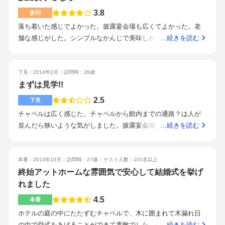
ゲストに評判がよかったです。駅からは少し距離があります
3.8
参列
が、送迎バスがあるので問題ありません。駐車場も広く、自家
落ち着いた感じでよかった。披露宴会場も広くてよかった。老
用車でもとても便利です。プランナーさんは親身になって相談
舗な感じがした。シンプルなかんじで美味しかったです！食べ
…続きを読む
にのってくれるし、とても頼りがいがあります。特にサプライ
きれなかったので持ち帰りました。4号線沿いなのでわかりやす
ズを提案してくれたりするので、いろいろアイデアをだしてく
い場所にある。近くに色々な施設があり、二次会場所まですぐ
れて、自分たち独自の結婚式を挙げることができます。装花、
にたどり着けました。子供をつれていったのですが、子供席も
下見：2014年2月
訪問時：28歳
テーブルコーディネートはテーマカラーを決めて、統一感をだ
設けられていたり、遊び相手をしてもらえました。子供用の席
まずは見学!!
しました。ドレスは提携のドレスショップで借りました。チャ
やお料理もよかったです。娘は喜んいました(*•̀ᴗ•́*)و授乳室はな
2.5
ペル前のガーデンテラスが素敵。1階のレストランで二次会も可
下見
かった気がしますのでそこは欲しいかもしれないです。落ち着
能。遠方からのゲストが多かったので、宿泊施設のあるホテル
チャペルは広く感じた。チャペルから館内までの通路？は人が
いた雰囲気の披露宴ができます。私はまだ式もあげてません
がよかったです。プランナーさんはじめ、ホテルのスタッフの
並んだら狭いような気がしました。披露宴会場は高砂天井は素
…続きを読む
が、挙げるとしたらこの式場も候補の一つにします。1度見学し
方がとても良い人たちばかりで、希望をすべてかなえてくれ最
敵でしたが床？じゅうたん？や壁等…スタッフの制服等も含め
に行ってみてもいいと思いますよ♪
高の結婚式を挙げることができました。
て古い…というかしっかり感はあるけど、おしゃれ感はないと
感じました(´,_ゝ`)友人の式で何度か参加したことがあります
本番：2013年10月
訪問時：27歳
ゲスト人数：101名以上
が、結婚式をする立場になって見てみたら古い感じが気になっ
終始アットホームな雰囲気で安心して結婚式を挙げ
てしまった。駐車場も広く、場所も分かりやすいので問題なし!!
れました
宿泊も出来るので遠方の人を呼んでも泊まる場所を探さなくて
4.5
本番
もいいので良い。バンケットのサービスは無難だと思います。
ホテルの庭の中にたたずむチャペルで、木に囲まれて木漏れ日
プランナーさん？が声を掛けづらい人が多い気がする。ちょっ
の中で挙式をあげることができて素敵でした。最近の造りでは
…続きを読む