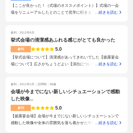
結婚する』と書いてあったのでみんなで笑ったのを覚えてい
【ここが良かった！（式場のオススメポイント）】式場の一会
る。披露宴ではスタッフの気配りがすごくよかったと思う。新
場をリニューアルしたとのことで見学に行きました。ゲスト専
…続きを読む
郎，新婦の入場から退室，その場面，場面の速さというか場
用のラウンジや、新郎新婦の二人だけが支度に使えるブライズ
面，場面がすごくすっきりして見やすいし分かりやすい披露宴
ルームなどとても良かったです☆ブライズルームは大人の雰囲
だった。ご飯もかなりおいしかった。ただ量の割にはお皿が多
気のものと、可愛らしい姫ルームから選べるのも魅力でした♪何
参列：2011年6月
くちょっと食べずらかった。ただ全体的に見れば満点に近い結
より式当日の緊張してる時に二人で過ごせる空間はとても良い
挙式会場の清潔感あふれる感じがとても良かった
婚式，披露宴だった。
と思いました！
5.0
参列
【挙式会場について】清潔感があってきれいでした【披露宴会
場について】広さがちょうどよい【演出について】自分らしさ
…続きを読む
を出せてるところが良かった自分たちだけの特別感が出ていた
出席した人にも喜ばれる感じがした【スタッフ（サービス）に
ついて】気配りが出来ていた【料理について】年齢を問わない
参列：2011年2月
訪問時：38歳
料理、味も美味しかったです【式場のオススメポイント】挙式
会場が今までにない新しいシチュエーションで感動
会場が披露宴会場と離れていてよかった演出も凝っていてとて
した映像...
も良かった【こんなカップルにオススメ！】自分らしい式にし
5.0
参列
たい人
【披露宴会場】会場が今までにない新しいシチュエーションで
感動した映像や全体の雰囲気を落ち着かせた中にも、躍動感あ
…続きを読む
るロケーションにして、とても楽しめた。料理も、バリエーシ