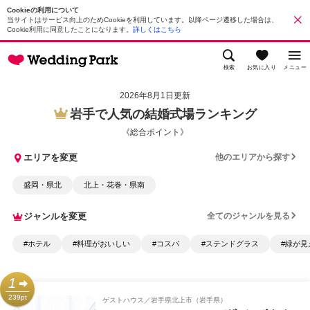
Cookieの利用について
当サイトはサービス向上のためCookieを利用しています。以降ページ遷移した場合は、
Cookie利用に同意したことになります。
詳しくはこちら
検索
お気に入り
メニュー
2026年8月1日更新
岩手で人気の結婚式場ランキング
《総合ポイント》
エリアを変更
他のエリアから探す
盛岡・県北
北上・花巻・県南
ジャンルを変更
全てのジャンルを見る
#ホテル
#料理がおいしい
#コスパ
#ステンドグラス
#緑が見
1
239pt
ゲストハウス
岩手県北上市（岩手県）