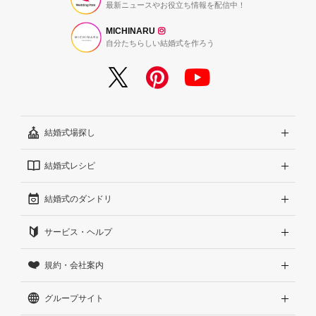
最新ニュースやお役立ち情報を配信中！
MICHINARU
自分たちらしい結婚式を作ろう
結婚式場探し
結婚式レシピ
エリアから探す
結婚式のダンドリ
こだわりから探す
結婚式準備レポート『ハナレポ』
サービス・ヘルプ
雰囲気から探す
結婚式当日の動画『ムビレポ』
結婚準備ガイド
規約・会社案内
見積りから探す
Wedding Park Magazine
サイトコンセプト
グループサイト
ランキングから探す
結婚お悩みQ&A
はじめての方へ
利用規約