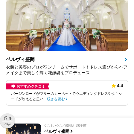
ベルヴィ盛岡
衣装と美容のプロがワンチームでサポート！ドレス選びからヘア
メイクまで美しく輝く花嫁姿をプロデュース
4.4
おすすめクチコミ
バージンロードがブルーのカーペットでウエディングドレスやタキシ
ードが映えると思い…
続きを読む
6
69pt
ゲストハウス
盛岡駅（岩手県）
ベルヴィ盛岡