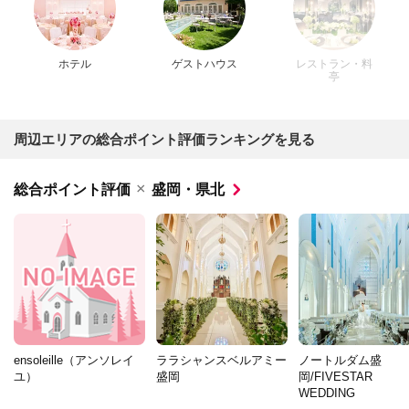
ホテル
ゲストハウス
レストラン・料
亭
周辺エリアの総合ポイント評価ランキングを見る
×
総合ポイント評価
盛岡・県北
ensoleille（アンソレイ
ララシャンスベルアミー
ノートルダム盛
ユ）
盛岡
岡/FIVESTAR
WEDDING