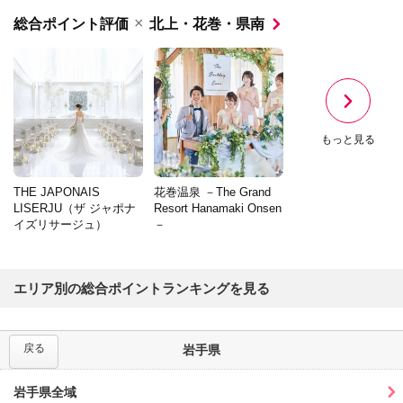
×
総合ポイント評価
北上・花巻・県南
もっと見る
THE JAPONAIS
花巻温泉 －The Grand
LISERJU（ザ ジャポナ
Resort Hanamaki Onsen
イズリサージュ）
－
エリア別の総合ポイントランキングを見る
戻る
岩手県
岩手県全域