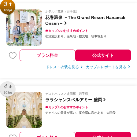
3
106pt
ホテル
花巻（岩手県）
花巻温泉 －The Grand Resort Hanamaki
Onsen－
カップルのおすすめポイント
宿泊施設あり
温泉地・観光地
駐車場あり
プラン料金
公式サイト
ドレス・衣装を見る
カップルレポートを見る
4
103pt
ゲストハウス
盛岡駅（岩手県）
ララシャンスベルアミー 盛岡
カップルのおすすめポイント
チャペルの天井が高い
宴会場に窓がある
大階段