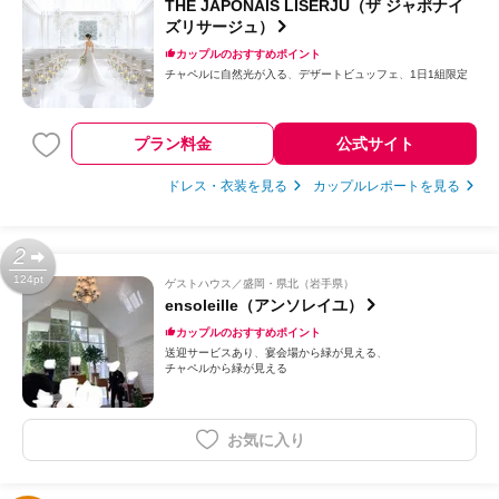
THE JAPONAIS LISERJU（ザ ジャポナイ
ズリサージュ）
カップルのおすすめポイント
チャペルに自然光が入る
デザートビュッフェ
1日1組限定
プラン料金
公式サイト
ドレス・衣装を見る
カップルレポートを見る
2
124pt
ゲストハウス
盛岡・県北（岩手県）
ensoleille（アンソレイユ）
カップルのおすすめポイント
送迎サービスあり
宴会場から緑が見える
チャペルから緑が見える
お気に入り