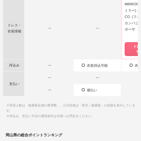
MIRROR
ミラー)
CO. (フ
カンパニー
ドレス・
ー
ー
ポーザ
衣装情報
ドレ
情
持込み
ー
衣装持込可能
衣装
ー
ー
支払い
ー
後払い
※収容人数は「披露宴会場の着席数」、公式見積は「挙式＋披露宴」の金額を表示していま
す。
※持込み、支払い方法の適用条件は式場へお問合せください。
岡山県の総合ポイントランキング