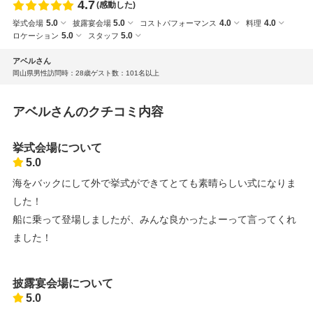
4.7
(感動した)
5.0
5.0
4.0
4.0
挙式会場
披露宴会場
コストパフォーマンス
料理
5.0
5.0
ロケーション
スタッフ
アベルさん
岡山県
男性
訪問時：28歳
ゲスト数：101名以上
アベルさんのクチコミ内容
挙式会場について
5.0
海をバックにして外で挙式ができてとても素晴らしい式になりま
した！
船に乗って登場しましたが、みんな良かったよーって言ってくれ
ました！
披露宴会場について
5.0