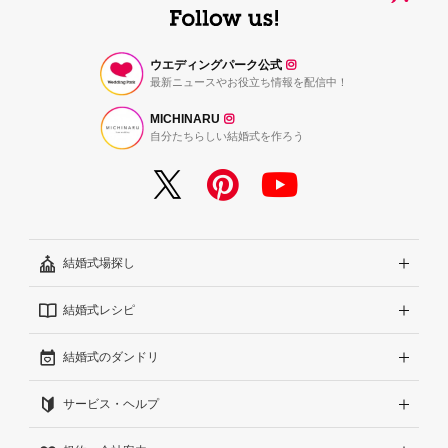
ウエディングパーク公式
最新ニュースやお役立ち情報を配信中！
MICHINARU
自分たちらしい結婚式を作ろう
結婚式場探し
結婚式レシピ
エリアから探す
結婚式のダンドリ
こだわりから探す
結婚式準備レポート『ハナレポ』
サービス・ヘルプ
雰囲気から探す
結婚式当日の動画『ムビレポ』
結婚準備ガイド