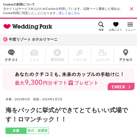
Cookieの利用について
当サイトはサービス向上のためCookieを利用しています。以降ページ遷移した場合は、
Cookie利用に同意したことになります。
詳しくはこちら
検索
お気に入り
メニュー
牛窓リゾート ホテルリマーニ
クチコミ
フォト
費用明細
ハナレポ
ムビレポ
アクセス
本番：2014年5月
投稿：2015年1月7日
海をバックに挙式ができてとてもいい式場で
す！ロマンチック！！
本番
挙式・披露宴