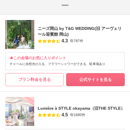
ニーズ岡山 by T&G WEDDING(旧 アーヴェリ
ール迎賓館 岡山)
4.3
787件
この会場のお気に入りポイント
チャペルに自然光が入る
フラワーシャワーができる
駐車場あり
プラン料金を見る
公式サイトを見る
Lumière à STYLE okayama（旧THE STYLE）
4.5
1680件