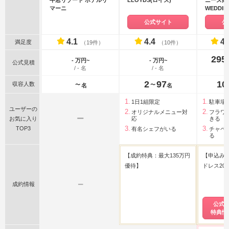
牛窓リゾート ホテルリ
LLOYDS(ロイズ)
ニーズ高松
マーニ
WEDDI
リール迎
公式サイト
公
4.1
4.4
4.
満足度
（19件）
（10件）
295
- 万円~
- 万円~
公式見積
/ - 名
/ - 名
2
97
10
収容人数
〜
〜
名
名
1日1組限定
駐車場
ユーザーの
オリジナルメニュー対
フラワ
ー
お気に入り
応
きる
TOP3
有名シェフがいる
チャペ
る
【成約特典：最大135万円
【申込み
優待】
ドレス20
成約情報
ー
公式
特典情