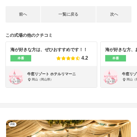
前へ
一覧に戻る
次へ
この式場の他のクチコミ
海が好きな方は、ぜひおすすめです！！
海が好きな方、
4.2
本番
本番
牛窓リゾート ホテルリマーニ
牛窓リゾ
岡山（岡山県）
岡山（
PR