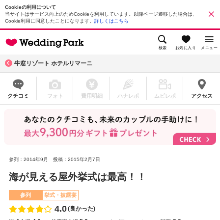
Cookieの利用について
当サイトはサービス向上のためCookieを利用しています。以降ページ遷移した場合は、
Cookie利用に同意したことになります。
詳しくはこちら
検索
お気に入り
メニュー
牛窓リゾート ホテルリマーニ
クチコミ
フォト
費用明細
ハナレポ
ムビレポ
アクセス
参列：2014年9月
投稿：2015年2月7日
海が見える屋外挙式は最高！！
参列
挙式・披露宴
4.0
(良かった)