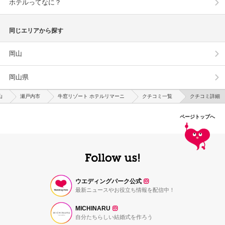
ホテルってなに？
同じエリアから探す
岡山
岡山県
山
瀬戸内市
牛窓リゾート ホテルリマーニ
クチコミ一覧
クチコミ詳細
ページトップへ
ウエディングパーク公式
最新ニュースやお役立ち情報を配信中！
MICHINARU
自分たちらしい結婚式を作ろう