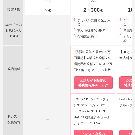
/ - 名
/ 60名
2
300
10
収容人数
〜
〜
名
名
チャペルに自然光が入
チャペ
る
る
ユーザーの
ー
お気に入り
駅から徒歩5分以内
高層階
TOP3
宿泊施設あり
オリジ
応
【開業8周年＊最大160万
【HPか
円優待】●挙式料全額●会
挙式料20
場使用料全額●ドレス22万
成約情報
ー
円分 他にもアイテム多数
公式サイト限定の
公式
特典情報をチェック
特典情
FOUR SIS ＆ CO. (フォー
bridal h
シス アンド カンパニー)
ダルハウス
GINZA COUTURE
ドレス・
NAOCO(銀座クチュール
ー
衣装情報
ナオコ)
OGIYA
ドレス・衣装の
ドレ