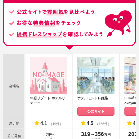
会場名
牛窓リゾート ホテルリ
ホテルモントレ姫路
Lumière
マーニ
okayam
STYLE）
公式サイト
公
4.1
4.5
4.
満足度
（19件）
（165件）
319
356
203
〜
- 万円~
万円
公式見積