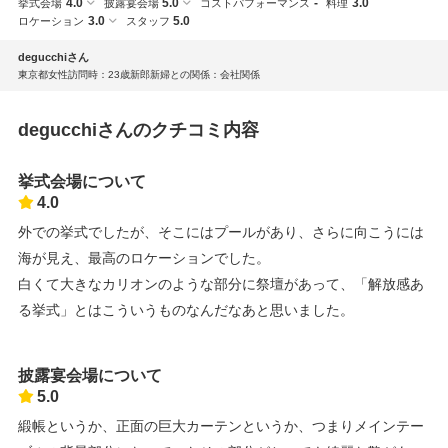
4.0
5.0
-
3.0
挙式会場
披露宴会場
コストパフォーマンス
料理
3.0
5.0
ロケーション
スタッフ
degucchiさん
東京都
女性
訪問時：23歳
新郎新婦との関係：会社関係
degucchiさんのクチコミ内容
挙式会場について
4.0
外での挙式でしたが、そこにはプールがあり、さらに向こうには
海が見え、最高のロケーションでした。
白くて大きなカリオンのような部分に祭壇があって、「解放感あ
る挙式」とはこういうものなんだなあと思いました。
披露宴会場について
5.0
緞帳というか、正面の巨大カーテンというか、つまりメインテー