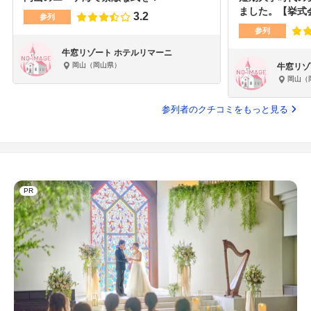
ました。【挙式会.
3.2
参列
参列
牛窓リゾート ホテルリマーニ
岡山（岡山県）
牛窓リゾ
岡山（
参列者のクチコミをもっと見る
PR