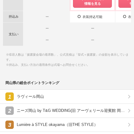
情報を見る
情
持込み
ー
衣装持込可能
衣装
ー
ー
支払い
ー
ー
※収容人数は「披露宴会場の着席数」、公式見積は「挙式＋披露宴」の金額を表示していま
す。
※持込み、支払い方法の適用条件は式場へお問合せください。
岡山県の総合ポイントランキング
1
ラヴィール岡山
2
ニーズ岡山 by T&G WEDDING(旧 アーヴェリール迎賓館 岡
山)
3
Lumière à STYLE okayama（旧THE STYLE）