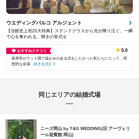
ウエディングパルコ アルジェント
【当館史上初25大特典】ステンドグラスから光が降り注ぐ。一瞬
で心を奪われる、輝きの挙式を
5.0
おすすめクチコミ
座席等がウッド調で温かみのある式をしたかった私たちにとって、理
想的な会場…
続きを読む
同じエリアの結婚式場
ニーズ岡山 by T&G WEDDING(旧 アーヴェリ
ール迎賓館 岡山)