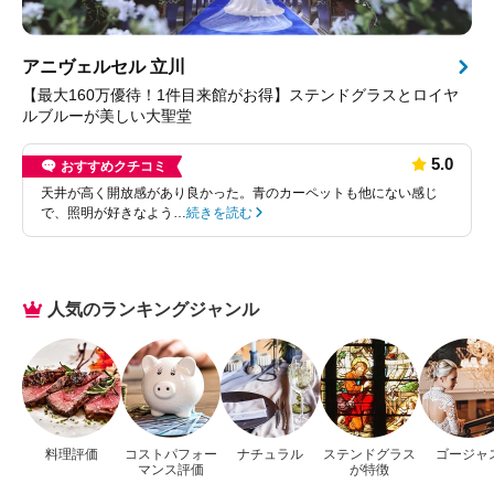
アニヴェルセル 立川
【最大160万優待！1件目来館がお得】ステンドグラスとロイヤ
ルブルーが美しい大聖堂
5.0
おすすめクチコミ
天井が高く開放感があり良かった。青のカーペットも他にない感じ
で、照明が好きなよう…
続きを読む
人気のランキングジャンル
料理評価
コストパフォー
ナチュラル
ステンドグラス
ゴージャ
マンス評価
が特徴