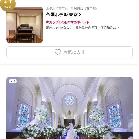
1
20％
ホテル
東京駅・皇居周辺（東京都）
帝国ホテル 東京
カップルのおすすめポイント
駅から徒歩5分以内
複数路線利用可
宿泊施設あり
お気に入り
PR