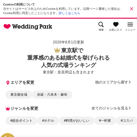
Cookieの利用について
当サイトはサービス向上のためCookieを利用しています。以降ページ遷移した場合は、
Cookie利用に同意したことになります。
詳しくはこちら
検索
お気に入り
メニュー
2026年8月1日更新
東京駅で
重厚感のある結婚式を挙げられる
人気の式場ランキング
東京駅・皇居周辺も含まれます
エリアを変更
他のエリアから探す
東京都全域
赤坂・六本木・麻布
ジャンルを変更
全てのジャンルを見る
#総合ポイント
#ホテル
#料理がおいしい
#一軒家
#コスパ