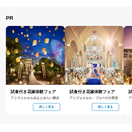
PR
試食付き花嫁体験フェア
試食付き花嫁体験フェア
アニヴェルセルみなとみらい横浜
アニヴェルセル・ブルーの大聖堂
ア
詳しく見る
詳しく見る