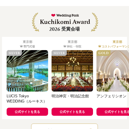
2026
受賞会場
東京都
東京都
東京都
専門式場
神社・寺院
コストパフォーマン
LUCIS Tokyo
明治神宮・明治記念館
アンフェリシオン
WEDDING（ルーキス）
公式サイトを見る
公式サイトを見る
公式サイトを見