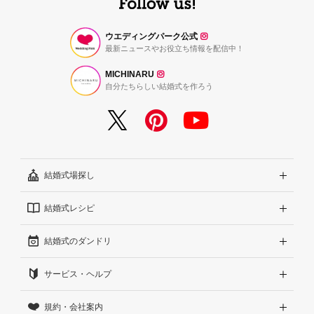
ウエディングパーク公式
最新ニュースやお役立ち情報を配信中！
MICHINARU
自分たちらしい結婚式を作ろう
結婚式場探し
結婚式レシピ
エリアから探す
結婚式のダンドリ
こだわりから探す
結婚式準備レポート『ハナレポ』
サービス・ヘルプ
雰囲気から探す
結婚式当日の動画『ムビレポ』
結婚準備ガイド
規約・会社案内
見積りから探す
Wedding Park Magazine
サイトコンセプト