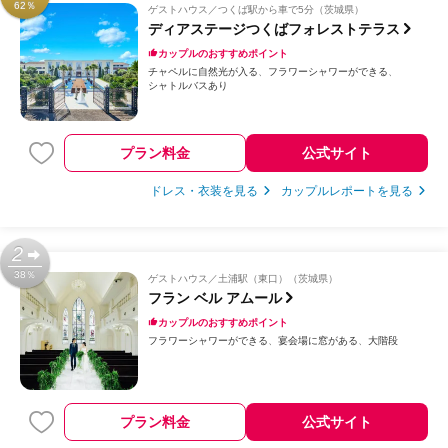
62％
ゲストハウス
つくば駅から車で5分（茨城県）
ディアステージつくばフォレストテラス
カップルのおすすめポイント
チャペルに自然光が入る
フラワーシャワーができる
シャトルバスあり
プラン料金
公式サイト
ドレス・衣装を見る
カップルレポートを見る
2
38％
ゲストハウス
土浦駅（東口）（茨城県）
フラン ベル アムール
カップルのおすすめポイント
フラワーシャワーができる
宴会場に窓がある
大階段
プラン料金
公式サイト