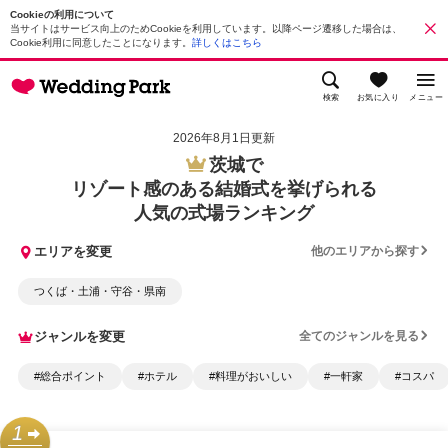
Cookieの利用について
当サイトはサービス向上のためCookieを利用しています。以降ページ遷移した場合は、
Cookie利用に同意したことになります。
詳しくはこちら
検索
お気に入り
メニュー
2026年8月1日更新
茨城で
リゾート感のある結婚式を挙げられる
人気の式場ランキング
エリアを変更
他のエリアから探す
つくば・土浦・守谷・県南
ジャンルを変更
全てのジャンルを見る
#総合ポイント
#ホテル
#料理がおいしい
#一軒家
#コスパ
1