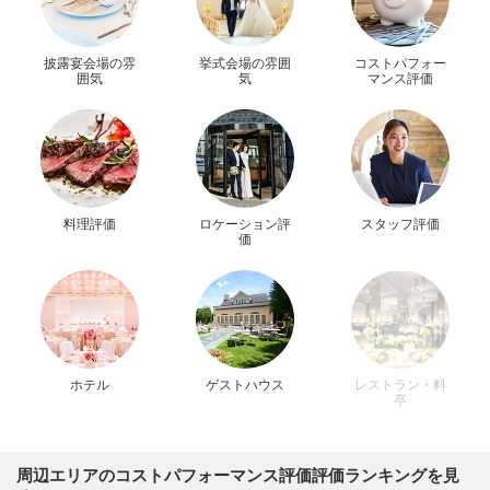
披露宴会場の雰
挙式会場の雰囲
コストパフォー
囲気
気
マンス評価
料理評価
ロケーション評
スタッフ評価
価
ホテル
ゲストハウス
レストラン・料
亭
周辺エリアのコストパフォーマンス評価評価ランキングを見