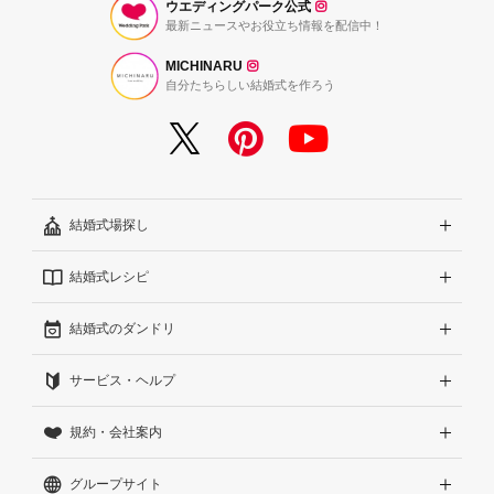
ウエディングパーク公式
最新ニュースやお役立ち情報を配信中！
MICHINARU
自分たちらしい結婚式を作ろう
結婚式場探し
結婚式レシピ
エリアから探す
結婚式のダンドリ
こだわりから探す
結婚式準備レポート『ハナレポ』
サービス・ヘルプ
雰囲気から探す
結婚式当日の動画『ムビレポ』
結婚準備ガイド
規約・会社案内
見積りから探す
Wedding Park Magazine
サイトコンセプト
グループサイト
ランキングから探す
結婚お悩みQ&A
はじめての方へ
利用規約