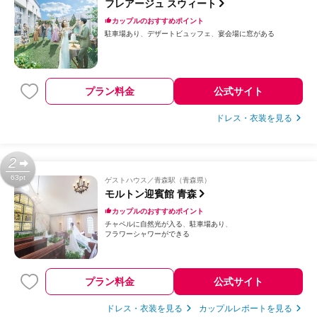
フレアージュ スウィート
カップルのおすすめポイント
駐車場あり
デザートビュッフェ
宴会場に窓がある
プラン料金
公式サイト
ドレス・衣装を見る
2
63pt
ゲストハウス
青森駅（青森県）
モルトン迎賓館 青森
カップルのおすすめポイント
チャペルに自然光が入る
駐車場あり
フラワーシャワーができる
プラン料金
公式サイト
ドレス・衣装を見る
カップルレポートを見る