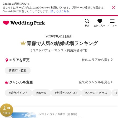
Cookieの利用について
当サイトはサービス向上のためCookieを利用しています。以降ページ遷移した場合は、
Cookie利用に同意したことになります。
詳しくはこちら
検索
お気に入り
メニュー
2026年8月1日更新
青森で人気の結婚式場ランキング
《コストパフォーマンス・費用評価部門》
エリアを変更
他のエリアから探す
青森市・弘前
ジャンルを変更
全てのジャンルを見る
#総合ポイント
#ホテル
#料理がおいしい
#ステンドグラス
1
112pt
ゲストハウス
青森市（青森県）