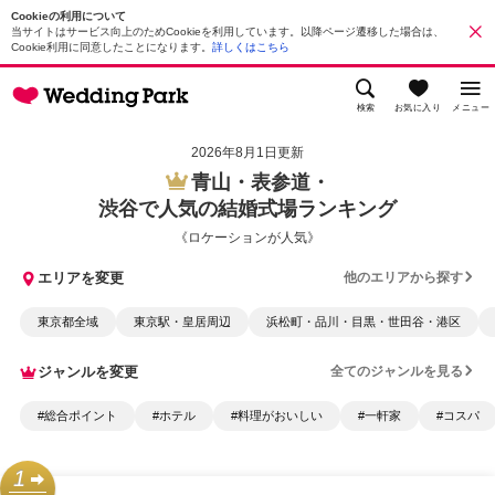
Cookieの利用について
当サイトはサービス向上のためCookieを利用しています。以降ページ遷移した場合は、
Cookie利用に同意したことになります。
詳しくはこちら
検索
お気に入り
メニュー
2026年8月1日更新
青山・表参道・
渋谷で人気の結婚式場ランキング
《ロケーションが人気》
エリアを変更
他のエリアから探す
東京都全域
東京駅・皇居周辺
浜松町・品川・目黒・世田谷・港区
ジャンルを変更
全てのジャンルを見る
#総合ポイント
#ホテル
#料理がおいしい
#一軒家
#コスパ
1