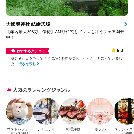
大國魂神社 結婚式場
【年内最大208万ご優待】AM◎和装もドレスも叶うフェア開催
中！
5.0
おすすめクチコミ
参列者が口を揃えて「とにかく料理が美味しかった」と言っていまし
た…
続きを読む
人気のランキングジャンル
コストパフォー
ナチュラル
料理評価
ホテル
ステンドグ
マンス評価
が特徴