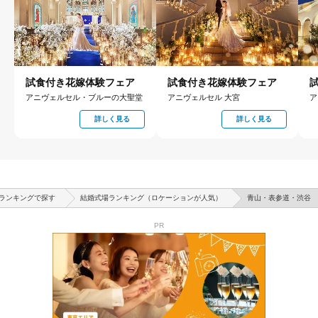
試食付き花嫁体験フェア
試食付き花嫁体験フェア
アニヴェルセル・ブルーの大聖堂
アニヴェルセル 大宮
ア
詳しく見る
詳しく見る
ランキングで探す
結婚式場ランキング（ロケーションが人気）
青山・表参道・渋谷
PR