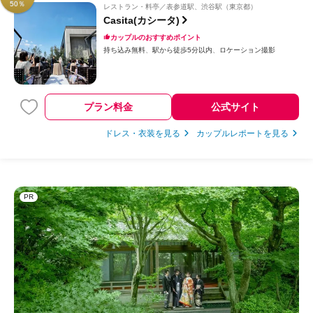
50％
レストラン・料亭
表参道駅、渋谷駅（東京都）
Casita(カシータ)
カップルのおすすめポイント
持ち込み無料
駅から徒歩5分以内
ロケーション撮影
プラン料金
公式サイト
ドレス・衣装を見る
カップルレポートを見る
PR