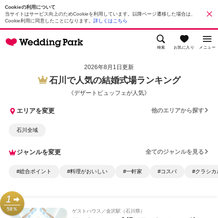
Cookieの利用について
当サイトはサービス向上のためCookieを利用しています。以降ページ遷移した場合は、
Cookie利用に同意したことになります。
詳しくはこちら
検索
お気に入り
メニュー
2026年8月1日更新
石川で人気の結婚式場ランキング
《デザートビュッフェが人気》
エリアを変更
他のエリアから探す
石川全域
ジャンルを変更
全てのジャンルを見る
#総合ポイント
#料理がおいしい
#一軒家
#コスパ
#クラシカ
1
58％
ゲストハウス
金沢駅（石川県）