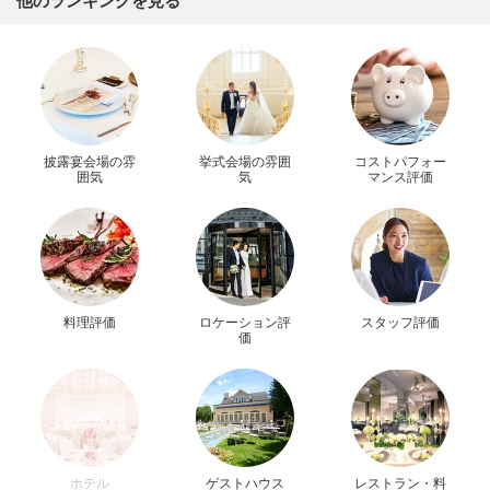
他のランキングを見る
披露宴会場の雰
挙式会場の雰囲
コストパフォー
囲気
気
マンス評価
料理評価
ロケーション評
スタッフ評価
価
ホテル
ゲストハウス
レストラン・料