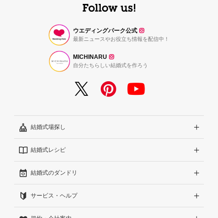
ウエディングパーク公式
最新ニュースやお役立ち情報を配信中！
MICHINARU
自分たちらしい結婚式を作ろう
結婚式場探し
結婚式レシピ
エリアから探す
結婚式のダンドリ
こだわりから探す
結婚式準備レポート『ハナレポ』
サービス・ヘルプ
雰囲気から探す
結婚式当日の動画『ムビレポ』
結婚準備ガイド