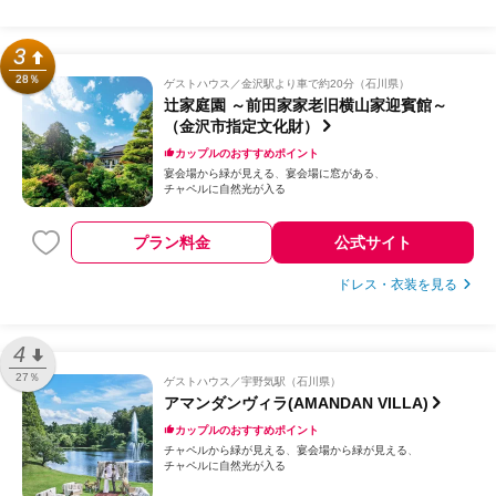
3
28％
ゲストハウス
金沢駅より車で約20分（石川県）
辻家庭園 ～前田家家老旧横山家迎賓館～
（金沢市指定文化財）
カップルのおすすめポイント
宴会場から緑が見える
宴会場に窓がある
チャペルに自然光が入る
プラン料金
公式サイト
ドレス・衣装を見る
4
27％
ゲストハウス
宇野気駅（石川県）
アマンダンヴィラ(AMANDAN VILLA)
カップルのおすすめポイント
チャペルから緑が見える
宴会場から緑が見える
チャペルに自然光が入る