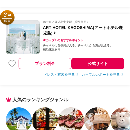
3
69％
ホテル
鹿児島中央駅（鹿児島県）
ART HOTEL KAGOSHIMA(アートホテル鹿
児島)
カップルのおすすめポイント
チャペルに自然光が入る
チャペルから海が見える
宿泊施設あり
プラン料金
公式サイト
ドレス・衣装を見る
カップルレポートを見る
人気のランキングジャンル