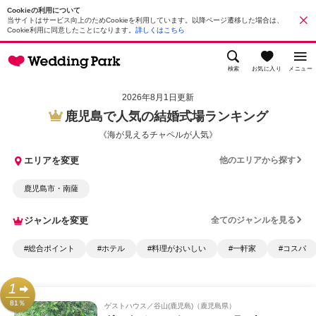
Cookieの利用について
当サイトはサービス向上のためCookieを利用しています。以降ページ遷移した場合は、
Cookie利用に同意したことになります。
詳しくはこちら
検索
お気に入り
メニュー
2026年8月1日更新
鹿児島で人気の結婚式場ランキング
《海が見えるチャペルが人気》
エリアを変更
他のエリアから探す
鹿児島市・南薩
ジャンルを変更
全てのジャンルを見る
#総合ポイント
#ホテル
#料理がおいしい
#一軒家
#コスパ
1
81％
ゲストハウス
谷山(鹿児島)（鹿児島県）