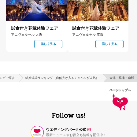
試食付き花嫁体験フェア
試食付き花嫁体験フェア
アニヴェルセル 大阪
アニヴェルセル 江坂
詳しく見る
詳しく見る
ングで探す
結婚式場ランキング（自然光が入るチャペルが人気）
大津・草津・南部
ページトップへ
ウエディングパーク公式
最新ニュースやお役立ち情報を配信中！