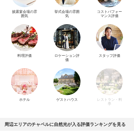
披露宴会場の雰
挙式会場の雰囲
コストパフォー
囲気
気
マンス評価
料理評価
ロケーション評
スタッフ評価
価
ホテル
ゲストハウス
レストラン・料
亭
周辺エリアのチャペルに自然光が入る評価ランキングを見る