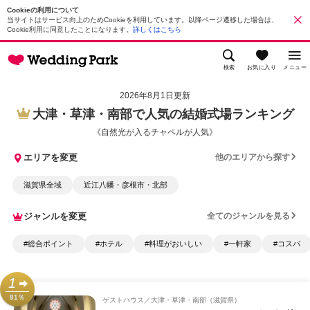
Cookieの利用について
当サイトはサービス向上のためCookieを利用しています。以降ページ遷移した場合は、
Cookie利用に同意したことになります。
詳しくはこちら
検索
お気に入り
メニュー
2026年8月1日更新
大津・草津・南部で人気の結婚式場ランキング
《自然光が入るチャペルが人気》
エリアを変更
他のエリアから探す
滋賀県全域
近江八幡・彦根市・北部
ジャンルを変更
全てのジャンルを見る
#総合ポイント
#ホテル
#料理がおいしい
#一軒家
#コスパ
1
81％
ゲストハウス
大津・草津・南部（滋賀県）