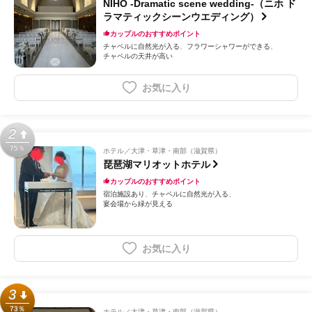
NIHO -Dramatic scene wedding-（ニホ ド
ラマティックシーンウエディング）
カップルのおすすめポイント
チャペルに自然光が入る
フラワーシャワーができる
チャペルの天井が高い
お気に入り
2
75％
ホテル
大津・草津・南部（滋賀県）
琵琶湖マリオットホテル
カップルのおすすめポイント
宿泊施設あり
チャペルに自然光が入る
宴会場から緑が見える
お気に入り
3
73％
ホテル
大津・草津・南部（滋賀県）