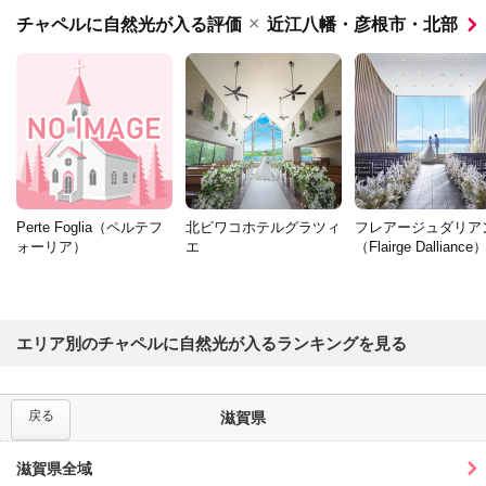
×
チャペルに自然光が入る評価
近江八幡・彦根市・北部
Perte Foglia（ペルテフ
北ビワコホテルグラツィ
フレアージュダリア
ォーリア）
エ
（Flairge Dalliance
エリア別のチャペルに自然光が入るランキングを見る
戻る
滋賀県
滋賀県全域