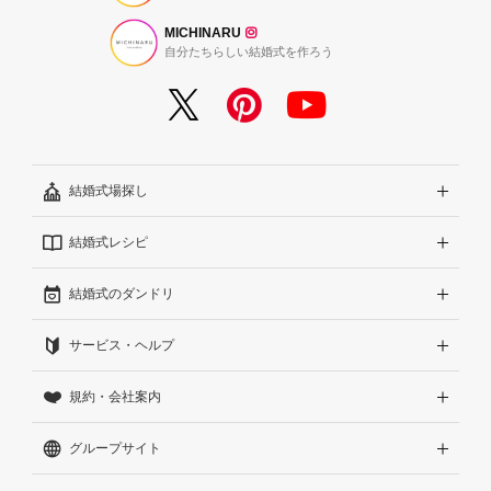
MICHINARU
自分たちらしい結婚式を作ろう
結婚式場探し
結婚式レシピ
エリアから探す
結婚式のダンドリ
こだわりから探す
結婚式準備レポート『ハナレポ』
サービス・ヘルプ
雰囲気から探す
結婚式当日の動画『ムビレポ』
結婚準備ガイド
規約・会社案内
見積りから探す
Wedding Park Magazine
サイトコンセプト
グループサイト
ランキングから探す
結婚お悩みQ&A
はじめての方へ
利用規約