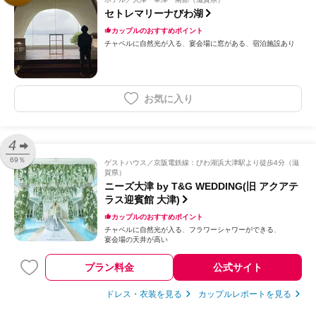
セトレマリーナびわ湖
カップルのおすすめポイント
チャペルに自然光が入る
宴会場に窓がある
宿泊施設あり
お気に入り
4
69％
ゲストハウス
京阪電鉄線：びわ湖浜大津駅より徒歩4分（滋
賀県）
ニーズ大津 by T&G WEDDING(旧 アクアテ
ラス迎賓館 大津)
カップルのおすすめポイント
チャペルに自然光が入る
フラワーシャワーができる
宴会場の天井が高い
プラン料金
公式サイト
ドレス・衣装を見る
カップルレポートを見る