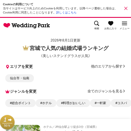
Cookieの利用について
当サイトはサービス向上のためCookieを利用しています。以降ページ遷移した場合は、
Cookie利用に同意したことになります。
詳しくはこちら
検索
お気に入り
メニュー
2026年8月1日更新
宮城で人気の結婚式場ランキング
《美しいステンドグラスが人気》
エリアを変更
他のエリアから探す
仙台市・仙南
ジャンルを変更
全てのジャンルを見る
#総合ポイント
#ホテル
#料理がおいしい
#一軒家
#コスパ
1
50％
ホテル
JR仙台駅より徒歩3分（宮城県）