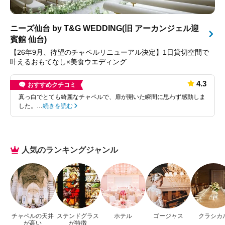
ニーズ仙台 by T&G WEDDING(旧 アーカンジェル迎
賓館 仙台)
【26年9月、待望のチャペルリニューアル決定】1日貸切空間で
叶えるおもてなし×美食ウエディング
4.3
おすすめクチコミ
真っ白でとても綺麗なチャペルで、扉が開いた瞬間に思わず感動しま
した。…
続きを読む
人気のランキングジャンル
チャペルの天井
ステンドグラス
ホテル
ゴージャス
クラシカ
が高い
が特徴