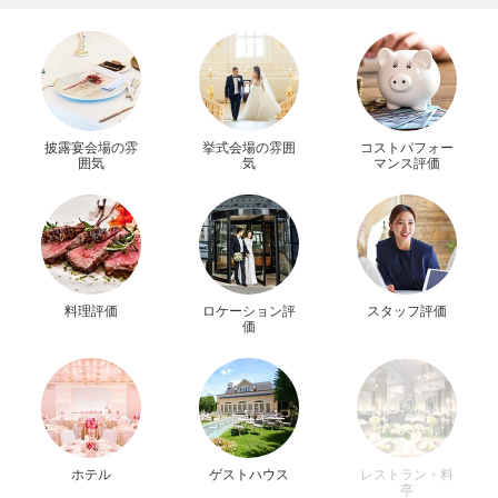
披露宴会場の雰
挙式会場の雰囲
コストパフォー
囲気
気
マンス評価
料理評価
ロケーション評
スタッフ評価
価
ホテル
ゲストハウス
レストラン・料
亭