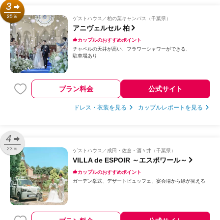
3
25％
ゲストハウス
柏の葉キャンパス（千葉県）
アニヴェルセル 柏
カップルのおすすめポイント
チャペルの天井が高い
フラワーシャワーができる
駐車場あり
プラン料金
公式サイト
ドレス・衣装を見る
カップルレポートを見る
4
23％
ゲストハウス
成田・佐倉・酒々井（千葉県）
VILLA de ESPOIR ～エスポワール～
カップルのおすすめポイント
ガーデン挙式
デザートビュッフェ
宴会場から緑が見える