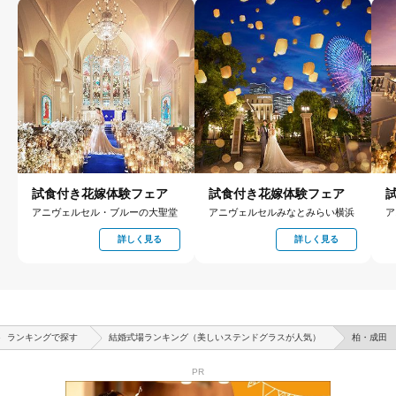
試食付き花嫁体験フェア
試食付き花嫁体験フェア
アニヴェルセル・ブルーの大聖堂
アニヴェルセルみなとみらい横浜
ア
詳しく見る
詳しく見る
ランキングで探す
結婚式場ランキング（美しいステンドグラスが人気）
柏・成田
PR