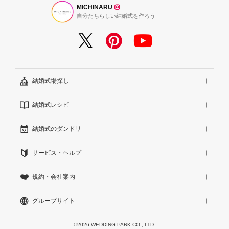
MICHINARU
自分たちらしい結婚式を作ろう
結婚式場探し
結婚式レシピ
エリアから探す
結婚式のダンドリ
こだわりから探す
結婚式準備レポート『ハナレポ』
サービス・ヘルプ
雰囲気から探す
結婚式当日の動画『ムビレポ』
結婚準備ガイド
規約・会社案内
見積りから探す
Wedding Park Magazine
サイトコンセプト
グループサイト
ランキングから探す
結婚お悩みQ&A
はじめての方へ
利用規約
アワード受賞会場から探す
運営方針（クチコミへの取り組み）
プライバシーポリシー
Wedding Park 海外
©2026 WEDDING PARK CO., LTD.