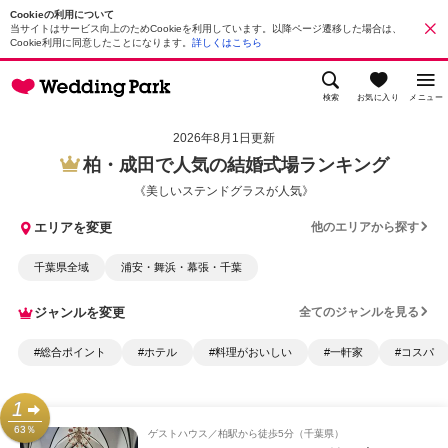
Cookieの利用について
当サイトはサービス向上のためCookieを利用しています。以降ページ遷移した場合は、
Cookie利用に同意したことになります。
詳しくはこちら
検索
お気に入り
メニュー
2026年8月1日更新
柏・成田で人気の結婚式場ランキング
《美しいステンドグラスが人気》
エリアを変更
他のエリアから探す
千葉県全域
浦安・舞浜・幕張・千葉
ジャンルを変更
全てのジャンルを見る
#総合ポイント
#ホテル
#料理がおいしい
#一軒家
#コスパ
1
63％
ゲストハウス
柏駅から徒歩5分（千葉県）