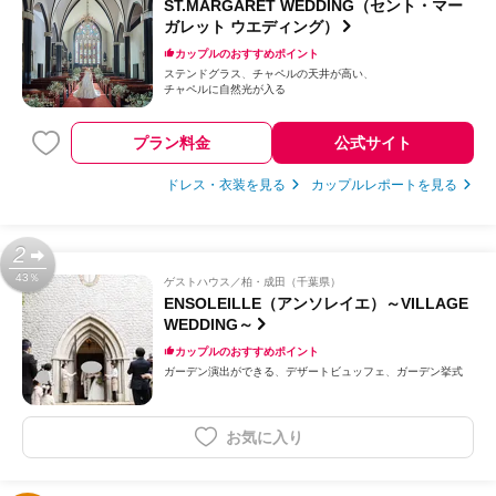
ST.MARGARET WEDDING（セント・マー
ガレット ウエディング）
カップルのおすすめポイント
ステンドグラス
チャペルの天井が高い
チャペルに自然光が入る
プラン料金
公式サイト
ドレス・衣装を見る
カップルレポートを見る
2
43％
ゲストハウス
柏・成田（千葉県）
ENSOLEILLE（アンソレイエ）～VILLAGE
WEDDING～
カップルのおすすめポイント
ガーデン演出ができる
デザートビュッフェ
ガーデン挙式
お気に入り