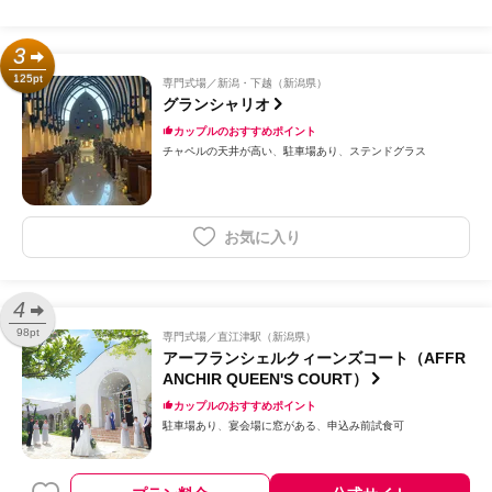
3
125pt
専門式場
新潟・下越（新潟県）
グランシャリオ
カップルのおすすめポイント
チャペルの天井が高い
駐車場あり
ステンドグラス
お気に入り
4
98pt
専門式場
直江津駅（新潟県）
アーフランシェルクィーンズコート（AFFR
ANCHIR QUEEN'S COURT）
カップルのおすすめポイント
駐車場あり
宴会場に窓がある
申込み前試食可