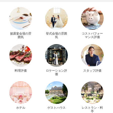
披露宴会場の雰
挙式会場の雰囲
コストパフォー
囲気
気
マンス評価
料理評価
ロケーション評
スタッフ評価
価
ホテル
ゲストハウス
レストラン・料
亭