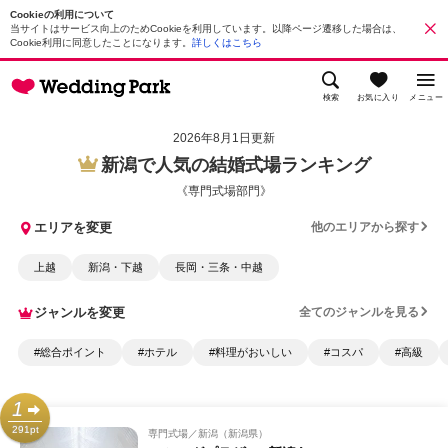
Cookieの利用について
当サイトはサービス向上のためCookieを利用しています。以降ページ遷移した場合は、
Cookie利用に同意したことになります。
詳しくはこちら
検索
お気に入り
メニュー
2026年8月1日更新
新潟で人気の結婚式場ランキング
《専門式場部門》
エリアを変更
他のエリアから探す
上越
新潟・下越
長岡・三条・中越
ジャンルを変更
全てのジャンルを見る
#総合ポイント
#ホテル
#料理がおいしい
#コスパ
#高級
1
291pt
専門式場
新潟（新潟県）