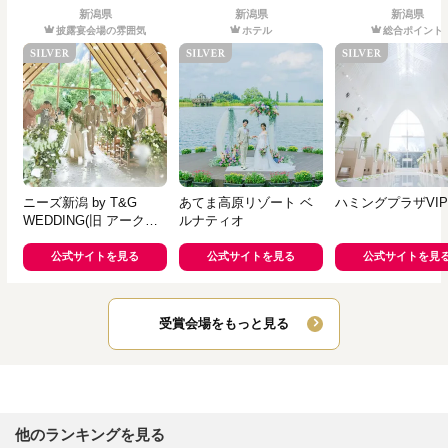
新潟県
新潟県
新潟県
披露宴会場の雰囲気
ホテル
総合ポイント
ニーズ新潟 by T&G
あてま高原リゾート ベ
ハミングプラザVI
WEDDING(旧 アークク
ルナティオ
ラブ迎賓館 新潟)
公式サイトを見る
公式サイトを見る
公式サイトを見
受賞会場をもっと見る
他のランキングを見る