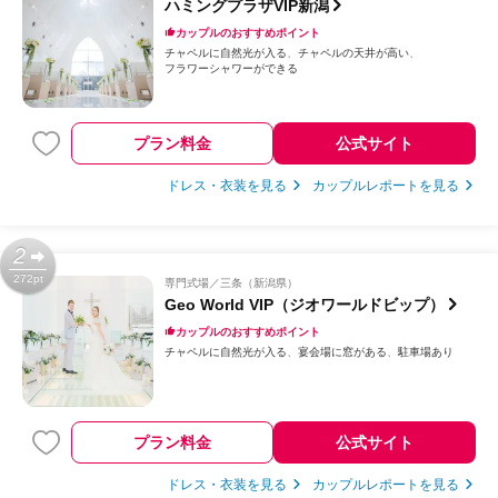
ハミングプラザVIP新潟
カップルのおすすめポイント
チャペルに自然光が入る
チャペルの天井が高い
フラワーシャワーができる
プラン料金
公式サイト
ドレス・衣装を見る
カップルレポートを見る
2
272pt
専門式場
三条（新潟県）
Geo World VIP（ジオワールドビップ）
カップルのおすすめポイント
チャペルに自然光が入る
宴会場に窓がある
駐車場あり
プラン料金
公式サイト
ドレス・衣装を見る
カップルレポートを見る