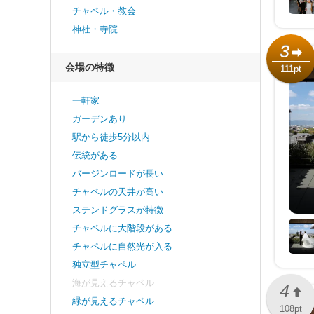
チャペル・教会
神社・寺院
3
会場の特徴
111pt
一軒家
ガーデンあり
駅から徒歩5分以内
伝統がある
バージンロードが長い
チャペルの天井が高い
ステンドグラスが特徴
チャペルに大階段がある
チャペルに自然光が入る
独立型チャペル
海が見えるチャペル
4
緑が見えるチャペル
108pt