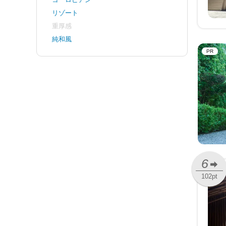
リゾート
重厚感
純和風
PR
6
102pt