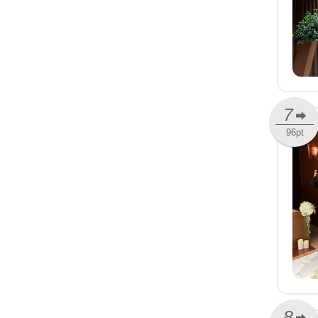
7
96pt
8