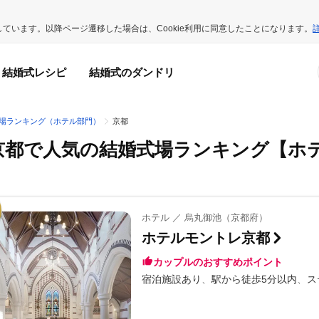
用しています。以降ページ遷移した場合は、Cookie利用に同意したことになります。
結婚式レシピ
結婚式のダンドリ
場ランキング（ホテル部門）
京都
京都で人気の結婚式場ランキング
【ホ
ホテル ／ 烏丸御池（京都府）
ホテルモントレ京都
カップルのおすすめポイント
宿泊施設あり
駅から徒歩5分以内
ス