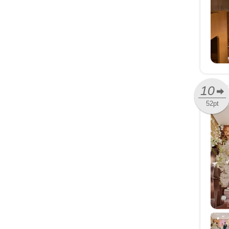
10
52pt