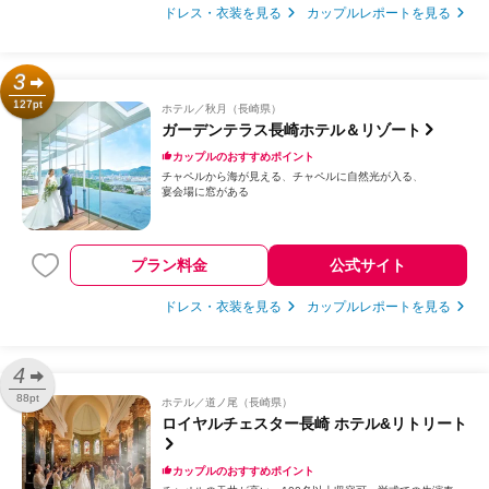
ドレス・衣装を見る
カップルレポートを見る
3
127pt
ホテル
秋月（長崎県）
ガーデンテラス長崎ホテル＆リゾート
カップルのおすすめポイント
チャペルから海が見える
チャペルに自然光が入る
宴会場に窓がある
プラン料金
公式サイト
ドレス・衣装を見る
カップルレポートを見る
4
88pt
ホテル
道ノ尾（長崎県）
ロイヤルチェスター長崎 ホテル&リトリート
カップルのおすすめポイント