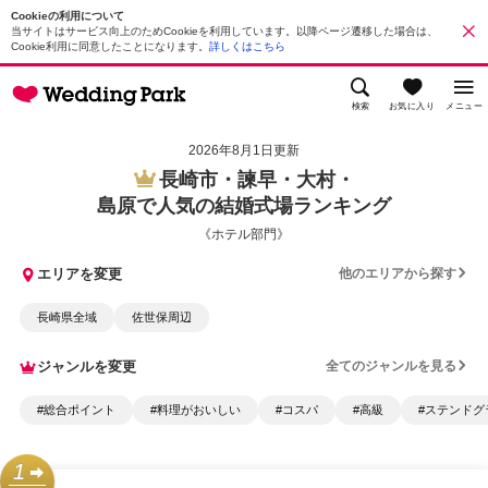
Cookieの利用について
当サイトはサービス向上のためCookieを利用しています。以降ページ遷移した場合は、
Cookie利用に同意したことになります。
詳しくはこちら
検索
お気に入り
メニュー
2026年8月1日更新
長崎市・諫早・大村・
島原で人気の結婚式場ランキング
《ホテル部門》
エリアを変更
他のエリアから探す
長崎県全域
佐世保周辺
ジャンルを変更
全てのジャンルを見る
#総合ポイント
#料理がおいしい
#コスパ
#高級
#ステンドグ
1