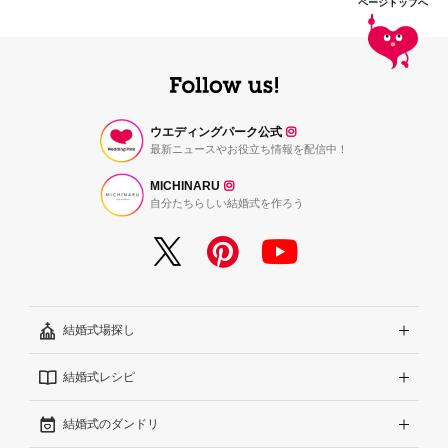
ページトップへ
ウエディングパーク公式
最新ニュースやお役立ち情報を配信中！
MICHINARU
自分たちらしい結婚式を作ろう
結婚式場探し
結婚式レシピ
エリアから探す
結婚式のダンドリ
こだわりから探す
結婚式準備レポート『ハナレポ』