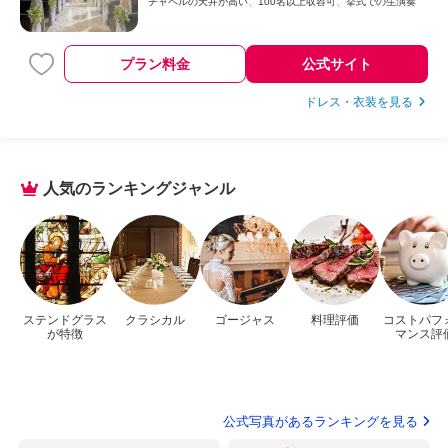
チャペルの天井が高い
100名以上収容可
挙式での生演奏
プラン料金
公式サイト
ドレス・衣装を見る
人気のランキングジャンル
ステンドグラス
クラシカル
ゴージャス
料理評価
コストパフ
が特徴
マンス評
公式写真があるランキングを見る