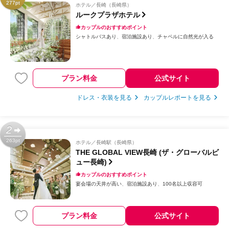
277pt
ホテル
長崎（長崎県）
ルークプラザホテル
カップルのおすすめポイント
シャトルバスあり
宿泊施設あり
チャペルに自然光が入る
プラン料金
公式サイト
ドレス・衣装を見る
カップルレポートを見る
2
263pt
ホテル
長崎駅（長崎県）
THE GLOBAL VIEW長崎 (ザ・グローバルビ
ュー長崎)
カップルのおすすめポイント
宴会場の天井が高い
宿泊施設あり
100名以上収容可
プラン料金
公式サイト