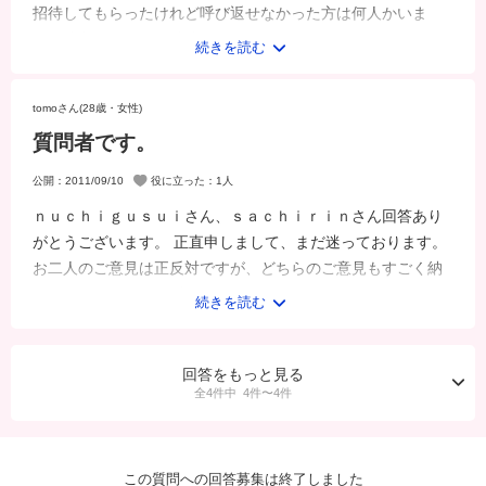
招待してもらったけれど呼び返せなかった方は何人かいま
す。遠方だったり、疎遠になってしまってい...
続きを読む
tomoさん(28歳・女性)
質問者です。
公開：2011/09/10
役に立った：
1
人
ｎｕｃｈｉｇｕｓｕｉさん、ｓａｃｈｉｒｉｎさん回答あり
がとうございます。 正直申しまして、まだ迷っております。
お二人のご意見は正反対ですが、どちらのご意見もすごく納
得できるからです。 少人...
続きを読む
回答をもっと見る
全
4
件中
4件〜4件
この質問への回答募集は終了しました