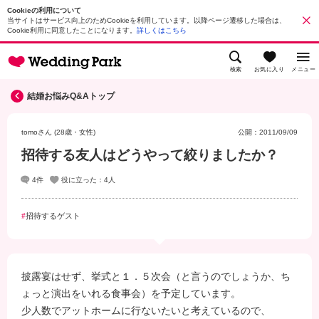
Cookieの利用について
当サイトはサービス向上のためCookieを利用しています。以降ページ遷移した場合は、
Cookie利用に同意したことになります。
詳しくはこちら
検索
お気に入り
メニュー
結婚お悩みQ&Aトップ
tomoさん (28歳・女性)
公開：2011/09/09
招待する友人はどうやって絞りましたか？
4件
役に立った：
4
人
招待するゲスト
披露宴はせず、挙式と１．５次会（と言うのでしょうか、ち
ょっと演出をいれる食事会）を予定しています。
少人数でアットホームに行ないたいと考えているので、