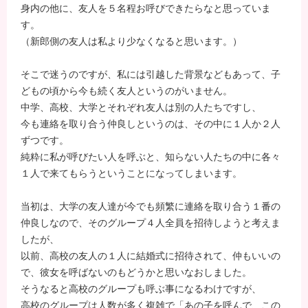
身内の他に、友人を５名程お呼びできたらなと思っていま
す。
（新郎側の友人は私より少なくなると思います。）
そこで迷うのですが、私には引越した背景などもあって、子
どもの頃から今も続く友人というのがいません。
中学、高校、大学とそれぞれ友人は別の人たちですし、
今も連絡を取り合う仲良しというのは、その中に１人か２人
ずつです。
純粋に私が呼びたい人を呼ぶと、知らない人たちの中に各々
１人で来てもらうということになってしまいます。
当初は、大学の友人達が今でも頻繁に連絡を取り合う１番の
仲良しなので、そのグループ４人全員を招待しようと考えま
したが、
以前、高校の友人の１人に結婚式に招待されて、仲もいいの
で、彼女を呼ばないのもどうかと思いなおしました。
そうなると高校のグループも呼ぶ事になるわけですが、
高校のグループは人数が多く複雑で「あの子を呼んで、この