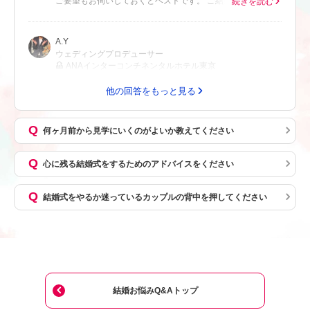
ご要望もお伺いしておくとベストです。 ご結婚式のお日取り
続きを読む
に関するご要望や、立地、付帯設備など、会場選びの根本的
な項目になるため、あらかじめ確認しておくとスムーズで
A.Y
す。
ウェディングプロデューサー
ANAインターコンチネンタルホテル東京
他の回答をもっと見る
何ヶ月前から見学にいくのがよいか教えてください
心に残る結婚式をするためのアドバイスをください
結婚式をやるか迷っているカップルの背中を押してください
結婚お悩みQ&Aトップ