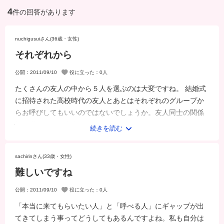
4
件の回答があります
nuchigusuiさん(36歳・女性)
それぞれから
公開：2011/09/10
役に立った：
0
人
たくさんの友人の中から５人を選ぶのは大変ですね。 結婚式
に招待された高校時代の友人とあとはそれぞれのグループか
らお呼びしてもいいのではないでしょうか。友人同士の関係
性で選ぶよりも本当に招待したい友人...
続きを読む
sachirinさん(33歳・女性)
難しいですね
公開：2011/09/10
役に立った：
0
人
「本当に来てもらいたい人」と「呼べる人」にギャップが出
てきてしまう事ってどうしてもあるんですよね。私も自分は