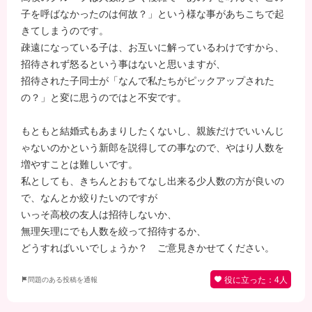
子を呼ばなかったのは何故？」という様な事があちこちで起
きてしまうのです。
疎遠になっている子は、お互いに解っているわけですから、
招待されず怒るという事はないと思いますが、
招待された子同士が「なんで私たちがピックアップされた
の？」と変に思うのではと不安です。
もともと結婚式もあまりしたくないし、親族だけでいいんじ
ゃないのかという新郎を説得しての事なので、やはり人数を
増やすことは難しいです。
私としても、きちんとおもてなし出来る少人数の方が良いの
で、なんとか絞りたいのですが
いっそ高校の友人は招待しないか、
無理矢理にでも人数を絞って招待するか、
どうすればいいでしょうか？ ご意見きかせてください。
役に立った：
4
人
問題のある投稿を通報