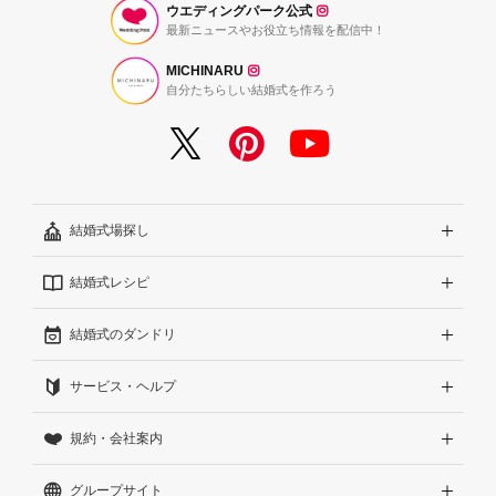
ウエディングパーク公式
最新ニュースやお役立ち情報を配信中！
MICHINARU
自分たちらしい結婚式を作ろう
結婚式場探し
結婚式レシピ
エリアから探す
結婚式のダンドリ
こだわりから探す
結婚式準備レポート『ハナレポ』
サービス・ヘルプ
雰囲気から探す
結婚式当日の動画『ムビレポ』
結婚準備ガイド
規約・会社案内
見積りから探す
Wedding Park Magazine
サイトコンセプト
グループサイト
ランキングから探す
結婚お悩みQ&A
はじめての方へ
利用規約