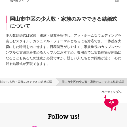
会場タイプ
岡山市中区の少人数・家族のみでできる結婚式
について
少人数結婚式は家族・親族・親友を招待し、アットホームなウェディングを
楽しむスタイル。カジュアル・フォーマルどちらにも対応でき、一体感を大
切にした時間を過ごせます。日程調整がしやすく、家族重視のカップルやシ
ンプルな雰囲気を求めるカップルにおすすめ。費用面では実負担額が割高に
なることもあるため注意が必要ですが、親しい人たちとの距離が近く、心に
残る結婚式が実現できます。
岡山の少人数・家族のみでできる結婚式場
岡山市中区の少人数・家族のみでできる結婚式場
ページトップへ