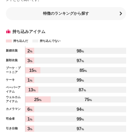
特徴のランキングから探す
持ち込みアイテム
持ち込んだ
持ち込んでない
アイテム
2
98
新婦衣装
%
%
%
3
97
新郎衣装
%
%
ブーケ・ブ
15
85
%
%
ートニア
1
99
ケーキ
%
%
ペーパーア
13
87
%
%
イテム
ウェルカム
25
75
%
%
アイテム
6
94
カメラマン
%
%
1
99
司会者
%
%
3
97
引き出物
%
%