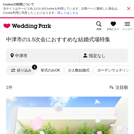
Cookieの利用について
当サイトはサービス向上のためCookieを利用しています。以降ページ遷移した場合は、
Cookie利用に同意したことになります。
詳しくはこちら
検索
お気に入り
メニュー
中津市の1.5次会におすすめな結婚式場特集
中津市
指定なし
1
絞り込み
挙式のみOK
少人数結婚式
ガーデンウェディング
1件
注目順