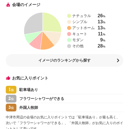
会場のイメージ
26
ナチュラル
%
13
シンプル
%
13
アットホーム
%
11
キュート
%
9
モダン
%
28
その他
%
イメージのランキングから探す
お気に入りポイント
1
駐車場あり
位
2
フラワーシャワーができる
位
3
外国人牧師
位
中津市周辺の会場のお気に入りポイントでは「駐車場あり」が最も高く、
次いで「フラワーシャワーができる」、「外国人牧師」がお気に入りのポイ
ントとして高いです。