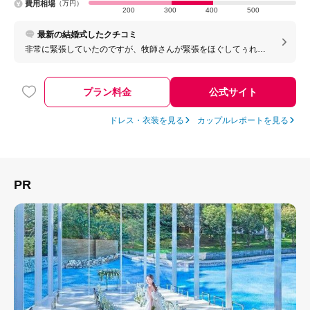
費用相場
（万円）
200
300
400
500
最新の結婚式したクチコミ
非常に緊張していたのですが、牧師さんが緊張をほぐしてぅれま
した。おすすめです。
プラン料金
公式サイト
ドレス・衣装を見る
カップルレポートを見る
PR