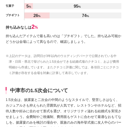
5
95
引菓子
%
%
26
74
プチギフト
%
%
2
持ち込みなしは
%
持ち込んだアイテムで最も高いのは「プチギフト」でした。持ち込み可能か
どうかは会場によって異なるので、確認しましょう。
※上記のデータは、訪問日が3年以内のウエディングパークで公開されている中
津・日田・県北で挙げられた1.5次会ができる結婚式場のクチコミ、および費用
明細から作成しています。 またクチコミ評価に関しては、各項目ごとにクチコ
ミ評価が存在する会場を対象に計算して表示しています。
中津市の1.5次会について
1.5次会は、披露宴と二次会の中間のようなスタイルで、堅苦しさはなく、
カジュアルさも抑えられた雰囲気が人気です。レストランやホテルなど、招
待人数や好みに合わせて形式を選び、オリジナリティ溢れる結婚式を実現さ
せましょう。会費制やご祝儀制、費用面もゲストに合わせて最適なおもてな
しを。披露宴のみを検討の場合や、親族のみの海外挙式後に友人中心のパー