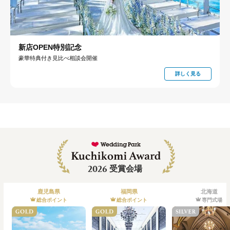
新店OPEN特別記念
豪華特典付き見比べ相談会開催
詳しく見る
2026
受賞会場
鹿児島県
福岡県
北海道
総合ポイント
総合ポイント
専門式場