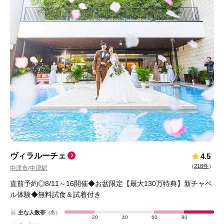
ヴィラルーチェ
4.5
（
218件
）
中津市
中津駅
/
直前予約◎8/11～16開催◆お盆限定【最大130万特典】新チャペ
ル体験◆無料試食＆試着付き
主な人数帯
（名）
20
40
60
80