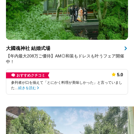
大國魂神社 結婚式場
【年内最大208万ご優待】AM◎和装もドレスも叶うフェア開催
中！
5.0
おすすめクチコミ
参列者が口を揃えて「とにかく料理が美味しかった」と言っていまし
た…
続きを読む