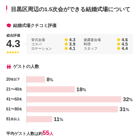
目黒区周辺の1.5次会ができる結婚式場について
結婚式場クチコミ評価
総合評価
4.3
4.6
挙式会場
披露宴会場
4.3
3.9
4.5
コスパ
料理
4.1
4.4
ロケーション
スタッフ
ゲストの人数
人数
8
20
%
名以下
%
18
21〜40
%
名
32
41〜60
%
名
31
61〜80
%
名
11
81
%
名以上
55
平均ゲスト人数は約
人