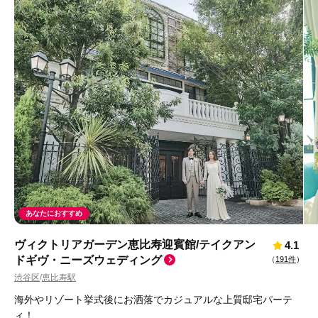
あなたにおすすめ
ヴィクトリアガーデン恵比寿迎賓館/テイクアン
4.1
ドギヴ・ニーズウェディング
（
191件
）
渋谷区
恵比寿駅
/
海外やリゾート挙式後にお洒落でカジュアルな上質邸宅パーテ
ィ！