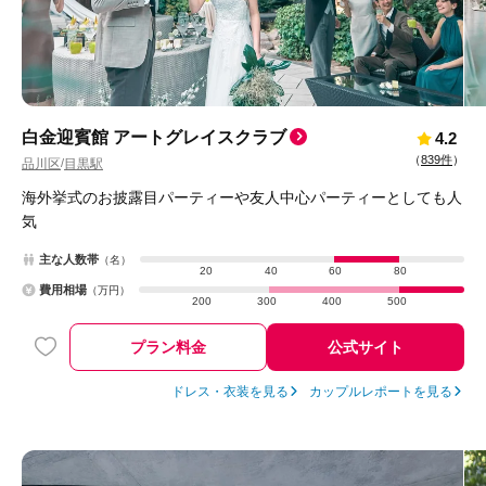
白金迎賓館 アートグレイスクラブ
4.2
（
839件
）
品川区
目黒駅
/
海外挙式のお披露目パーティーや友人中心パーティーとしても人
気
主な人数帯
（名）
20
40
60
80
費用相場
（万円）
200
300
400
500
プラン料金
公式サイト
ドレス・衣装を見る
カップルレポートを見る