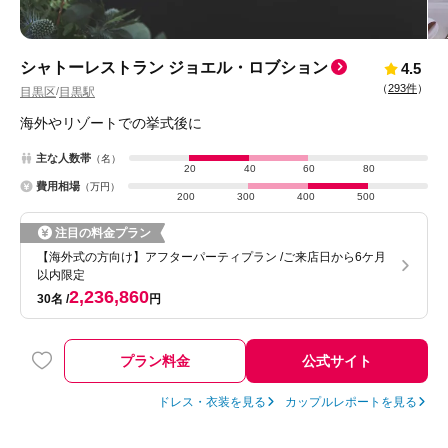
シャトーレストラン ジョエル・ロブション
4.5
（
293件
）
目黒区
目黒駅
/
海外やリゾートでの挙式後に
主な人数帯
（名）
20
40
60
80
費用相場
（万円）
200
300
400
500
注目の料金プラン
【海外式の方向け】アフターパーティプラン /ご来店日から6ケ月
以内限定
2,236,860
30名
円
プラン料金
公式サイト
ドレス・衣装を見る
カップルレポートを見る