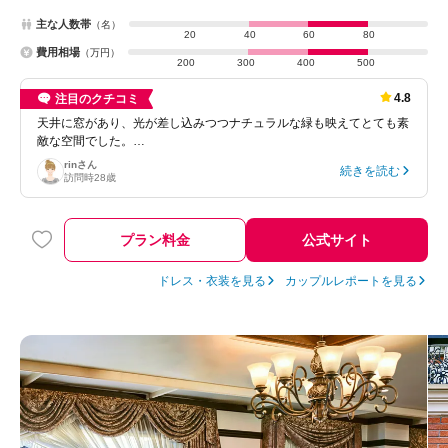
主な人数帯
（名）
20
40
60
80
費用相場
（万円）
200
300
400
500
4.8
注目のクチコミ
天井に窓があり、光が差し込みつつナチュラルな緑も映えてとても素
敵な空間でした。…
rin
さん
続きを読む
訪問時
28歳
プラン料金
公式サイト
ドレス・衣装を見る
カップルレポートを見る