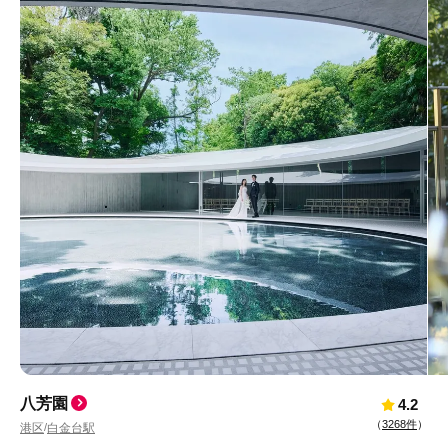
八芳園
4.2
（
3268件
）
港区
白金台駅
/