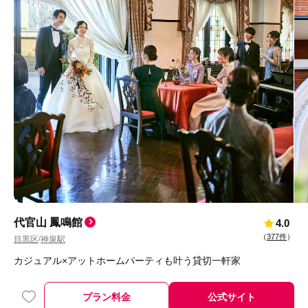
代官山 鳳鳴館
4.0
（
377件
）
目黒区
神泉駅
/
カジュアル×アットホームパーティも叶う貸切一軒家
プラン料金
公式サイト