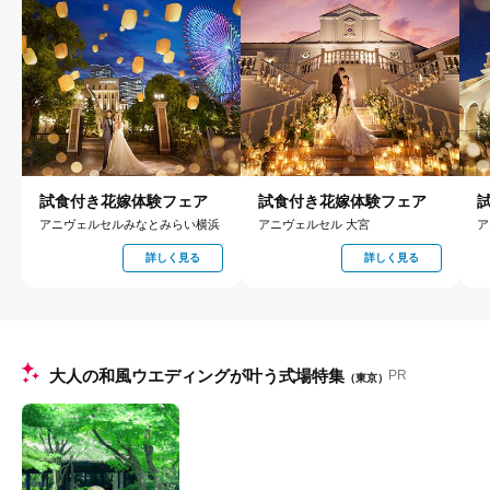
試食付き花嫁体験フェア
試食付き花嫁体験フェア
アニヴェルセルみなとみらい横浜
アニヴェルセル 大宮
ア
詳しく見る
詳しく見る
大人の和風ウエディングが叶う式場特集
PR
（東京）