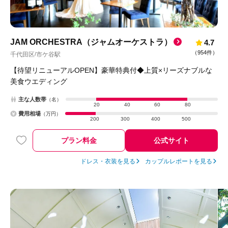
JAM ORCHESTRA（ジャムオーケストラ）
4.7
（
954件
）
千代田区
市ケ谷駅
/
【待望リニューアルOPEN】豪華特典付◆上質×リーズナブルな
美食ウエディング
主な人数帯
（名）
20
40
60
80
費用相場
（万円）
200
300
400
500
プラン料金
公式サイト
ドレス・衣装を見る
カップルレポートを見る