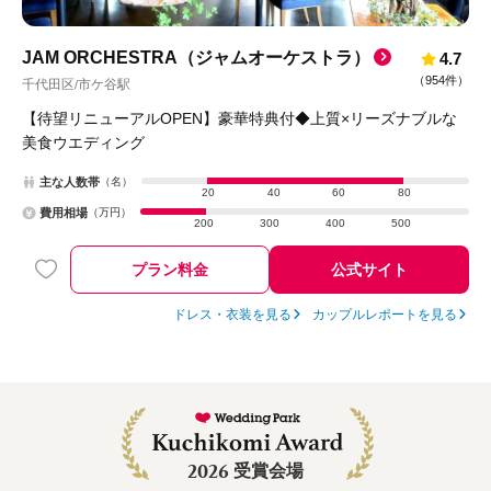
JAM ORCHESTRA（ジャムオーケストラ）
4.7
（
954件
）
千代田区
市ケ谷駅
/
【待望リニューアルOPEN】豪華特典付◆上質×リーズナブルな
美食ウエディング
主な人数帯
（名）
20
40
60
80
費用相場
（万円）
200
300
400
500
プラン料金
公式サイト
ドレス・衣装を見る
カップルレポートを見る
2026
受賞会場