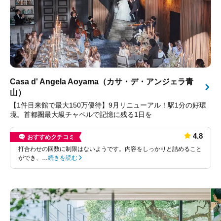
Casa d' Angela Aoyama（カサ・デ・アンジェラ青
山）
【1件目来館で最大150万優待】9月リニューアル！駅1分の好環
境。首都圏最大級チャペルで記憶に残る1日を
4.8
おすすめクチコミ
打合わせの回数に制限はないようです。内容をしっかりと詰めること
ができ、…
続きを読む