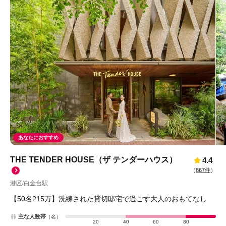
あなたにおすすめ
THE TENDER HOUSE（ザ テンダーハウス）
4.4
（
867件
）
港区
白金台駅
/
【50名215万】洗練された貸切邸宅で過ごす大人のおもてなし
主な人数帯
（名）
20
40
60
80