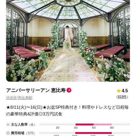
アニバーサリーアン 恵比寿
4.5
（
819件
）
渋谷区
恵比寿駅
/
★8/11(火)〜16(日)★お盆SP特典付き！料理やドレスなど日程毎
の豪華特典&評価◎3万円試食
主な人数帯
（名）
20
40
60
80
費用相場
（万円）