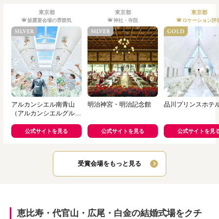
東京都
東京都
東京都
披露宴会場の雰囲気
神社・寺院
ロケーション評
アルカンシエル南青山
明治神宮・明治記念館
品川プリンスホテ
（アルカンシエルグルー
プ）
公式サイトを見る
公式サイトを見る
公式サイトを見
受賞会場をもっと見る
恵比寿・代官山・広尾・白金の結婚式場をクチ