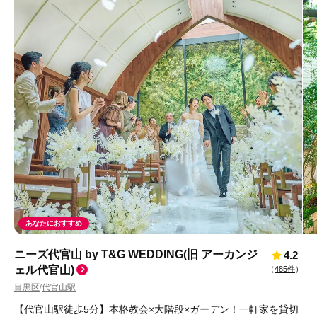
あなたにおすすめ
ニーズ代官山 by T&G WEDDING(旧 アーカンジ
4.2
ェル代官山)
（
485件
）
目黒区
代官山駅
/
【代官山駅徒歩5分】本格教会×大階段×ガーデン！一軒家を貸切