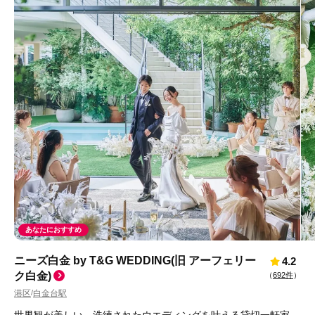
あなたにおすすめ
ニーズ白金 by T&G WEDDING(旧 アーフェリー
4.2
ク白金)
（
692件
）
港区
白金台駅
/
世界観が美しい、洗練されたウエディングを叶える貸切一軒家