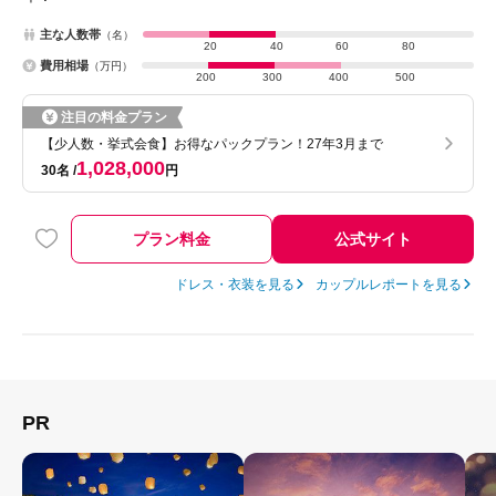
主な人数帯
（名）
20
40
60
80
費用相場
（万円）
200
300
400
500
注目の料金プラン
【少人数・挙式会食】お得なパックプラン！27年3月まで
1,028,000
30名
円
プラン料金
公式サイト
ドレス・衣装を見る
カップルレポートを見る
PR