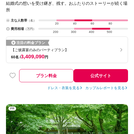
結婚式の想いを受け継ぎ、残す。おふたりのストーリーが続く場
所
主な人数帯
（名）
20
40
60
80
費用相場
（万円）
200
300
400
500
注目の料金プラン
【ご披露宴のみのパーティプラン】
3,409,090
60名
円
プラン料金
公式サイト
ドレス・衣装を見る
カップルレポートを見る
PR