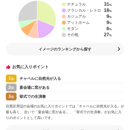
31
ナチュラル
%
18
クラシカル・レトロ
%
9
カジュアル
%
9
アットホーム
%
6
モダン
%
27
その他
%
イメージのランキングから探す
お気に入りポイント
1
チャペルに自然光が入る
位
2
宴会場に窓がある
位
3
挙式での生演奏
位
目黒区周辺の会場のお気に入りポイントでは「チャペルに自然光が入る」が
最も高く、 次いで「宴会場に窓がある」、「挙式での生演奏」がお気に入
りのポイントとして高いです。