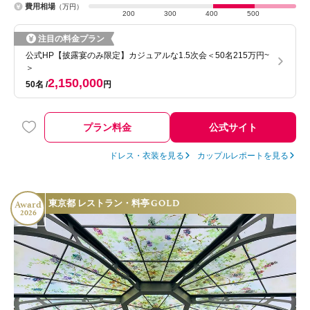
費用相場
（万円）
200
300
400
500
注目の料金プラン
公式HP【披露宴のみ限定】カジュアルな1.5次会＜50名215万円~
＞
2,150,000
50名
円
プラン料金
公式サイト
ドレス・衣装を見る
カップルレポートを見る
GOLD
東京都 レストラン・料亭
Award
2026