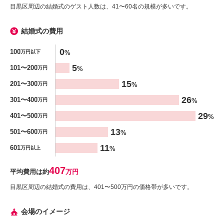
目黒区周辺の結婚式のゲスト人数は、41〜60名の規模が多いです。
結婚式の費用
金額
0
100
%
万円以下
%
5
101〜200
%
万円
15
201〜300
%
万円
26
301〜400
%
万円
29
401〜500
%
万円
13
501〜600
%
万円
11
601
%
万円以上
407
平均費用は約
万円
目黒区周辺の結婚式の費用は、401〜500万円の価格帯が多いです。
会場のイメージ