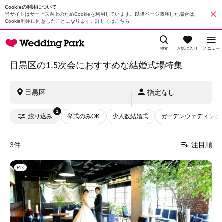
Cookieの利用について
当サイトはサービス向上のためCookieを利用しています。以降ページ遷移した場合は、
Cookie利用に同意したことになります。
詳しくはこちら
検索
お気に入り
メニュー
目黒区の1.5次会におすすめな結婚式場特集
目黒区
指定なし
1
絞り込み
挙式のみOK
少人数結婚式
ガーデンウェディング
3件
注目順
PR