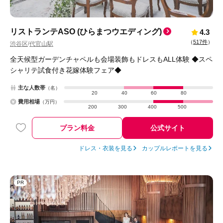
リストランテASO (ひらまつウエディング)
4.3
（
517件
）
渋谷区
代官山駅
/
全天候型ガーデンチャペルも会場装飾もドレスもALL体験 ◆スペ
シャリテ試食付き花嫁体験フェア◆
主な人数帯
（名）
20
40
60
80
費用相場
（万円）
200
300
400
500
プラン料金
公式サイト
ドレス・衣装を見る
カップルレポートを見る
PR