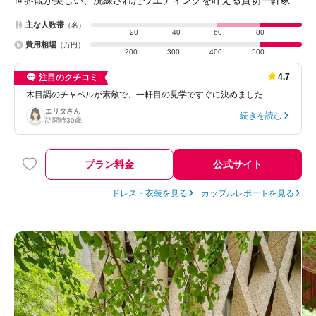
主な人数帯
（名）
20
40
60
80
費用相場
（万円）
200
300
400
500
4.7
注目のクチコミ
木目調のチャペルが素敵で、一軒目の見学ですぐに決めました…
エリタ
さん
続きを読む
訪問時
30歳
プラン料金
公式サイト
ドレス・衣装を見る
カップルレポートを見る