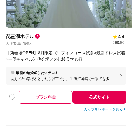
琵琶湖ホテル
4.4
（
382件
）
大津市
島ノ関駅
/
【新会場OPEN】8月限定《牛フィレコース試食×最新ドレス試着
×一望チャペル》他会場との比較見学も◎
最新の結婚式したクチコミ
あえて3つ挙げるとしたら以下です。 1. 近江神宮での挙式を多大
にサポートいただけた点 2. 滋賀をふんだんに味わえる食事やドリ
ンクメニューの充実さ 3. 心に残る上質な空間、時間、雰囲気を大
切な人と一緒に楽しめる点 やりたいこと、叶えたいことをたくさ
プラン料金
公式サイト
ん聞いて、一緒に実現してくれる会場です。snsに載っている流行
りだけに流されて、年配の方が置き去りになるようなケースの結
婚式会場にも参列してきましたが、ここは全ての世代に優しく、
カップルレポートを見る
若者にも年配のゲストにもわかりやすい「上品さ」「楽しさ」
「感動」を提供してくれる設備やお料理、スタッフの皆様が揃っ
ています。(もちろんトレンドも叶えられると思います！) とにか
くやりたいことがたくさんあるという方にも、こだわりはないけ
ど全世代に楽しんでもらいたいという方にも、お勧めしたいで