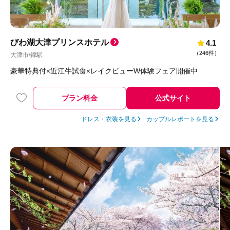
びわ湖大津プリンスホテル
4.1
（
246件
）
大津市
錦駅
/
豪華特典付×近江牛試食×レイクビューW体験フェア開催中
プラン料金
公式サイト
ドレス・衣装を見る
カップルレポートを見る