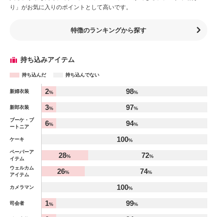
り」がお気に入りのポイントとして高いです。
特徴のランキングから探す
持ち込みアイテム
持ち込んだ
持ち込んでない
アイテム
2
98
新婦衣装
%
%
%
3
97
新郎衣装
%
%
ブーケ・ブ
6
94
%
%
ートニア
100
ケーキ
%
ペーパーア
28
72
%
%
イテム
ウェルカム
26
74
%
%
アイテム
100
カメラマン
%
1
99
司会者
%
%