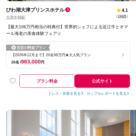
びわ湖大津プリンスホテル
4.1
（
246件
）
大津市
錦駅
/
【最大106万円相当の特典付】世界的シェフによる近江牛とオマ
ール海老の美食体験フェア☆
注目の料金プラン
【2026年12月まで】20名98万円★大人気プラン
983,000
20名
円
プラン料金
公式サイト
ドレス・衣装を見る
カップルレポートを見る