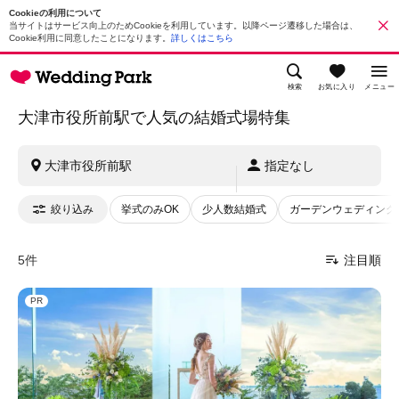
Cookieの利用について
当サイトはサービス向上のためCookieを利用しています。以降ページ遷移した場合は、
Cookie利用に同意したことになります。
詳しくはこちら
検索
お気に入り
メニュー
大津市役所前駅で人気の結婚式場特集
大津市役所前駅
指定なし
絞り込み
挙式のみOK
少人数結婚式
ガーデンウェディング
5件
注目順
PR