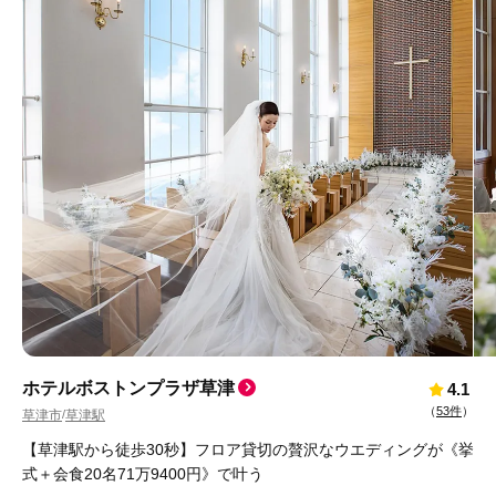
ホテルボストンプラザ草津
4.1
（
53件
）
草津市
草津駅
/
【草津駅から徒歩30秒】フロア貸切の贅沢なウエディングが《挙
式＋会食20名71万9400円》で叶う