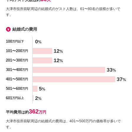
大津市役所前駅周辺の結婚式のゲスト人数は、61〜80名の規模が多いで
す。
結婚式の費用
金額
0
100
%
万円以下
%
12
101〜200
%
万円
12
201〜300
%
万円
33
301〜400
%
万円
37
401〜500
%
万円
5
501〜600
%
万円
2
601
%
万円以上
362
平均費用は約
万円
大津市役所前駅周辺の結婚式の費用は、401〜500万円の価格帯が多いで
す。