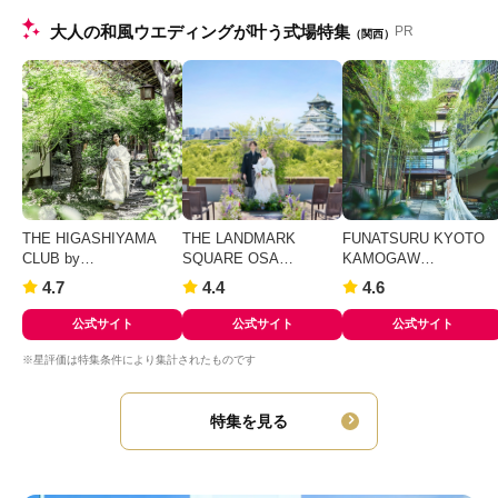
大人の和風ウエディングが叶う式場特集
PR
（関西）
THE HIGASHIYAMA
THE LANDMARK
FUNATSURU KYOTO
CLUB by…
SQUARE OSA…
KAMOGAW…
4.7
4.4
4.6
公式サイト
公式サイト
公式サイト
※星評価は特集条件により集計されたものです
特集を見る