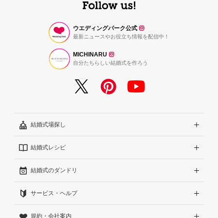
ウエディングパーク公式
最新ニュースやお役立ち情報を配信中！
MICHINARU
自分たちらしい結婚式を作ろう
結婚式場探し
結婚式レシピ
エリアから探す
結婚式のダンドリ
こだわりから探す
結婚式準備レポート『ハナレポ』
サービス・ヘルプ
雰囲気から探す
結婚式当日の動画『ムビレポ』
結婚準備ガイド
規約・会社案内
見積りから探す
Wedding Park Magazine
サイトコンセプト