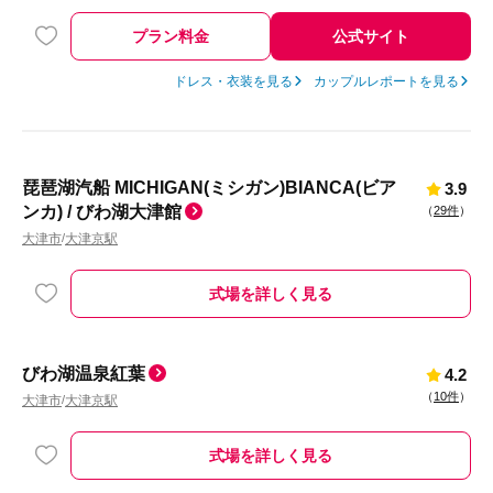
プラン料金
公式サイト
ドレス・衣装を見る
カップルレポートを見る
琵琶湖汽船 MICHIGAN(ミシガン)BIANCA(ビア
3.9
ンカ) / びわ湖大津館
（
29件
）
大津市
大津京駅
/
式場を詳しく見る
びわ湖温泉紅葉
4.2
（
10件
）
大津市
大津京駅
/
式場を詳しく見る