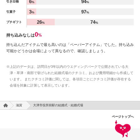
6
94
引き出物
%
%
3
97
引菓子
%
%
26
74
プチギフト
%
%
0
持ち込みなしは
%
持ち込んだアイテムで最も高いのは「ペーパーアイテム」でした。持ち込み
可能かどうかは会場によって異なるので、確認しましょう。
※上記のデータは、訪問日が3年以内のウエディングパークで公開されている大
津・草津・南部で挙げられた結婚式場のクチコミ、および費用明細から作成して
います。 またクチコミ評価に関しては、各項目ごとにクチコミ評価が存在する
会場を対象に計算して表示しています。
滋賀
大津市役所前駅の結婚式・結婚式場
ページトップへ