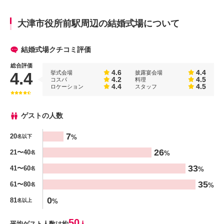
大津市役所前駅周辺の結婚式場について
結婚式場クチコミ評価
総合評価
4.6
4.4
挙式会場
披露宴会場
4.4
4.2
4.5
コスパ
料理
4.4
4.5
ロケーション
スタッフ
ゲストの人数
人数
7
20
%
名以下
%
26
21〜40
%
名
33
41〜60
%
名
35
61〜80
%
名
0
81
%
名以上
50
平均ゲスト人数は約
人