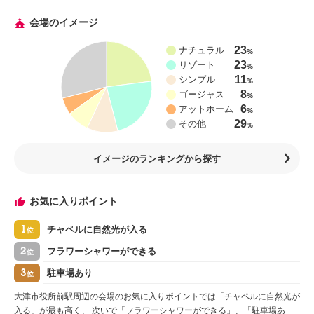
会場のイメージ
23
ナチュラル
%
23
リゾート
%
11
シンプル
%
8
ゴージャス
%
6
アットホーム
%
29
その他
%
イメージのランキングから探す
お気に入りポイント
1
チャペルに自然光が入る
位
2
フラワーシャワーができる
位
3
駐車場あり
位
大津市役所前駅周辺の会場のお気に入りポイントでは「チャペルに自然光が
入る」が最も高く、 次いで「フラワーシャワーができる」、「駐車場あ