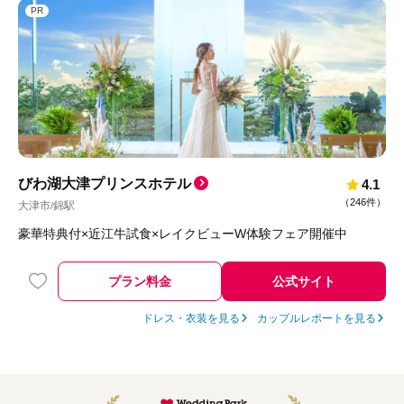
PR
びわ湖大津プリンスホテル
4.1
（
246件
）
大津市
錦駅
/
豪華特典付×近江牛試食×レイクビューW体験フェア開催中
プラン料金
公式サイト
ドレス・衣装を見る
カップルレポートを見る