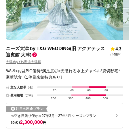
ニーズ大津 by T&G WEDDING(旧 アクアテラス
4.3
迎賓館 大津)
（
448件
）
大津市
びわ湖浜大津駅
/
8/8-9<お盆BIG優待*満足度◎>光溢れる水上チャペル*貸切邸宅*
豪華試食《1件目来館特典あり》
主な人数帯
（名）
20
40
60
80
費用相場
（万円）
200
300
400
500
注目の料金プラン
≪空き日残り僅か≫27年3月～27年4月 シーズンプラン
2,300,000
50名
円