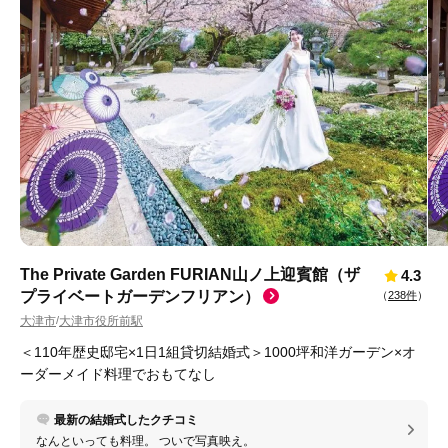
The Private Garden FURIAN山ノ上迎賓館（ザ
4.3
プライベートガーデンフリアン）
（
238件
）
大津市
大津市役所前駅
/
＜110年歴史邸宅×1日1組貸切結婚式＞1000坪和洋ガーデン×オ
ーダーメイド料理でおもてなし
最新の結婚式したクチコミ
なんといっても料理。 ついで写真映え。