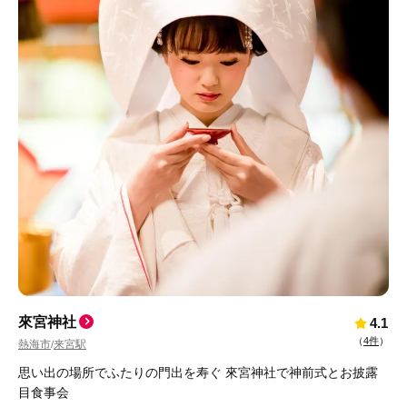
來宮神社
4.1
（
4件
）
熱海市
来宮駅
/
思い出の場所でふたりの門出を寿ぐ 來宮神社で神前式とお披露
目食事会