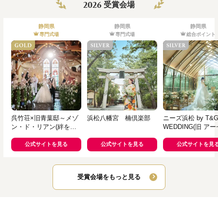
2026
受賞会場
静岡県
静岡県
静岡県
専門式場
専門式場
総合ポイント
呉竹荘×旧青葉邸～メゾ
浜松八幡宮 楠倶楽部
ニーズ浜松 by T&
ン・ド・リアン(絆を紡
WEDDING(旧 ア
ぐ家)～
ティア迎賓館 浜松)
公式サイトを見る
公式サイトを見る
公式サイトを見
受賞会場をもっと見る