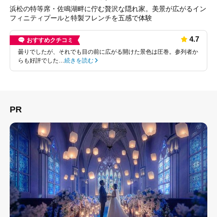
浜松の特等席・佐鳴湖畔に佇む贅沢な隠れ家。美景が広がるイン
フィニティプールと特製フレンチを五感で体験
4.7
おすすめクチコミ
曇りでしたが、それでも目の前に広がる開けた景色は圧巻。参列者か
らも好評でした…
続きを読む
PR