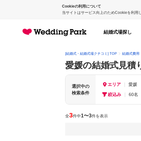
Cookieの利用について
当サイトはサービス向上のためCookieを利
結婚式場探し
[結婚式・結婚式場クチコミ] TOP
結婚式費用
愛媛の結婚式見積
エリア
愛媛
選択中の
検索条件
絞込み
60名
3
1〜3
全
件中
件を表示