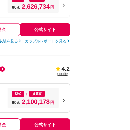
2,626,734
60
円
名
料金
公式サイト
衣装を見る
カップルレポートを見る
4.2
（
130件
）
挙式
披露宴
2,100,178
60
円
名
料金
公式サイト