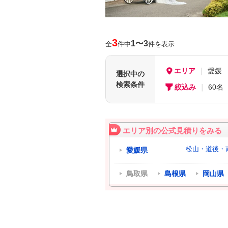
3
1〜3
全
件中
件を表示
エリア
愛媛
選択中の
検索条件
絞込み
60名
エリア別の公式見積りをみる
松山・道後・
愛媛県
鳥取県
島根県
岡山県