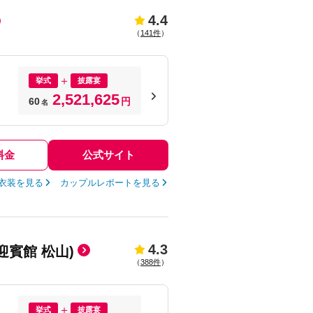
4.4
（
141件
）
挙式
披露宴
2,521,625
60
円
名
料金
公式サイト
衣装を見る
カップルレポートを見る
4.3
ド迎賓館 松山)
（
388件
）
挙式
披露宴