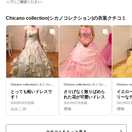
ップにご確認ください。
Chicano collection(シカノコレクション)の衣装クチコミ
Chicano collection(シカノコレクション)
Chicano collection(シカノコレクション)
とっても軽いドレスで
さりげなく散りばめら
イエロ
す！
れた花が可愛いドレス
リーな
2020年03月投稿
2017年07月投稿
2017年0
みみこ16
櫻梅
櫻梅