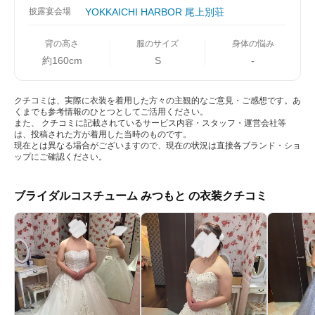
披露宴会場
YOKKAICHI HARBOR 尾上別荘
背の高さ
服のサイズ
身体の悩み
約160cm
S
-
クチコミは、実際に衣装を着用した方々の主観的なご意見・ご感想です。あ
くまでも参考情報のひとつとしてご活用ください。
また、 クチコミに記載されているサービス内容・スタッフ・運営会社等
は、投稿された方が着用した当時のものです。
現在とは異なる場合がございますので、現在の状況は直接各ブランド・ショ
ップにご確認ください。
ブライダルコスチューム みつもと の衣装クチコミ