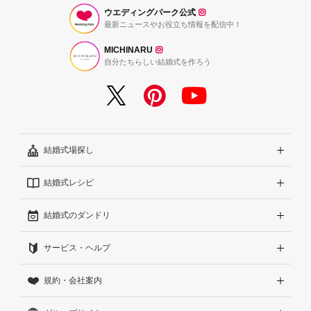
ウエディングパーク公式
最新ニュースやお役立ち情報を配信中！
MICHINARU
自分たちらしい結婚式を作ろう
結婚式場探し
結婚式レシピ
エリアから探す
結婚式のダンドリ
こだわりから探す
結婚式準備レポート『ハナレポ』
サービス・ヘルプ
雰囲気から探す
結婚式当日の動画『ムビレポ』
結婚準備ガイド
規約・会社案内
見積りから探す
Wedding Park Magazine
サイトコンセプト