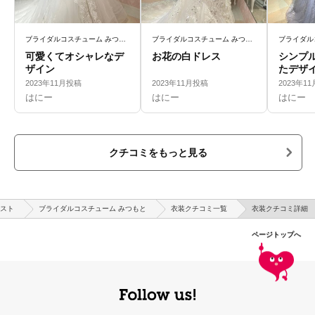
ブライダルコスチューム みつもと
ブライダルコスチューム みつもと
可愛くてオシャレなデ
お花の白ドレス
シンプ
ザイン
たデザ
2023年11月投稿
2023年11月投稿
2023年1
はにー
はにー
はにー
クチコミをもっと見る
スト
ブライダルコスチューム みつもと
衣装クチコミ一覧
衣装クチコミ詳細
ページトップへ